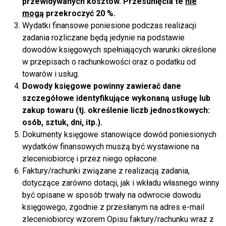
przewidywanych kosztów. Przesunięcia te
nie
mogą
przekroczyć 20 %.
Wydatki finansowe poniesione podczas realizacji
zadania rozliczane będą jedynie na podstawie
dowodów księgowych spełniających warunki określone
w przepisach o rachunkowości oraz o podatku od
towarów i usług.
Dowody księgowe powinny zawierać dane
szczegółowe identyfikujące wykonaną usługę lub
zakup towaru (tj. określenie liczb jednostkowych:
osób, sztuk, dni, itp.).
Dokumenty księgowe stanowiące dowód poniesionych
wydatków finansowych muszą być wystawione na
zleceniobiorcę i przez niego opłacone.
Faktury/rachunki związane z realizacją zadania,
dotyczące zarówno dotacji, jak i wkładu własnego winny
być opisane w sposób trwały na odwrocie dowodu
księgowego, zgodnie z przesłanym na adres e-mail
zleceniobiorcy wzorem Opisu faktury/rachunku wraz z