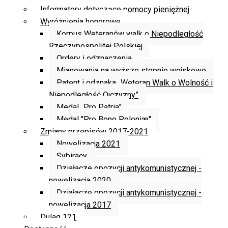
Informatory dotyczące pomocy pieniężnej
Wyróżnienia honorowe
Korpus Weteranów walk o Niepodległość
Rzeczypospolitej Polskiej
Ordery i odznaczenia
Mianowania na wyższe stopnie wojskowe
Patent i odznaka „Weteran Walk o Wolność i
Niepodległość Ojczyzny”
Medal „Pro Patria”
Medal "Pro Bono Poloniæ"
Zmiany przepisów 2017-2021
Nowelizacja 2021
Sybiracy
Działacze opozycji antykomunistycznej -
nowelizacja 2020
Działacze opozycji antykomunistycznej -
nowelizacja 2017
Dulag 121