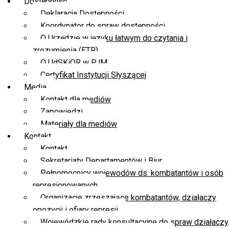
Dostępność
Deklaracja Dostępności
Koordynator do spraw dostępności
O Urzędzie w języku łatwym do czytania i
zrozumienia (ETR)
O UdSKiOR w PJM
Certyfikat Instytucji Słyszącej
Media
Kontakt dla mediów
Zapowiedzi
Materiały dla mediów
Kontakt
Kontakt
Sekretariaty Departamentów i Biur
Pełnomocnicy wojewodów ds. kombatantów i osób
represjonowanych
Organizacje zrzeszające kombatantów, działaczy
opozycji i ofiary represji
Wojewódzkie rady konsultacyjne do spraw działaczy