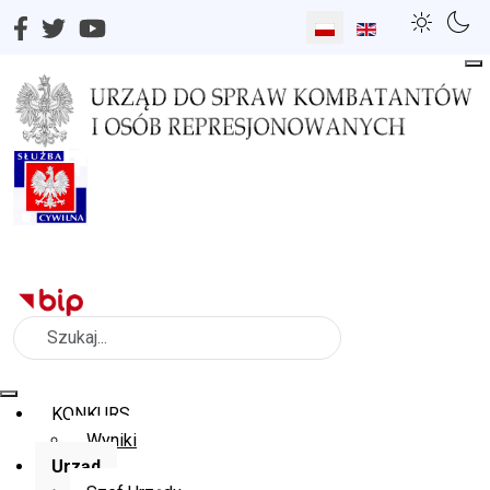
Wybierz swój język
Szukaj
KONKURS
Wyniki
Urząd