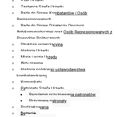
Szef Urzędu
Zastępca Szefa Urzędu
Rada do Spraw Kombatantów i Osób
Represjonowanych
Rada do Spraw Działaczy Opozycji
Antykomunistycznej oraz Osób Represjonowanych z
Powodów Politycznych
Struktura organizacyjna
Historia Urzędu
Misja i wizja Urzędu
Akty prawne
Historia polskiego ustawodawstwa
kombatanckiego
Komunikaty
Patronaty Szefa Urzędu
Regulamin przyznawania patronatów
Przyznane patronaty
Podziękowania
Dotacje