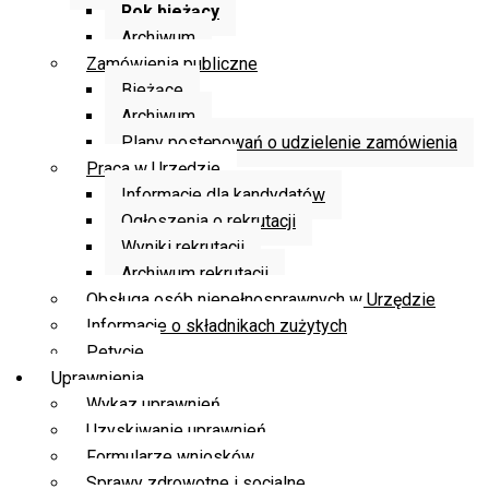
Rok bieżący
Archiwum
Zamówienia publiczne
Bieżące
Archiwum
Plany postępowań o udzielenie zamówienia
Praca w Urzędzie
Informacje dla kandydatów
Ogłoszenia o rekrutacji
Wyniki rekrutacji
Archiwum rekrutacji
Obsługa osób niepełnosprawnych w Urzędzie
Informacje o składnikach zużytych
Petycje
Uprawnienia
Wykaz uprawnień
Uzyskiwanie uprawnień
Formularze wniosków
Sprawy zdrowotne i socjalne