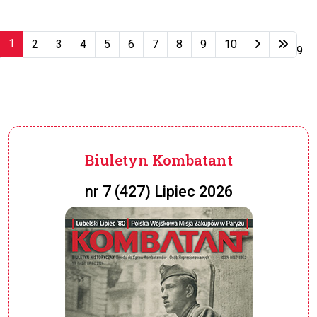
1
2
3
4
5
6
7
8
9
10
Strona 1 z 79
Biuletyn Kombatant
nr 7 (427) Lipiec 2026