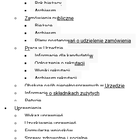
Rok bieżący
Archiwum
Zamówienia publiczne
Bieżące
Archiwum
Plany postępowań o udzielenie zamówienia
Praca w Urzędzie
Informacje dla kandydatów
Ogłoszenia o rekrutacji
Wyniki rekrutacji
Archiwum rekrutacji
Obsługa osób niepełnosprawnych w Urzędzie
Informacje o składnikach zużytych
Petycje
Uprawnienia
Wykaz uprawnień
Uzyskiwanie uprawnień
Formularze wniosków
Sprawy zdrowotne i socjalne