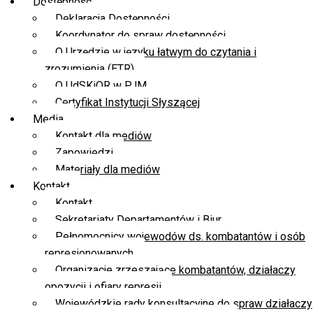
Dostępność
Deklaracja Dostępności
Koordynator do spraw dostępności
O Urzędzie w języku łatwym do czytania i
zrozumienia (ETR)
O UdSKiOR w PJM
Certyfikat Instytucji Słyszącej
Media
Kontakt dla mediów
Zapowiedzi
Materiały dla mediów
Kontakt
Kontakt
Sekretariaty Departamentów i Biur
Pełnomocnicy wojewodów ds. kombatantów i osób
represjonowanych
Organizacje zrzeszające kombatantów, działaczy
opozycji i ofiary represji
Wojewódzkie rady konsultacyjne do spraw działaczy