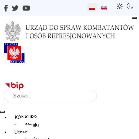
Wybierz swój język
Szukaj
KONKURS
Wyniki
Urząd