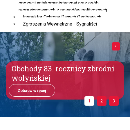
opozycji antykomunistycznej oraz osób
represjonowanych z powodów politycznych
Inspektor Ochrony Danych Osobowych
Zgłoszenia Wewnętrzne - Sygnaliści
Obchody 83. rocznicy zbrodni
wołyńskiej
Zobacz więcej
1
2
3