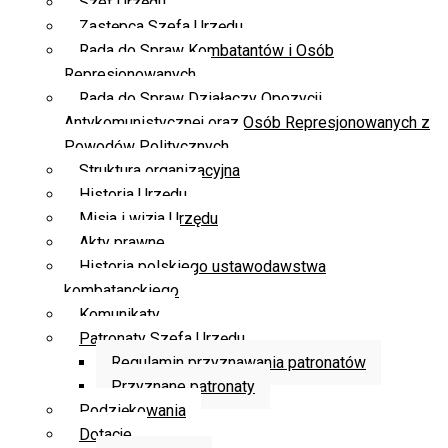
Szef Urzędu
Zastępca Szefa Urzędu
Rada do Spraw Kombatantów i Osób
Represjonowanych
Rada do Spraw Działaczy Opozycji
Antykomunistycznej oraz Osób Represjonowanych z
Powodów Politycznych
Struktura organizacyjna
Historia Urzędu
Misja i wizja Urzędu
Akty prawne
Historia polskiego ustawodawstwa
kombatanckiego
Komunikaty
Patronaty Szefa Urzędu
Regulamin przyznawania patronatów
Przyznane patronaty
Podziękowania
Dotacje