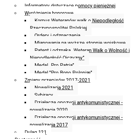
Informatory dotyczące pomocy pieniężnej
Wyróżnienia honorowe
Korpus Weteranów walk o Niepodległość
Rzeczypospolitej Polskiej
Ordery i odznaczenia
Mianowania na wyższe stopnie wojskowe
Patent i odznaka „Weteran Walk o Wolność i
Niepodległość Ojczyzny”
Medal „Pro Patria”
Medal "Pro Bono Poloniæ"
Zmiany przepisów 2017-2021
Nowelizacja 2021
Sybiracy
Działacze opozycji antykomunistycznej -
nowelizacja 2020
Działacze opozycji antykomunistycznej -
nowelizacja 2017
Dulag 121