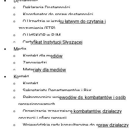
Dostępność
Deklaracja Dostępności
Koordynator do spraw dostępności
O Urzędzie w języku łatwym do czytania i
zrozumienia (ETR)
O UdSKiOR w PJM
Certyfikat Instytucji Słyszącej
Media
Kontakt dla mediów
Zapowiedzi
Materiały dla mediów
Kontakt
Kontakt
Sekretariaty Departamentów i Biur
Pełnomocnicy wojewodów ds. kombatantów i osób
represjonowanych
Organizacje zrzeszające kombatantów, działaczy
opozycji i ofiary represji
Wojewódzkie rady konsultacyjne do spraw działaczy