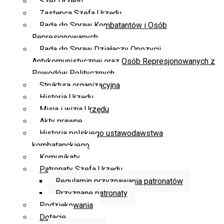
Szef Urzędu
Zastępca Szefa Urzędu
Rada do Spraw Kombatantów i Osób
Represjonowanych
Rada do Spraw Działaczy Opozycji
Antykomunistycznej oraz Osób Represjonowanych z
Powodów Politycznych
Struktura organizacyjna
Historia Urzędu
Misja i wizja Urzędu
Akty prawne
Historia polskiego ustawodawstwa
kombatanckiego
Komunikaty
Patronaty Szefa Urzędu
Regulamin przyznawania patronatów
Przyznane patronaty
Podziękowania
Dotacje