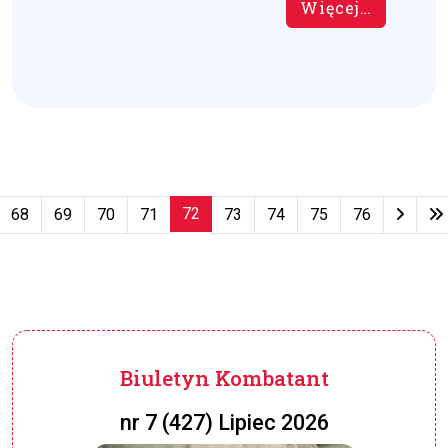
Więcej…
72
68
69
70
71
73
74
75
76
Strona 72 z 79
Biuletyn Kombatant
nr 7 (427) Lipiec 2026