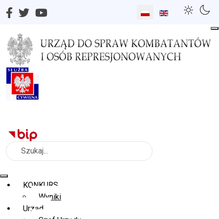
Wybierz swój język
Szukaj
KONKURS
Wyniki
Urząd