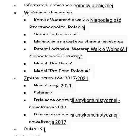
Informatory dotyczące pomocy pieniężnej
Wyróżnienia honorowe
Korpus Weteranów walk o Niepodległość
Rzeczypospolitej Polskiej
Ordery i odznaczenia
Mianowania na wyższe stopnie wojskowe
Patent i odznaka „Weteran Walk o Wolność i
Niepodległość Ojczyzny”
Medal „Pro Patria”
Medal "Pro Bono Poloniæ"
Zmiany przepisów 2017-2021
Nowelizacja 2021
Sybiracy
Działacze opozycji antykomunistycznej -
nowelizacja 2020
Działacze opozycji antykomunistycznej -
nowelizacja 2017
Dulag 121