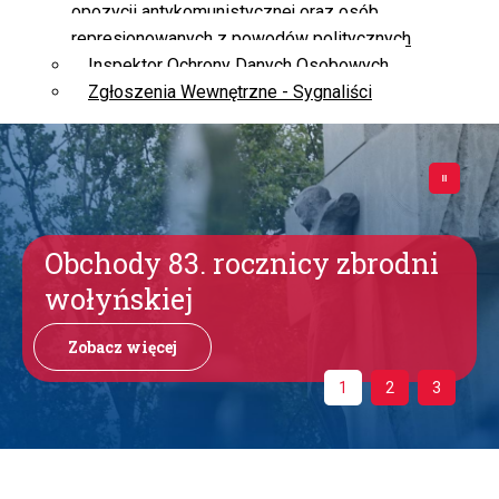
opozycji antykomunistycznej oraz osób
represjonowanych z powodów politycznych
Inspektor Ochrony Danych Osobowych
Zgłoszenia Wewnętrzne - Sygnaliści
Obchody 83. rocznicy zbrodni
wołyńskiej
Zobacz więcej
1
2
3