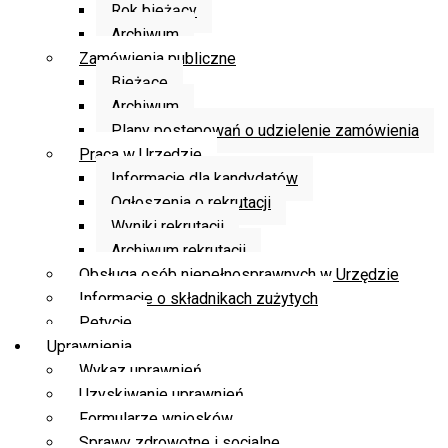
Rok bieżący
Archiwum
Zamówienia publiczne
Bieżące
Archiwum
Plany postępowań o udzielenie zamówienia
Praca w Urzędzie
Informacje dla kandydatów
Ogłoszenia o rekrutacji
Wyniki rekrutacji
Archiwum rekrutacji
Obsługa osób niepełnosprawnych w Urzędzie
Informacje o składnikach zużytych
Petycje
Uprawnienia
Wykaz uprawnień
Uzyskiwanie uprawnień
Formularze wniosków
Sprawy zdrowotne i socjalne