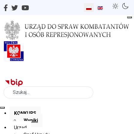
Wybierz swój język
Szukaj
KONKURS
Wyniki
Urząd