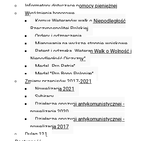
Informatory dotyczące pomocy pieniężnej
Wyróżnienia honorowe
Korpus Weteranów walk o Niepodległość
Rzeczypospolitej Polskiej
Ordery i odznaczenia
Mianowania na wyższe stopnie wojskowe
Patent i odznaka „Weteran Walk o Wolność i
Niepodległość Ojczyzny”
Medal „Pro Patria”
Medal "Pro Bono Poloniæ"
Zmiany przepisów 2017-2021
Nowelizacja 2021
Sybiracy
Działacze opozycji antykomunistycznej -
nowelizacja 2020
Działacze opozycji antykomunistycznej -
nowelizacja 2017
Dulag 121