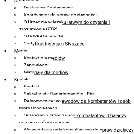
Dostępność
Deklaracja Dostępności
Koordynator do spraw dostępności
O Urzędzie w języku łatwym do czytania i
zrozumienia (ETR)
O UdSKiOR w PJM
Certyfikat Instytucji Słyszącej
Media
Kontakt dla mediów
Zapowiedzi
Materiały dla mediów
Kontakt
Kontakt
Sekretariaty Departamentów i Biur
Pełnomocnicy wojewodów ds. kombatantów i osób
represjonowanych
Organizacje zrzeszające kombatantów, działaczy
opozycji i ofiary represji
Wojewódzkie rady konsultacyjne do spraw działaczy