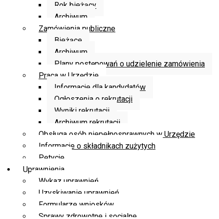
Rok bieżący
Archiwum
Zamówienia publiczne
Bieżące
Archiwum
Plany postępowań o udzielenie zamówienia
Praca w Urzędzie
Informacje dla kandydatów
Ogłoszenia o rekrutacji
Wyniki rekrutacji
Archiwum rekrutacji
Obsługa osób niepełnosprawnych w Urzędzie
Informacje o składnikach zużytych
Petycje
Uprawnienia
Wykaz uprawnień
Uzyskiwanie uprawnień
Formularze wniosków
Sprawy zdrowotne i socjalne