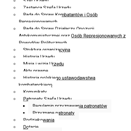
Szef Urzędu
Zastępca Szefa Urzędu
Rada do Spraw Kombatantów i Osób
Represjonowanych
Rada do Spraw Działaczy Opozycji
Antykomunistycznej oraz Osób Represjonowanych z
Powodów Politycznych
Struktura organizacyjna
Historia Urzędu
Misja i wizja Urzędu
Akty prawne
Historia polskiego ustawodawstwa
kombatanckiego
Komunikaty
Patronaty Szefa Urzędu
Regulamin przyznawania patronatów
Przyznane patronaty
Podziękowania
Dotacje