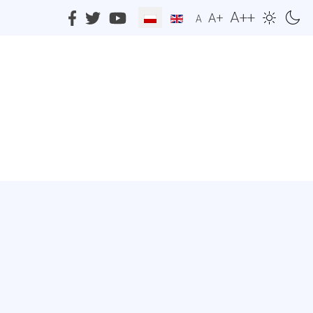
A++
A+
A