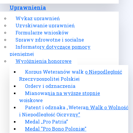
Uprawnienia
Wykaz uprawnień
Uzyskiwanie uprawnień
Formularze wniosków
Sprawy zdrowotne i socjalne
Informatory dotyczące pomocy
pieniężnej
Wyróżnienia honorowe
Korpus Weteranów walk o Niepodległość
Rzeczypospolitej Polskiej
Ordery i odznaczenia
Mianowania na wyższe stopnie
wojskowe
Patent i odznaka „Weteran Walk o Wolność
i Niepodległość Ojczyzny”
Medal „Pro Patria”
Medal "Pro Bono Poloniæ"