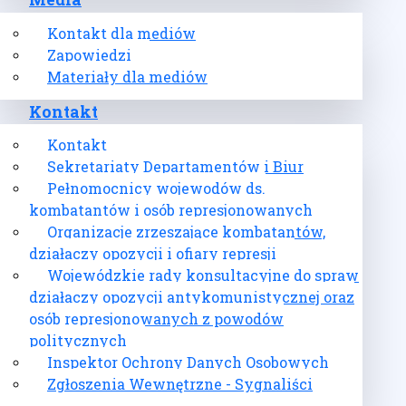
Media
Kontakt dla mediów
Zapowiedzi
Materiały dla mediów
Kontakt
Kontakt
Sekretariaty Departamentów i Biur
Pełnomocnicy wojewodów ds.
kombatantów i osób represjonowanych
Organizacje zrzeszające kombatantów,
działaczy opozycji i ofiary represji
Wojewódzkie rady konsultacyjne do spraw
działaczy opozycji antykomunistycznej oraz
osób represjonowanych z powodów
politycznych
Inspektor Ochrony Danych Osobowych
Zgłoszenia Wewnętrzne - Sygnaliści