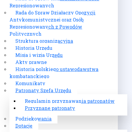
Represjonowanych
Rada do Spraw Działaczy Opozycji
Antykomunistycznej oraz Osób
Represjonowanych z Powodów
Politycznych
Struktura organizacyjna
Historia Urzędu
Misja i wizja Urzędu
Akty prawne
Historia polskiego ustawodawstwa
kombatanckiego
Komunikaty
Patronaty Szefa Urzędu
Regulamin przyznawania patronatów
Przyznane patronaty
Podziękowania
Dotacje