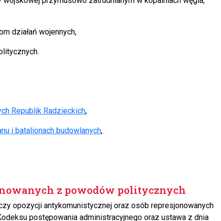
żby wojskowej przymusowo zatrudnianym w kopalniach węgla,
rom działań wojennych,
litycznych.
ch Republik Radzieckich
,
nu i batalionach budowlanych
,
sjonowanych z powodów politycznych
czy opozycji antykomunistycznej oraz osób represjonowanych
odeksu postępowania administracyjnego oraz ustawa z dnia