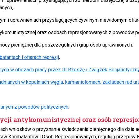
nym i uprawnieniach przysługujących żołnierzom zastępczej słu
anych,
żnym i uprawnieniach przysługujących cywilnym niewidomym ofia
antykomunistycznej oraz osobach represjonowanych z powodów po
cy pieniężnej dla poszczególnych grup osób uprawnionych:
antach i ofiarach represji
,
ch w obozach pracy przez III Rzeszę i Związek Socjalistyczny
nianych w kopalniach węgla, kamieniołomach, zakładach rud ura
wanych z powodów politycznych
.
zycji antykomunistycznej oraz osób repre
ach wniosków o przyznanie świadczenia pieniężnego dla działa
raw Kombatantów i Osób Represjonowanych, regulują przepisy K