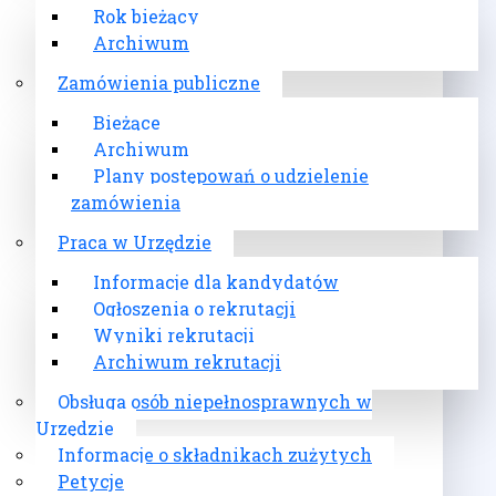
Rok bieżący
Archiwum
Zamówienia publiczne
Bieżące
Archiwum
Plany postępowań o udzielenie
zamówienia
Praca w Urzędzie
Informacje dla kandydatów
Ogłoszenia o rekrutacji
Wyniki rekrutacji
Archiwum rekrutacji
Obsługa osób niepełnosprawnych w
Urzędzie
Informacje o składnikach zużytych
Petycje