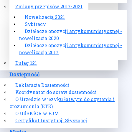
Zmiany przepisów 2017-2021
Nowelizacja 2021
Sybiracy
Działacze opozycji antykomunistycznej -
nowelizacja 2020
Działacze opozycji antykomunistycznej -
nowelizacja 2017
Dulag 121
Dostępność
Deklaracja Dostępności
Koordynator do spraw dostępności
O Urzędzie w języku łatwym do czytania i
zrozumienia (ETR)
O UdSKiOR w PJM
Certyfikat Instytucji Słyszącej