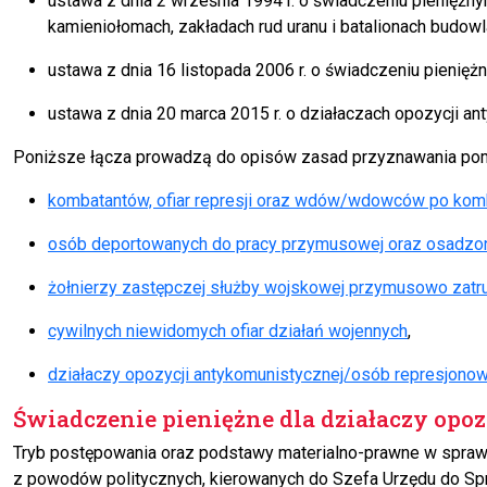
ustawa z dnia 2 września 1994 r. o świadczeniu pienięż
kamieniołomach, zakładach rud uranu i batalionach budowl
ustawa z dnia 16 listopada 2006 r. o świadczeniu pienię
ustawa z dnia 20 marca 2015 r. o działaczach opozycji 
Poniższe łącza prowadzą do opisów zasad przyznawania pomo
kombatantów, ofiar represji oraz wdów/wdowców po kombat
osób deportowanych do pracy przymusowej oraz osadzony
żołnierzy zastępczej służby wojskowej przymusowo zatrud
cywilnych niewidomych ofiar działań wojennych
,
działaczy opozycji antykomunistycznej/osób represjono
Świadczenie pieniężne dla działaczy opo
Tryb postępowania oraz podstawy materialno-prawne w spraw
z powodów politycznych, kierowanych do Szefa Urzędu do Sp