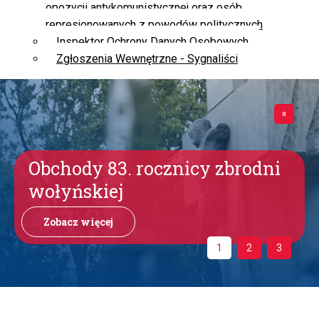
opozycji antykomunistycznej oraz osób
represjonowanych z powodów politycznych
Inspektor Ochrony Danych Osobowych
Zgłoszenia Wewnętrzne - Sygnaliści
Obchody 83. rocznicy zbrodni
wołyńskiej
Zobacz więcej
1
2
3