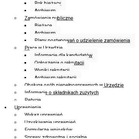
Rok bieżący
Archiwum
Zamówienia publiczne
Bieżące
Archiwum
Plany postępowań o udzielenie zamówienia
Praca w Urzędzie
Informacje dla kandydatów
Ogłoszenia o rekrutacji
Wyniki rekrutacji
Archiwum rekrutacji
Obsługa osób niepełnosprawnych w Urzędzie
Informacje o składnikach zużytych
Petycje
Uprawnienia
Wykaz uprawnień
Uzyskiwanie uprawnień
Formularze wniosków
Sprawy zdrowotne i socjalne