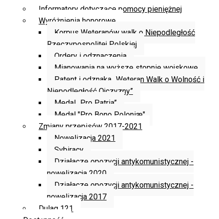
Informatory dotyczące pomocy pieniężnej
Wyróżnienia honorowe
Korpus Weteranów walk o Niepodległość
Rzeczypospolitej Polskiej
Ordery i odznaczenia
Mianowania na wyższe stopnie wojskowe
Patent i odznaka „Weteran Walk o Wolność i
Niepodległość Ojczyzny”
Medal „Pro Patria”
Medal "Pro Bono Poloniæ"
Zmiany przepisów 2017-2021
Nowelizacja 2021
Sybiracy
Działacze opozycji antykomunistycznej -
nowelizacja 2020
Działacze opozycji antykomunistycznej -
nowelizacja 2017
Dulag 121