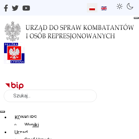
Wybierz swój język
Szukaj
KONKURS
Wyniki
Urząd