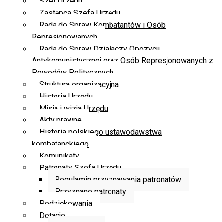
Szef Urzędu
Zastępca Szefa Urzędu
Rada do Spraw Kombatantów i Osób
Represjonowanych
Rada do Spraw Działaczy Opozycji
Antykomunistycznej oraz Osób Represjonowanych z
Powodów Politycznych
Struktura organizacyjna
Historia Urzędu
Misja i wizja Urzędu
Akty prawne
Historia polskiego ustawodawstwa
kombatanckiego
Komunikaty
Patronaty Szefa Urzędu
Regulamin przyznawania patronatów
Przyznane patronaty
Podziękowania
Dotacje