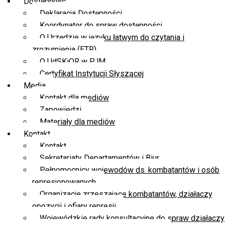
Dostępność
Deklaracja Dostępności
Koordynator do spraw dostępności
O Urzędzie w języku łatwym do czytania i
zrozumienia (ETR)
O UdSKiOR w PJM
Certyfikat Instytucji Słyszącej
Media
Kontakt dla mediów
Zapowiedzi
Materiały dla mediów
Kontakt
Kontakt
Sekretariaty Departamentów i Biur
Pełnomocnicy wojewodów ds. kombatantów i osób
represjonowanych
Organizacje zrzeszające kombatantów, działaczy
opozycji i ofiary represji
Wojewódzkie rady konsultacyjne do spraw działaczy