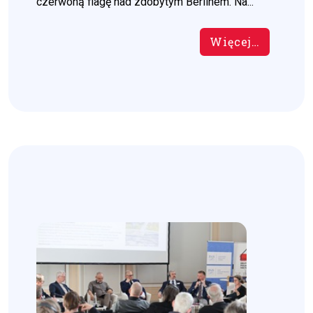
czerwoną flagę nad zdobytym Berlinem. Na...
Więcej…