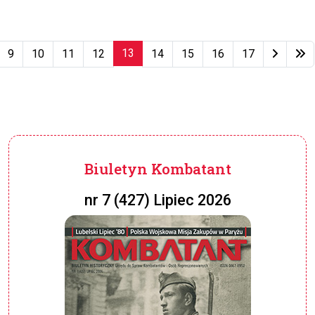
13
9
10
11
12
14
15
16
17
Strona 13 z 79
Biuletyn Kombatant
nr 7 (427) Lipiec 2026