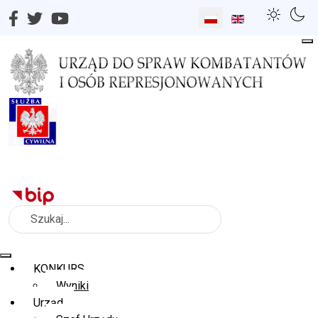
Wybierz swój język
Szukaj
KONKURS
Wyniki
Urząd