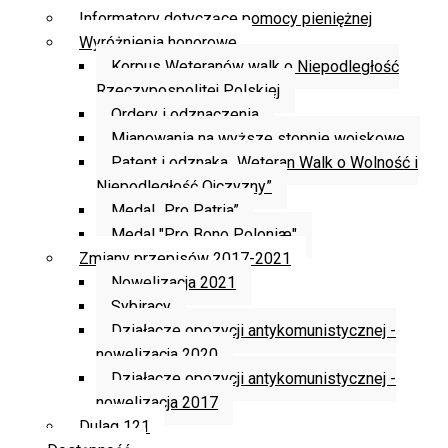
Informatory dotyczące pomocy pieniężnej
Wyróżnienia honorowe
Korpus Weteranów walk o Niepodległość
Rzeczypospolitej Polskiej
Ordery i odznaczenia
Mianowania na wyższe stopnie wojskowe
Patent i odznaka „Weteran Walk o Wolność i
Niepodległość Ojczyzny”
Medal „Pro Patria”
Medal "Pro Bono Poloniæ"
Zmiany przepisów 2017-2021
Nowelizacja 2021
Sybiracy
Działacze opozycji antykomunistycznej -
nowelizacja 2020
Działacze opozycji antykomunistycznej -
nowelizacja 2017
Dulag 121