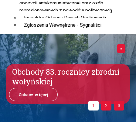
opozycji antykomunistycznej oraz osób
represjonowanych z powodów politycznych
Inspektor Ochrony Danych Osobowych
Zgłoszenia Wewnętrzne - Sygnaliści
Obchody 83. rocznicy zbrodni
wołyńskiej
Zobacz więcej
1
2
3