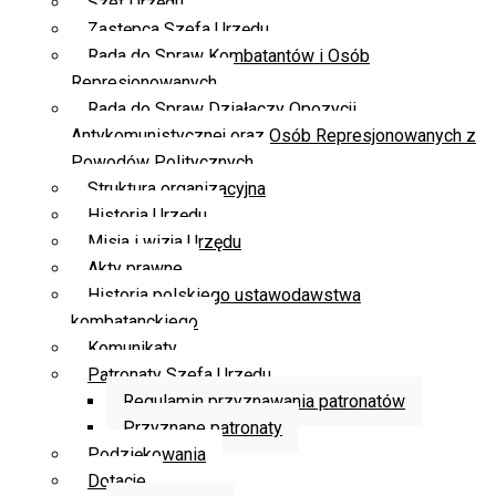
Szef Urzędu
Zastępca Szefa Urzędu
Rada do Spraw Kombatantów i Osób
Represjonowanych
Rada do Spraw Działaczy Opozycji
Antykomunistycznej oraz Osób Represjonowanych z
Powodów Politycznych
Struktura organizacyjna
Historia Urzędu
Misja i wizja Urzędu
Akty prawne
Historia polskiego ustawodawstwa
kombatanckiego
Komunikaty
Patronaty Szefa Urzędu
Regulamin przyznawania patronatów
Przyznane patronaty
Podziękowania
Dotacje