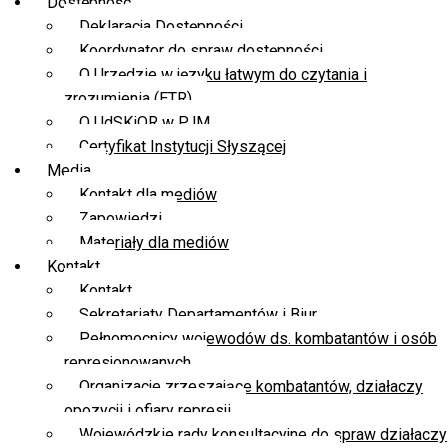
Dostępność
Deklaracja Dostępności
Koordynator do spraw dostępności
O Urzędzie w języku łatwym do czytania i
zrozumienia (ETR)
O UdSKiOR w PJM
Certyfikat Instytucji Słyszącej
Media
Kontakt dla mediów
Zapowiedzi
Materiały dla mediów
Kontakt
Kontakt
Sekretariaty Departamentów i Biur
Pełnomocnicy wojewodów ds. kombatantów i osób
represjonowanych
Organizacje zrzeszające kombatantów, działaczy
opozycji i ofiary represji
Wojewódzkie rady konsultacyjne do spraw działaczy