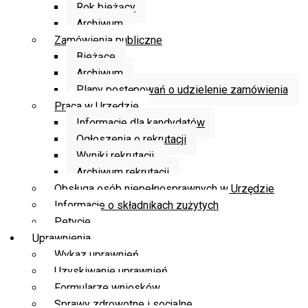
Rok bieżący
Archiwum
Zamówienia publiczne
Bieżące
Archiwum
Plany postępowań o udzielenie zamówienia
Praca w Urzędzie
Informacje dla kandydatów
Ogłoszenia o rekrutacji
Wyniki rekrutacji
Archiwum rekrutacji
Obsługa osób niepełnosprawnych w Urzędzie
Informacje o składnikach zużytych
Petycje
Uprawnienia
Wykaz uprawnień
Uzyskiwanie uprawnień
Formularze wniosków
Sprawy zdrowotne i socjalne