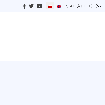
A++
A+
A