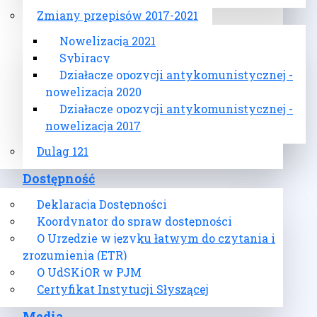
Zmiany przepisów 2017-2021
Nowelizacja 2021
Sybiracy
Działacze opozycji antykomunistycznej -
nowelizacja 2020
Działacze opozycji antykomunistycznej -
nowelizacja 2017
Dulag 121
Dostępność
Deklaracja Dostępności
Koordynator do spraw dostępności
O Urzędzie w języku łatwym do czytania i
zrozumienia (ETR)
O UdSKiOR w PJM
Certyfikat Instytucji Słyszącej