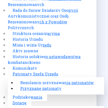
Represjonowanych
Rada do Spraw Działaczy Opozycji
Antykomunistycznej oraz Osób
Represjonowanych z Powodów
Politycznych
Struktura organizacyjna
Historia Urzędu
Misja i wizja Urzędu
Akty prawne
Historia polskiego ustawodawstwa
kombatanckiego
Komunikaty
Patronaty Szefa Urzędu
Regulamin przyznawania patronatów
Przyznane patronaty
Podziękowania
Dotacje