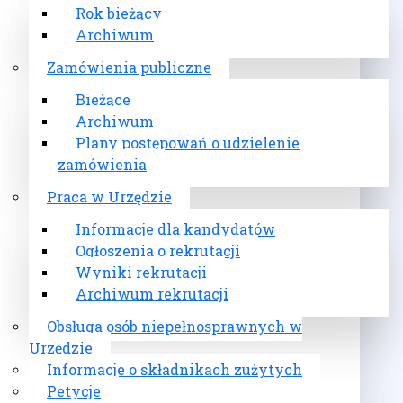
Rok bieżący
Archiwum
Zamówienia publiczne
Bieżące
Archiwum
Plany postępowań o udzielenie
zamówienia
Praca w Urzędzie
Informacje dla kandydatów
Ogłoszenia o rekrutacji
Wyniki rekrutacji
Archiwum rekrutacji
Obsługa osób niepełnosprawnych w
Urzędzie
Informacje o składnikach zużytych
Petycje