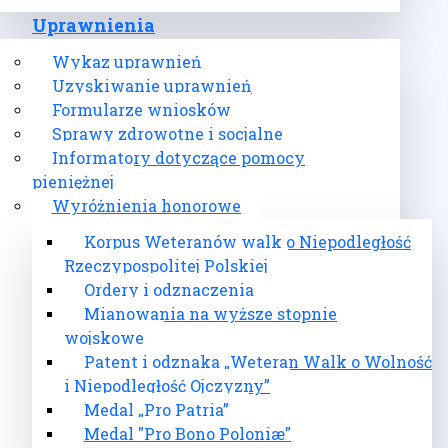
Uprawnienia
Wykaz uprawnień
Uzyskiwanie uprawnień
Formularze wniosków
Sprawy zdrowotne i socjalne
Informatory dotyczące pomocy
pieniężnej
Wyróżnienia honorowe
Korpus Weteranów walk o Niepodległość
Rzeczypospolitej Polskiej
Ordery i odznaczenia
Mianowania na wyższe stopnie
wojskowe
Patent i odznaka „Weteran Walk o Wolność
i Niepodległość Ojczyzny”
Medal „Pro Patria”
Medal "Pro Bono Poloniæ"