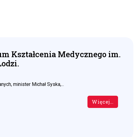
trum Kształcenia Medycznego im.
Łodzi.
h, minister Michał Syska,...
Więcej…