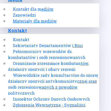
Media
Kontakt dla mediów
Zapowiedzi
Materiały dla mediów
Kontakt
Kontakt
Sekretariaty Departamentów i Biur
Pełnomocnicy wojewodów ds.
kombatantów i osób represjonowanych
Organizacje zrzeszające kombatantów,
działaczy opozycji i ofiary represji
Wojewódzkie rady konsultacyjne do spraw
działaczy opozycji antykomunistycznej oraz
osób represjonowanych z powodów
politycznych
Inspektor Ochrony Danych Osobowych
Zgłoszenia Wewnętrzne - Sygnaliści