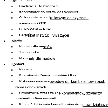
Dostępność
Deklaracja Dostępności
Koordynator do spraw dostępności
O Urzędzie w języku łatwym do czytania i
zrozumienia (ETR)
O UdSKiOR w PJM
Certyfikat Instytucji Słyszącej
Media
Kontakt dla mediów
Zapowiedzi
Materiały dla mediów
Kontakt
Kontakt
Sekretariaty Departamentów i Biur
Pełnomocnicy wojewodów ds. kombatantów i osób
represjonowanych
Organizacje zrzeszające kombatantów, działaczy
opozycji i ofiary represji
Wojewódzkie rady konsultacyjne do spraw działaczy