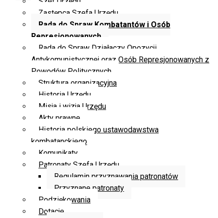
Szef Urzędu
Zastępca Szefa Urzędu
Rada do Spraw Kombatantów i Osób
Represjonowanych
Rada do Spraw Działaczy Opozycji
Antykomunistycznej oraz Osób Represjonowanych z
Powodów Politycznych
Struktura organizacyjna
Historia Urzędu
Misja i wizja Urzędu
Akty prawne
Historia polskiego ustawodawstwa
kombatanckiego
Komunikaty
Patronaty Szefa Urzędu
Regulamin przyznawania patronatów
Przyznane patronaty
Podziękowania
Dotacje