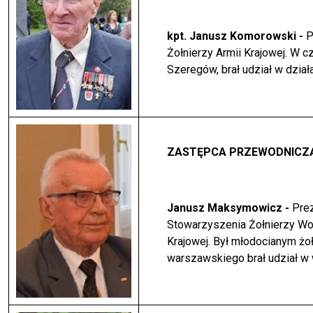
kpt. Janusz Komorowski -
P
Żołnierzy Armii Krajowej. W
cz
Szeregów, brał udział w dzia
ZASTĘPCA PRZEWODNICZ
Janusz Maksymowicz -
Pre
Stowarzyszenia Żołnierzy W
Krajowej. Był młodocianym żo
warszawskiego brał udział w 