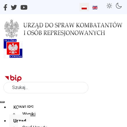
Wybierz swój język
Szukaj
KONKURS
Wyniki
Urząd