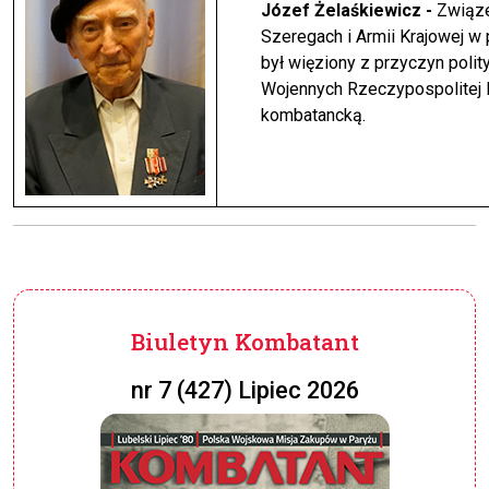
Józef Żelaśkiewicz -
Związe
Szeregach i Armii Krajowej 
był więziony z przyczyn poli
Wojennych Rzeczypospolitej P
kombatancką.
Biuletyn Kombatant
nr 7 (427) Lipiec 2026