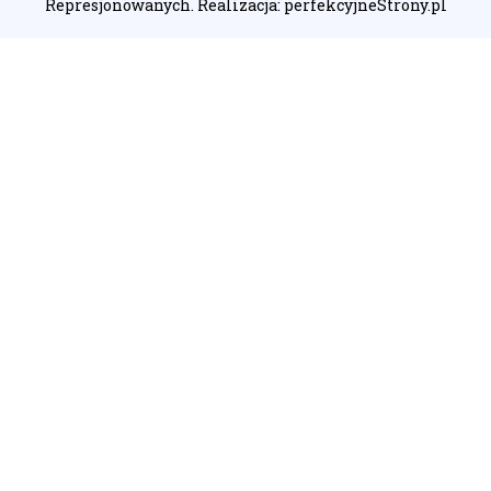
Represjonowanych. Realizacja:
perfekcyjneStrony.pl
Ta witryna wykorzystuje pliki cookie. Są
one niezbędne do tego, aby jak
najlepiej wykorzystać zasoby strony
internetowej, na której się znajdujesz.
Żadna ze znajdujących się w nich
informacji, nie będzie służyć do
zidentyfikowania Ciebie.