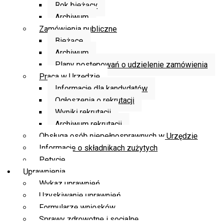
Rok bieżący
Archiwum
Zamówienia publiczne
Bieżące
Archiwum
Plany postępowań o udzielenie zamówienia
Praca w Urzędzie
Informacje dla kandydatów
Ogłoszenia o rekrutacji
Wyniki rekrutacji
Archiwum rekrutacji
Obsługa osób niepełnosprawnych w Urzędzie
Informacje o składnikach zużytych
Petycje
Uprawnienia
Wykaz uprawnień
Uzyskiwanie uprawnień
Formularze wniosków
Sprawy zdrowotne i socjalne