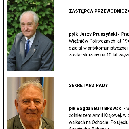
ZASTĘPCA PRZEWODNICZ
ppłk Jerzy Pruszyński -
Pre
Więźniów Politycznych lat 19
działał w antykomunistycznej
został skazany na 10 lat więz
SEKRETARZ RADY
płk Bogdan Bartnikowski
- 
żołnierzem Armii Krajowej, w
walkach na Ochocie. Po ujęci