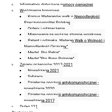
Informatory dotyczące pomocy pieniężnej
Wyróżnienia honorowe
Korpus Weteranów walk o Niepodległość
Rzeczypospolitej Polskiej
Ordery i odznaczenia
Mianowania na wyższe stopnie wojskowe
Patent i odznaka „Weteran Walk o Wolność i
Niepodległość Ojczyzny”
Medal „Pro Patria”
Medal "Pro Bono Poloniæ"
Zmiany przepisów 2017-2021
Nowelizacja 2021
Sybiracy
Działacze opozycji antykomunistycznej -
nowelizacja 2020
Działacze opozycji antykomunistycznej -
nowelizacja 2017
Dulag 121