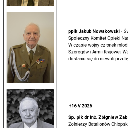
ppłk Jakub Nowakowski
- Ś
Społeczny Komitet Opieki Nad
W czasie wojny członek młodz
Szeregów i Armii Krajowej. W
dostaniu się do niewoli prze
†16 V 2026
Śp.
płk dr inż. Zbigniew Za
Żołnierzy Batalionów Chłopski