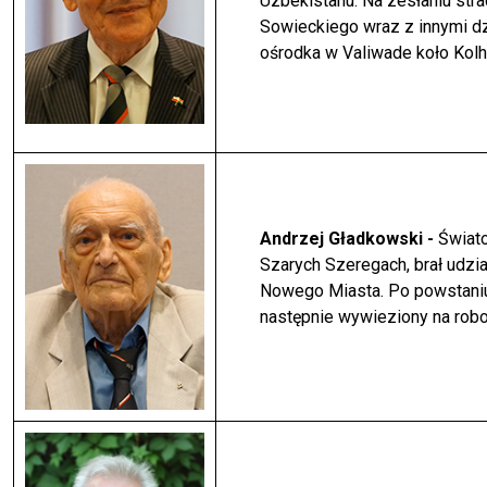
Uzbekistanu. Na zesłaniu str
Sowieckiego wraz z innymi dz
ośrodka w Valiwade koło Kolha
Andrzej Gładkowski -
Świato
Szarych Szeregach, brał udzi
Nowego Miasta. Po powstaniu
następnie wywieziony na rob