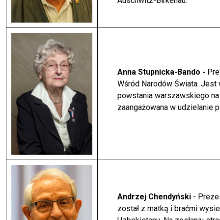
Auschwitz-Birkenau.
Anna Stupnicka-Bando -
Pre
Wśród Narodów Świata. J
est 
powstania warszawskiego na Ż
zaangażowana w udzielanie 
Andrzej Chendyński
-
Prezes
został z matką i braćmi wys