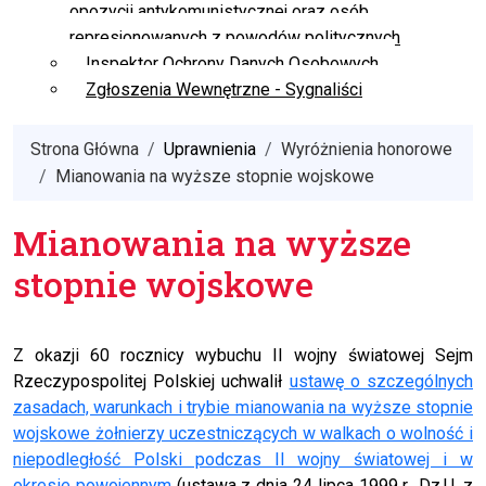
opozycji antykomunistycznej oraz osób
represjonowanych z powodów politycznych
Inspektor Ochrony Danych Osobowych
Zgłoszenia Wewnętrzne - Sygnaliści
Strona Główna
Uprawnienia
Wyróżnienia honorowe
Mianowania na wyższe stopnie wojskowe
Mianowania na wyższe
stopnie wojskowe
Z okazji 60 rocznicy wybuchu II wojny światowej Sejm
Rzeczypospolitej Polskiej uchwalił
ustawę o szczególnych
zasadach, warunkach i trybie mianowania na wyższe stopnie
wojskowe żołnierzy uczestniczących w walkach o wolność i
niepodległość Polski podczas II wojny światowej i w
okresie powojennym
(ustawa z dnia 24 lipca 1999 r., Dz.U. z