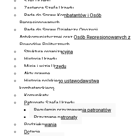
Szef Urzędu
Zastępca Szefa Urzędu
Rada do Spraw Kombatantów i Osób
Represjonowanych
Rada do Spraw Działaczy Opozycji
Antykomunistycznej oraz Osób Represjonowanych z
Powodów Politycznych
Struktura organizacyjna
Historia Urzędu
Misja i wizja Urzędu
Akty prawne
Historia polskiego ustawodawstwa
kombatanckiego
Komunikaty
Patronaty Szefa Urzędu
Regulamin przyznawania patronatów
Przyznane patronaty
Podziękowania
Dotacje