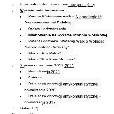
Informatory dotyczące pomocy pieniężnej
Wyróżnienia honorowe
Korpus Weteranów walk o Niepodległość
Rzeczypospolitej Polskiej
Ordery i odznaczenia
Mianowania na wyższe stopnie wojskowe
Patent i odznaka „Weteran Walk o Wolność i
Niepodległość Ojczyzny”
Medal „Pro Patria”
Medal "Pro Bono Poloniæ"
Zmiany przepisów 2017-2021
Nowelizacja 2021
Sybiracy
Działacze opozycji antykomunistycznej -
nowelizacja 2020
Działacze opozycji antykomunistycznej -
nowelizacja 2017
Dulag 121