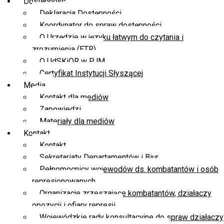
Dostępność
Deklaracja Dostępności
Koordynator do spraw dostępności
O Urzędzie w języku łatwym do czytania i
zrozumienia (ETR)
O UdSKiOR w PJM
Certyfikat Instytucji Słyszącej
Media
Kontakt dla mediów
Zapowiedzi
Materiały dla mediów
Kontakt
Kontakt
Sekretariaty Departamentów i Biur
Pełnomocnicy wojewodów ds. kombatantów i osób
represjonowanych
Organizacje zrzeszające kombatantów, działaczy
opozycji i ofiary represji
Wojewódzkie rady konsultacyjne do spraw działaczy