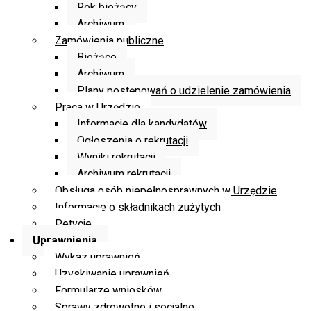
Rok bieżący
Archiwum
Zamówienia publiczne
Bieżące
Archiwum
Plany postępowań o udzielenie zamówienia
Praca w Urzędzie
Informacje dla kandydatów
Ogłoszenia o rekrutacji
Wyniki rekrutacji
Archiwum rekrutacji
Obsługa osób niepełnosprawnych w Urzędzie
Informacje o składnikach zużytych
Petycje
Uprawnienia
Wykaz uprawnień
Uzyskiwanie uprawnień
Formularze wniosków
Sprawy zdrowotne i socjalne