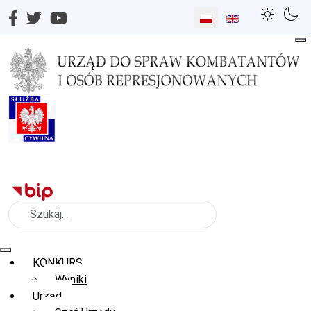
Wybierz swój język
Szukaj
KONKURS
Wyniki
Urząd