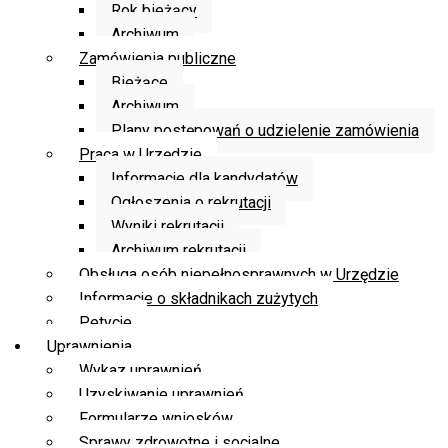
Rok bieżący
Archiwum
Zamówienia publiczne
Bieżące
Archiwum
Plany postępowań o udzielenie zamówienia
Praca w Urzędzie
Informacje dla kandydatów
Ogłoszenia o rekrutacji
Wyniki rekrutacji
Archiwum rekrutacji
Obsługa osób niepełnosprawnych w Urzędzie
Informacje o składnikach zużytych
Petycje
Uprawnienia
Wykaz uprawnień
Uzyskiwanie uprawnień
Formularze wniosków
Sprawy zdrowotne i socjalne