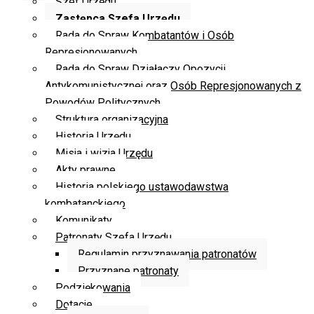
Szef Urzędu
Zastępca Szefa Urzędu
Rada do Spraw Kombatantów i Osób
Represjonowanych
Rada do Spraw Działaczy Opozycji
Antykomunistycznej oraz Osób Represjonowanych z
Powodów Politycznych
Struktura organizacyjna
Historia Urzędu
Misja i wizja Urzędu
Akty prawne
Historia polskiego ustawodawstwa
kombatanckiego
Komunikaty
Patronaty Szefa Urzędu
Regulamin przyznawania patronatów
Przyznane patronaty
Podziękowania
Dotacje