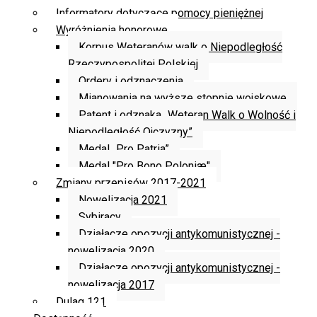
Informatory dotyczące pomocy pieniężnej
Wyróżnienia honorowe
Korpus Weteranów walk o Niepodległość
Rzeczypospolitej Polskiej
Ordery i odznaczenia
Mianowania na wyższe stopnie wojskowe
Patent i odznaka „Weteran Walk o Wolność i
Niepodległość Ojczyzny”
Medal „Pro Patria”
Medal "Pro Bono Poloniæ"
Zmiany przepisów 2017-2021
Nowelizacja 2021
Sybiracy
Działacze opozycji antykomunistycznej -
nowelizacja 2020
Działacze opozycji antykomunistycznej -
nowelizacja 2017
Dulag 121