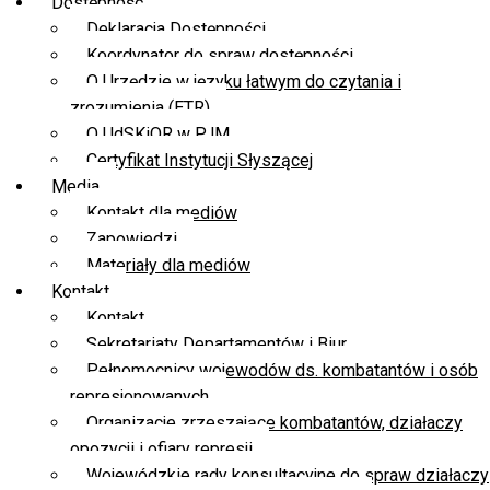
Dostępność
Deklaracja Dostępności
Koordynator do spraw dostępności
O Urzędzie w języku łatwym do czytania i
zrozumienia (ETR)
O UdSKiOR w PJM
Certyfikat Instytucji Słyszącej
Media
Kontakt dla mediów
Zapowiedzi
Materiały dla mediów
Kontakt
Kontakt
Sekretariaty Departamentów i Biur
Pełnomocnicy wojewodów ds. kombatantów i osób
represjonowanych
Organizacje zrzeszające kombatantów, działaczy
opozycji i ofiary represji
Wojewódzkie rady konsultacyjne do spraw działaczy