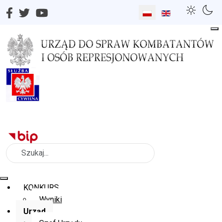
Wybierz swój język
Szukaj
KONKURS
Wyniki
Urząd