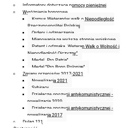
Informatory dotyczące pomocy pieniężnej
Wyróżnienia honorowe
Korpus Weteranów walk o Niepodległość
Rzeczypospolitej Polskiej
Ordery i odznaczenia
Mianowania na wyższe stopnie wojskowe
Patent i odznaka „Weteran Walk o Wolność i
Niepodległość Ojczyzny”
Medal „Pro Patria”
Medal "Pro Bono Poloniæ"
Zmiany przepisów 2017-2021
Nowelizacja 2021
Sybiracy
Działacze opozycji antykomunistycznej -
nowelizacja 2020
Działacze opozycji antykomunistycznej -
nowelizacja 2017
Dulag 121