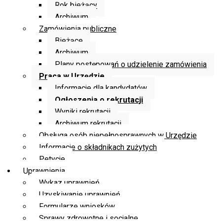
Rok bieżący
Archiwum
Zamówienia publiczne
Bieżące
Archiwum
Plany postępowań o udzielenie zamówienia
Praca w Urzędzie
Informacje dla kandydatów
Ogłoszenia o rekrutacji
Wyniki rekrutacji
Archiwum rekrutacji
Obsługa osób niepełnosprawnych w Urzędzie
Informacje o składnikach zużytych
Petycje
Uprawnienia
Wykaz uprawnień
Uzyskiwanie uprawnień
Formularze wniosków
Sprawy zdrowotne i socjalne