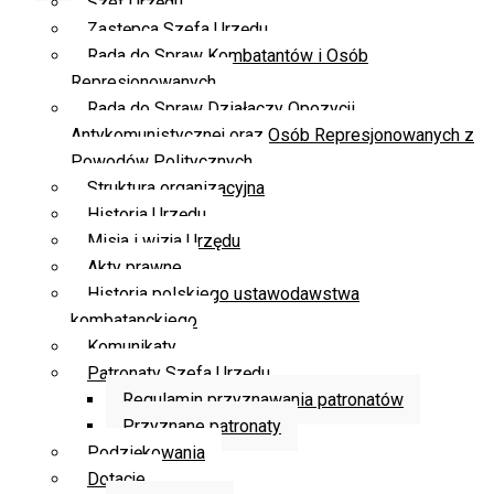
Szef Urzędu
Zastępca Szefa Urzędu
Rada do Spraw Kombatantów i Osób
Represjonowanych
Rada do Spraw Działaczy Opozycji
Antykomunistycznej oraz Osób Represjonowanych z
Powodów Politycznych
Struktura organizacyjna
Historia Urzędu
Misja i wizja Urzędu
Akty prawne
Historia polskiego ustawodawstwa
kombatanckiego
Komunikaty
Patronaty Szefa Urzędu
Regulamin przyznawania patronatów
Przyznane patronaty
Podziękowania
Dotacje