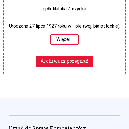
ppłk Natalia Zarzycka
Urodzona 27 lipca 1927 roku w Hole (woj. białostockie).
Więcej…
Archiwum pożegnań
Urząd do Spraw Kombatantów