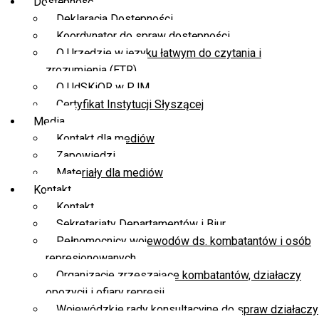
Dostępność
Deklaracja Dostępności
Koordynator do spraw dostępności
O Urzędzie w języku łatwym do czytania i
zrozumienia (ETR)
O UdSKiOR w PJM
Certyfikat Instytucji Słyszącej
Media
Kontakt dla mediów
Zapowiedzi
Materiały dla mediów
Kontakt
Kontakt
Sekretariaty Departamentów i Biur
Pełnomocnicy wojewodów ds. kombatantów i osób
represjonowanych
Organizacje zrzeszające kombatantów, działaczy
opozycji i ofiary represji
Wojewódzkie rady konsultacyjne do spraw działaczy