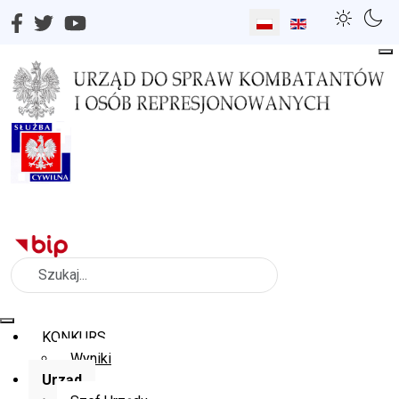
Wybierz swój język
Szukaj
KONKURS
Wyniki
Urząd