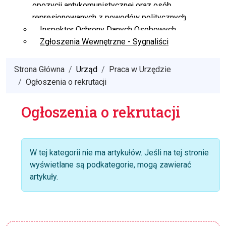
opozycji antykomunistycznej oraz osób
represjonowanych z powodów politycznych
Inspektor Ochrony Danych Osobowych
Zgłoszenia Wewnętrzne - Sygnaliści
Strona Główna
Urząd
Praca w Urzędzie
Ogłoszenia o rekrutacji
Ogłoszenia o rekrutacji
Informacja
W tej kategorii nie ma artykułów. Jeśli na tej stronie
wyświetlane są podkategorie, mogą zawierać
artykuły.