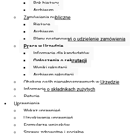
Rok bieżący
Archiwum
Zamówienia publiczne
Bieżące
Archiwum
Plany postępowań o udzielenie zamówienia
Praca w Urzędzie
Informacje dla kandydatów
Ogłoszenia o rekrutacji
Wyniki rekrutacji
Archiwum rekrutacji
Obsługa osób niepełnosprawnych w Urzędzie
Informacje o składnikach zużytych
Petycje
Uprawnienia
Wykaz uprawnień
Uzyskiwanie uprawnień
Formularze wniosków
Sprawy zdrowotne i socjalne