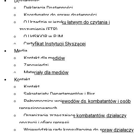
Dostępność
Deklaracja Dostępności
Koordynator do spraw dostępności
O Urzędzie w języku łatwym do czytania i
zrozumienia (ETR)
O UdSKiOR w PJM
Certyfikat Instytucji Słyszącej
Media
Kontakt dla mediów
Zapowiedzi
Materiały dla mediów
Kontakt
Kontakt
Sekretariaty Departamentów i Biur
Pełnomocnicy wojewodów ds. kombatantów i osób
represjonowanych
Organizacje zrzeszające kombatantów, działaczy
opozycji i ofiary represji
Wojewódzkie rady konsultacyjne do spraw działaczy