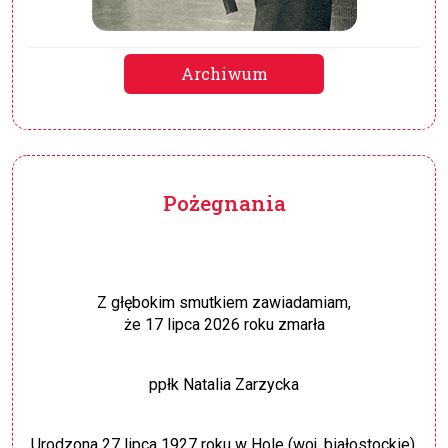
Archiwum
Pożegnania
Z głębokim smutkiem zawiadamiam,
że 17 lipca 2026 roku zmarła
ppłk Natalia Zarzycka
Urodzona 27 lipca 1927 roku w Hole (woj. białostockie).