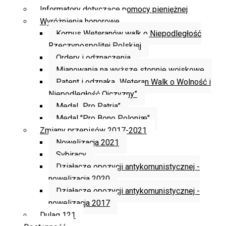
Informatory dotyczące pomocy pieniężnej
Wyróżnienia honorowe
Korpus Weteranów walk o Niepodległość
Rzeczypospolitej Polskiej
Ordery i odznaczenia
Mianowania na wyższe stopnie wojskowe
Patent i odznaka „Weteran Walk o Wolność i
Niepodległość Ojczyzny”
Medal „Pro Patria”
Medal "Pro Bono Poloniæ"
Zmiany przepisów 2017-2021
Nowelizacja 2021
Sybiracy
Działacze opozycji antykomunistycznej -
nowelizacja 2020
Działacze opozycji antykomunistycznej -
nowelizacja 2017
Dulag 121