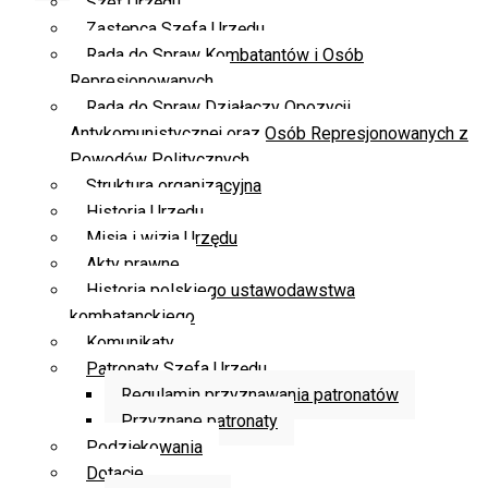
Szef Urzędu
Zastępca Szefa Urzędu
Rada do Spraw Kombatantów i Osób
Represjonowanych
Rada do Spraw Działaczy Opozycji
Antykomunistycznej oraz Osób Represjonowanych z
Powodów Politycznych
Struktura organizacyjna
Historia Urzędu
Misja i wizja Urzędu
Akty prawne
Historia polskiego ustawodawstwa
kombatanckiego
Komunikaty
Patronaty Szefa Urzędu
Regulamin przyznawania patronatów
Przyznane patronaty
Podziękowania
Dotacje