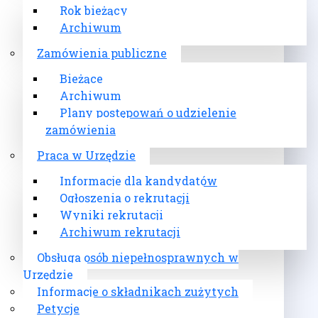
Rok bieżący
Archiwum
Zamówienia publiczne
Bieżące
Archiwum
Plany postępowań o udzielenie
zamówienia
Praca w Urzędzie
Informacje dla kandydatów
Ogłoszenia o rekrutacji
Wyniki rekrutacji
Archiwum rekrutacji
Obsługa osób niepełnosprawnych w
Urzędzie
Informacje o składnikach zużytych
Petycje