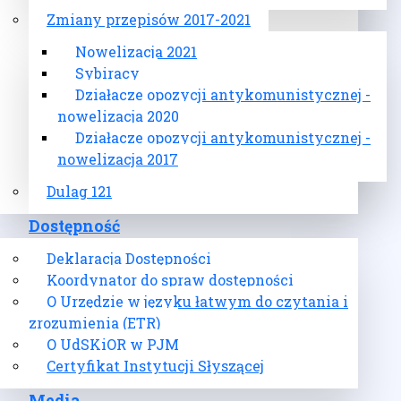
Zmiany przepisów 2017-2021
Nowelizacja 2021
Sybiracy
Działacze opozycji antykomunistycznej -
nowelizacja 2020
Działacze opozycji antykomunistycznej -
nowelizacja 2017
Dulag 121
Dostępność
Deklaracja Dostępności
Koordynator do spraw dostępności
O Urzędzie w języku łatwym do czytania i
zrozumienia (ETR)
O UdSKiOR w PJM
Certyfikat Instytucji Słyszącej