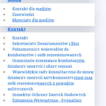
Media
Kontakt dla mediów
Zapowiedzi
Materiały dla mediów
Kontakt
Kontakt
Sekretariaty Departamentów i Biur
Pełnomocnicy wojewodów ds.
kombatantów i osób represjonowanych
Organizacje zrzeszające kombatantów,
działaczy opozycji i ofiary represji
Wojewódzkie rady konsultacyjne do spraw
działaczy opozycji antykomunistycznej oraz
osób represjonowanych z powodów
politycznych
Inspektor Ochrony Danych Osobowych
Zgłoszenia Wewnętrzne - Sygnaliści