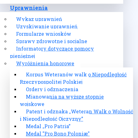
Uprawnienia
Wykaz uprawnień
Uzyskiwanie uprawnień
Formularze wniosków
Sprawy zdrowotne i socjalne
Informatory dotyczące pomocy
pieniężnej
Wyróżnienia honorowe
Korpus Weteranów walk o Niepodległość
Rzeczypospolitej Polskiej
Ordery i odznaczenia
Mianowania na wyższe stopnie
wojskowe
Patent i odznaka „Weteran Walk o Wolność
i Niepodległość Ojczyzny”
Medal „Pro Patria”
Medal "Pro Bono Poloniæ"