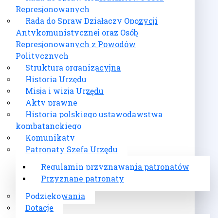
Represjonowanych
Rada do Spraw Działaczy Opozycji
Antykomunistycznej oraz Osób
Represjonowanych z Powodów
Politycznych
Struktura organizacyjna
Historia Urzędu
Misja i wizja Urzędu
Akty prawne
Historia polskiego ustawodawstwa
kombatanckiego
Komunikaty
Patronaty Szefa Urzędu
Regulamin przyznawania patronatów
Przyznane patronaty
Podziękowania
Dotacje