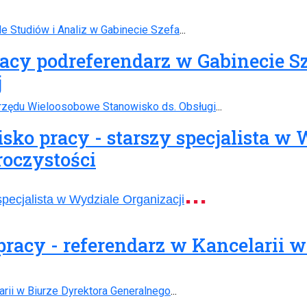
e Studiów i Analiz w Gabinecie Szefa
...
racy podreferendarz w Gabinecie 
j
Urzędu Wieloosobowe Stanowisko ds. Obsługi
...
sko pracy - starszy specjalista w 
oczystości
...
specjalista w Wydziale Organizacji
pracy - referendarz w Kancelarii 
arii w Biurze Dyrektora Generalnego
...