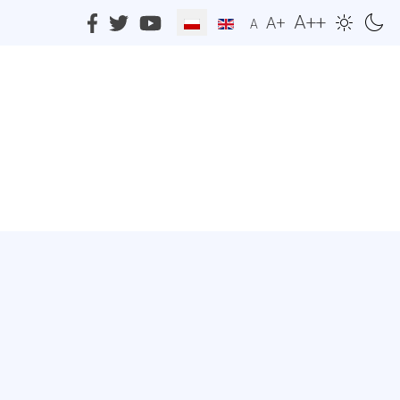
A++
A+
A