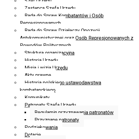
Szef Urzędu
Zastępca Szefa Urzędu
Rada do Spraw Kombatantów i Osób
Represjonowanych
Rada do Spraw Działaczy Opozycji
Antykomunistycznej oraz Osób Represjonowanych z
Powodów Politycznych
Struktura organizacyjna
Historia Urzędu
Misja i wizja Urzędu
Akty prawne
Historia polskiego ustawodawstwa
kombatanckiego
Komunikaty
Patronaty Szefa Urzędu
Regulamin przyznawania patronatów
Przyznane patronaty
Podziękowania
Dotacje