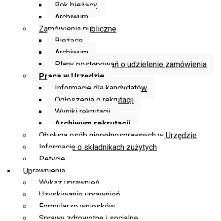
Rok bieżący
Archiwum
Zamówienia publiczne
Bieżące
Archiwum
Plany postępowań o udzielenie zamówienia
Praca w Urzędzie
Informacje dla kandydatów
Ogłoszenia o rekrutacji
Wyniki rekrutacji
Archiwum rekrutacji
Obsługa osób niepełnosprawnych w Urzędzie
Informacje o składnikach zużytych
Petycje
Uprawnienia
Wykaz uprawnień
Uzyskiwanie uprawnień
Formularze wniosków
Sprawy zdrowotne i socjalne