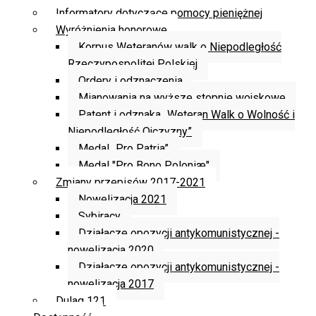
Informatory dotyczące pomocy pieniężnej
Wyróżnienia honorowe
Korpus Weteranów walk o Niepodległość
Rzeczypospolitej Polskiej
Ordery i odznaczenia
Mianowania na wyższe stopnie wojskowe
Patent i odznaka „Weteran Walk o Wolność i
Niepodległość Ojczyzny”
Medal „Pro Patria”
Medal "Pro Bono Poloniæ"
Zmiany przepisów 2017-2021
Nowelizacja 2021
Sybiracy
Działacze opozycji antykomunistycznej -
nowelizacja 2020
Działacze opozycji antykomunistycznej -
nowelizacja 2017
Dulag 121