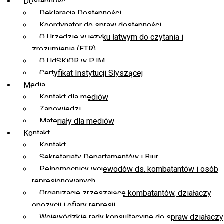
Dostępność
Deklaracja Dostępności
Koordynator do spraw dostępności
O Urzędzie w języku łatwym do czytania i
zrozumienia (ETR)
O UdSKiOR w PJM
Certyfikat Instytucji Słyszącej
Media
Kontakt dla mediów
Zapowiedzi
Materiały dla mediów
Kontakt
Kontakt
Sekretariaty Departamentów i Biur
Pełnomocnicy wojewodów ds. kombatantów i osób
represjonowanych
Organizacje zrzeszające kombatantów, działaczy
opozycji i ofiary represji
Wojewódzkie rady konsultacyjne do spraw działaczy