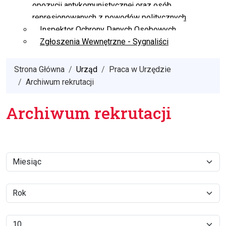
opozycji antykomunistycznej oraz osób
represjonowanych z powodów politycznych
Inspektor Ochrony Danych Osobowych
Zgłoszenia Wewnętrzne - Sygnaliści
Strona Główna
Urząd
Praca w Urzędzie
Archiwum rekrutacji
Archiwum rekrutacji
Miesiąc
Filtry
Rok
Pokaż #