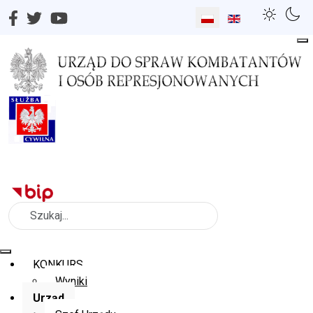
Wybierz swój język
Szukaj
KONKURS
Wyniki
Urząd