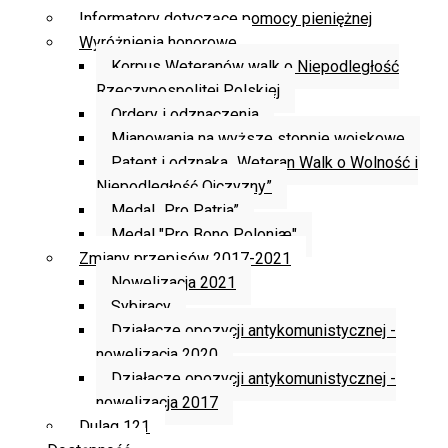
Informatory dotyczące pomocy pieniężnej
Wyróżnienia honorowe
Korpus Weteranów walk o Niepodległość
Rzeczypospolitej Polskiej
Ordery i odznaczenia
Mianowania na wyższe stopnie wojskowe
Patent i odznaka „Weteran Walk o Wolność i
Niepodległość Ojczyzny”
Medal „Pro Patria”
Medal "Pro Bono Poloniæ"
Zmiany przepisów 2017-2021
Nowelizacja 2021
Sybiracy
Działacze opozycji antykomunistycznej -
nowelizacja 2020
Działacze opozycji antykomunistycznej -
nowelizacja 2017
Dulag 121