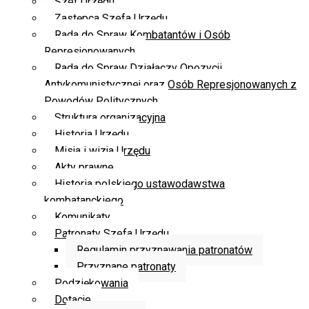
Szef Urzędu
Zastępca Szefa Urzędu
Rada do Spraw Kombatantów i Osób
Represjonowanych
Rada do Spraw Działaczy Opozycji
Antykomunistycznej oraz Osób Represjonowanych z
Powodów Politycznych
Struktura organizacyjna
Historia Urzędu
Misja i wizja Urzędu
Akty prawne
Historia polskiego ustawodawstwa
kombatanckiego
Komunikaty
Patronaty Szefa Urzędu
Regulamin przyznawania patronatów
Przyznane patronaty
Podziękowania
Dotacje