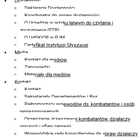
Dostępność
Deklaracja Dostępności
Koordynator do spraw dostępności
O Urzędzie w języku łatwym do czytania i
zrozumienia (ETR)
O UdSKiOR w PJM
Certyfikat Instytucji Słyszącej
Media
Kontakt dla mediów
Zapowiedzi
Materiały dla mediów
Kontakt
Kontakt
Sekretariaty Departamentów i Biur
Pełnomocnicy wojewodów ds. kombatantów i osób
represjonowanych
Organizacje zrzeszające kombatantów, działaczy
opozycji i ofiary represji
Wojewódzkie rady konsultacyjne do spraw działaczy