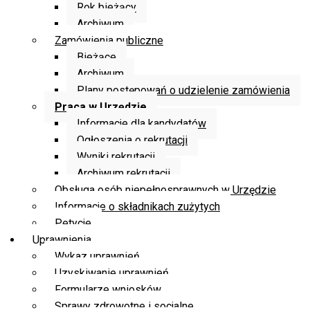
Rok bieżący
Archiwum
Zamówienia publiczne
Bieżące
Archiwum
Plany postępowań o udzielenie zamówienia
Praca w Urzędzie
Informacje dla kandydatów
Ogłoszenia o rekrutacji
Wyniki rekrutacji
Archiwum rekrutacji
Obsługa osób niepełnosprawnych w Urzędzie
Informacje o składnikach zużytych
Petycje
Uprawnienia
Wykaz uprawnień
Uzyskiwanie uprawnień
Formularze wniosków
Sprawy zdrowotne i socjalne