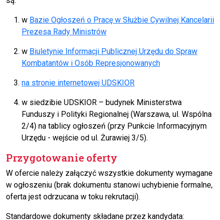
są:
w
Bazie Ogłoszeń o Pracę w Służbie Cywilnej Kancelarii
Prezesa Rady Ministrów
w
Biuletynie Informacji Publicznej Urzędu do Spraw
Kombatantów i Osób Represjonowanych
na stronie internetowej UDSKIOR
w siedzibie UDSKIOR – budynek Ministerstwa
Funduszy i Polityki Regionalnej (Warszawa, ul. Wspólna
2/4) na tablicy ogłoszeń (przy Punkcie Informacyjnym
Urzędu - wejście od ul. Żurawiej 3/5).
Przygotowanie oferty
W ofercie należy załączyć wszystkie dokumenty wymagane
w ogłoszeniu (brak dokumentu stanowi uchybienie formalne,
oferta jest odrzucana w toku rekrutacji).
Standardowe dokumenty składane przez kandydata: