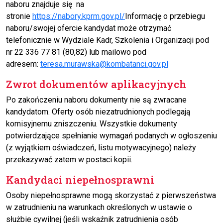
naboru znajduje się na
stronie
https://nabory.kprm.gov.pl/
Informację o przebiegu
naboru/swojej ofercie kandydat może otrzymać
telefonicznie w Wydziale Kadr, Szkolenia i Organizacji pod
nr 22 336 77 81 (80,82) lub mailowo pod
adresem:
teresa.murawska@kombatanci.gov.pl
Zwrot dokumentów aplikacyjnych
Po zakończeniu naboru dokumenty nie są zwracane
kandydatom. Oferty osób niezatrudnionych podlegają
komisyjnemu zniszczeniu. Wszystkie dokumenty
potwierdzające spełnianie wymagań podanych w ogłoszeniu
(z wyjątkiem oświadczeń, listu motywacyjnego) należy
przekazywać zatem w postaci kopii.
Kandydaci niepełnosprawni
Osoby niepełnosprawne mogą skorzystać z pierwszeństwa
w zatrudnieniu na warunkach określonych w ustawie o
służbie cywilnej (jeśli wskaźnik zatrudnienia osób