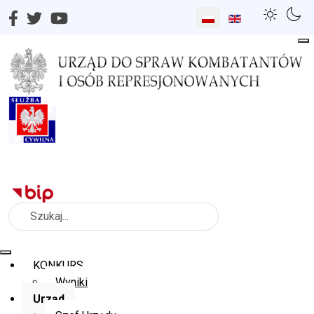
Wybierz swój język
Szukaj
KONKURS
Wyniki
Urząd