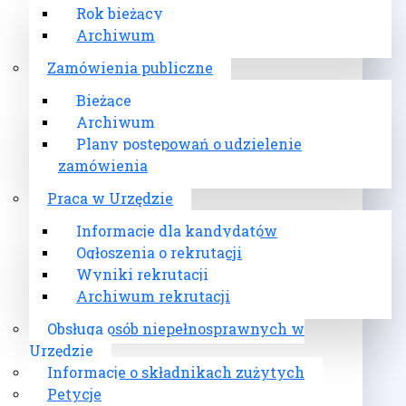
Rok bieżący
Archiwum
Zamówienia publiczne
Bieżące
Archiwum
Plany postępowań o udzielenie
zamówienia
Praca w Urzędzie
Informacje dla kandydatów
Ogłoszenia o rekrutacji
Wyniki rekrutacji
Archiwum rekrutacji
Obsługa osób niepełnosprawnych w
Urzędzie
Informacje o składnikach zużytych
Petycje