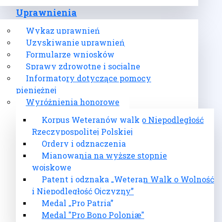
Uprawnienia
Wykaz uprawnień
Uzyskiwanie uprawnień
Formularze wniosków
Sprawy zdrowotne i socjalne
Informatory dotyczące pomocy
pieniężnej
Wyróżnienia honorowe
Korpus Weteranów walk o Niepodległość
Rzeczypospolitej Polskiej
Ordery i odznaczenia
Mianowania na wyższe stopnie
wojskowe
Patent i odznaka „Weteran Walk o Wolność
i Niepodległość Ojczyzny”
Medal „Pro Patria”
Medal "Pro Bono Poloniæ"