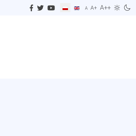
A++
A+
A