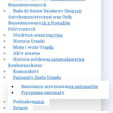
Represjonowanych
Rada do Spraw Działaczy Opozycji
Antykomunistycznej oraz Osób
Represjonowanych z Powodów
Politycznych
Struktura organizacyjna
Historia Urzędu
Misja i wizja Urzędu
Akty prawne
Historia polskiego ustawodawstwa
kombatanckiego
Komunikaty
Patronaty Szefa Urzędu
Regulamin przyznawania patronatów
Przyznane patronaty
Podziękowania
Dotacje