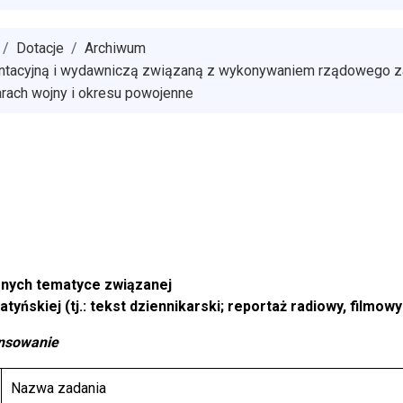
Dotacje
Archiwum
entacyjną i wydawniczą związaną z wykonywaniem rządowego zad
arach wojny i okresu powojenne
onych tematyce związanej
ńskiej (tj.: tekst dziennikarski; reportaż radiowy, filmowy 
nansowanie
Nazwa zadania