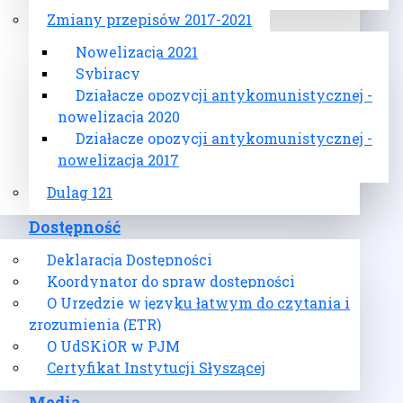
Zmiany przepisów 2017-2021
Nowelizacja 2021
Sybiracy
Działacze opozycji antykomunistycznej -
nowelizacja 2020
Działacze opozycji antykomunistycznej -
nowelizacja 2017
Dulag 121
Dostępność
Deklaracja Dostępności
Koordynator do spraw dostępności
O Urzędzie w języku łatwym do czytania i
zrozumienia (ETR)
O UdSKiOR w PJM
Certyfikat Instytucji Słyszącej