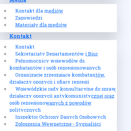
Media
Kontakt dla mediów
Zapowiedzi
Materiały dla mediów
Kontakt
Kontakt
Sekretariaty Departamentów i Biur
Pełnomocnicy wojewodów ds.
kombatantów i osób represjonowanych
Organizacje zrzeszające kombatantów,
działaczy opozycji i ofiary represji
Wojewódzkie rady konsultacyjne do spraw
działaczy opozycji antykomunistycznej oraz
osób represjonowanych z powodów
politycznych
Inspektor Ochrony Danych Osobowych
Zgłoszenia Wewnętrzne - Sygnaliści