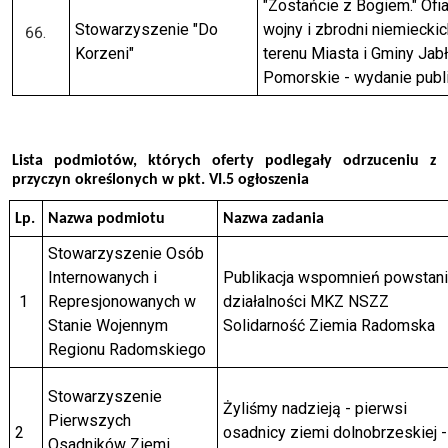
"Zostańcie z Bogiem." Ofia
Stowarzyszenie "Do
wojny i zbrodni niemieckic
Korzeni"
terenu Miasta i Gminy Ja
Pomorskie - wydanie publi
Lista podmiotów, których oferty podlegały odrzuceniu z
przyczyn określonych w pkt. VI.5 ogłoszenia
Lp.
Nazwa podmiotu
Nazwa zadania
Stowarzyszenie Osób
Internowanych i
Publikacja wspomnień powstani
1
Represjonowanych w
działalności MKZ NSZZ
Stanie Wojennym
Solidarność Ziemia Radomska
Regionu Radomskiego
Stowarzyszenie
Żyliśmy nadzieją - pierwsi
Pierwszych
2
osadnicy ziemi dolnobrzeskiej -
Osadników Ziemi