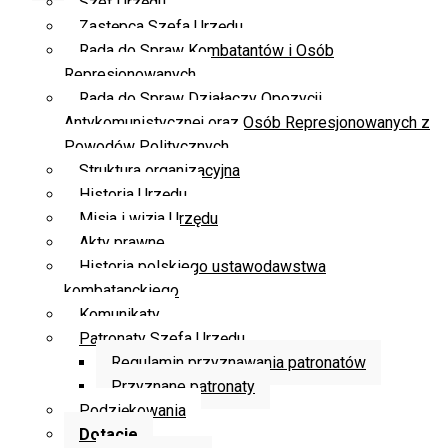
Szef Urzędu
Zastępca Szefa Urzędu
Rada do Spraw Kombatantów i Osób
Represjonowanych
Rada do Spraw Działaczy Opozycji
Antykomunistycznej oraz Osób Represjonowanych z
Powodów Politycznych
Struktura organizacyjna
Historia Urzędu
Misja i wizja Urzędu
Akty prawne
Historia polskiego ustawodawstwa
kombatanckiego
Komunikaty
Patronaty Szefa Urzędu
Regulamin przyznawania patronatów
Przyznane patronaty
Podziękowania
Dotacje