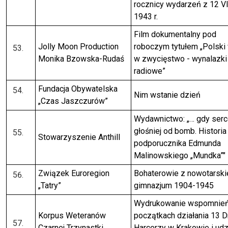
rocznicy wydarzeń z 12 VI
1943 r.
Film dokumentalny pod
Jolly Moon Production
roboczym tytułem „Polski
Monika Bzowska-Rudaś
w zwycięstwo - wynalazki
radiowe”
Fundacja Obywatelska
Nim wstanie dzień
„Czas Jaszczurów”
Wydawnictwo: „… gdy serce
głośniej od bomb. Historia
Stowarzyszenie Anthill
podporucznika Edmunda
Malinowskiego „Mundka”"
Związek Euroregion
Bohaterowie z nowotarsk
„Tatry”
gimnazjum 1904-1945
Wydrukowanie wspomnień
Korpus Weteranów
początkach działania 13 D
Czarnej Trzynastki
Harcerzy w Krakowie i udzi