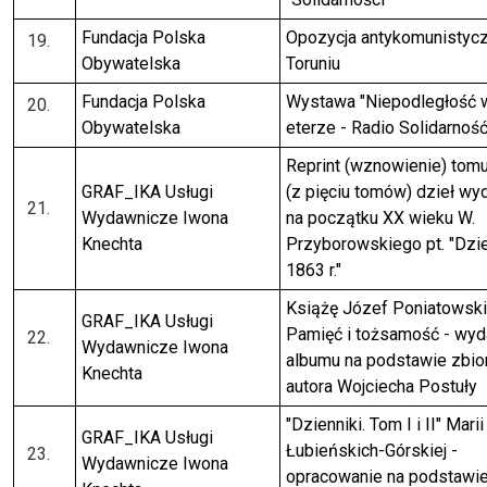
Fundacja Polska
Opozycja antykomunistyc
Obywatelska
Toruniu
Fundacja Polska
Wystawa "Niepodległość 
Obywatelska
eterze - Radio Solidarność
Reprint (wznowienie) tomu 
GRAF_IKA Usługi
(z pięciu tomów) dzieł wy
Wydawnicze Iwona
na początku XX wieku W.
Knechta
Przyborowskiego pt. "Dzi
1863 r."
Książę Józef Poniatowski
GRAF_IKA Usługi
Pamięć i tożsamość - wyd
Wydawnicze Iwona
albumu na podstawie zbio
Knechta
autora Wojciecha Postuły
"Dzienniki. Tom I i II" Marii
GRAF_IKA Usługi
Łubieńskich-Górskiej -
Wydawnicze Iwona
opracowanie na podstawi