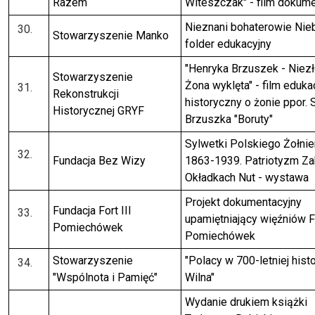
Razem
Witeszczak" - film dokume
Nieznani bohaterowie Nieb
Stowarzyszenie Manko
folder edukacyjny
"Henryka Brzuszek - Niez
Stowarzyszenie
Żona wyklęta" - film eduka
Rekonstrukcji
historyczny o żonie ppor. 
Historycznej GRYF
Brzuszka "Boruty"
Sylwetki Polskiego Żołnie
Fundacja Bez Wizy
1863-1939. Patriotyzm Za
Okładkach Nut - wystawa
Projekt dokumentacyjny
Fundacja Fort III
upamiętniający więźniów Fo
Pomiechówek
Pomiechówek
Stowarzyszenie
"Polacy w 700-letniej histo
"Wspólnota i Pamięć"
Wilna"
Wydanie drukiem książki