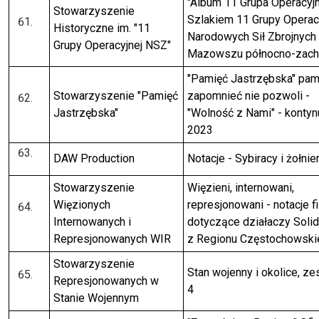
"Album 11 Grupa Operacyj
Stowarzyszenie
Szlakiem 11 Grupy Operac
Historyczne im. "11
Narodowych Sił Zbrojnych
Grupy Operacyjnej NSZ"
Mazowszu północno-zach
"Pamięć Jastrzębska" pami
Stowarzyszenie "Pamięć
zapomnieć nie pozwoli -
Jastrzębska"
"Wolność z Nami" - kontyn
2023
DAW Production
Notacje - Sybiracy i żołni
Stowarzyszenie
Więzieni, internowani,
Więzionych
represjonowani - notacje 
Internowanych i
dotyczące działaczy Solid
Represjonowanych WIR
z Regionu Częstochowski
Stowarzyszenie
Stan wojenny i okolice, ze
Represjonowanych w
4
Stanie Wojennym