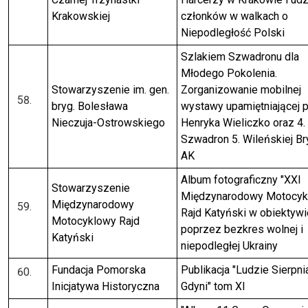
Krakowskiej
członków w walkach o
Niepodległość Polski
Szlakiem Szwadronu dla
Młodego Pokolenia.
Stowarzyszenie im. gen.
Zorganizowanie mobilnej
bryg. Bolesława
wystawy upamiętniającej p
Nieczuja-Ostrowskiego
Henryka Wieliczko oraz 4.
Szwadron 5. Wileńskiej B
AK
Album fotograficzny "XXI
Stowarzyszenie
Międzynarodowy Motocyk
Międzynarodowy
Rajd Katyński w obiektywi
Motocyklowy Rajd
poprzez bezkres wolnej i
Katyński
niepodległej Ukrainy
Fundacja Pomorska
Publikacja "Ludzie Sierpni
Inicjatywa Historyczna
Gdyni" tom XI