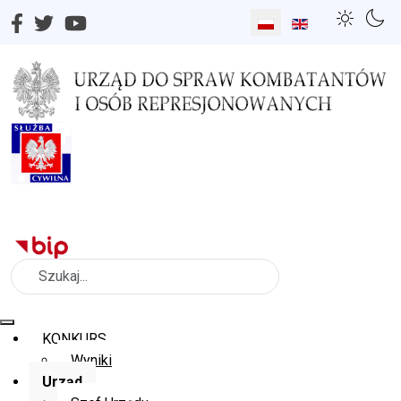
Wybierz swój język
Szukaj
KONKURS
Wyniki
Urząd