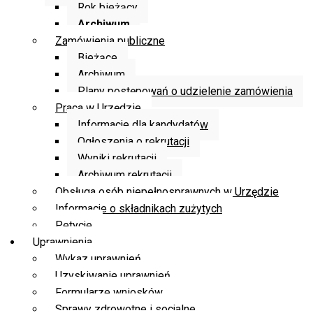
Rok bieżący
Archiwum
Zamówienia publiczne
Bieżące
Archiwum
Plany postępowań o udzielenie zamówienia
Praca w Urzędzie
Informacje dla kandydatów
Ogłoszenia o rekrutacji
Wyniki rekrutacji
Archiwum rekrutacji
Obsługa osób niepełnosprawnych w Urzędzie
Informacje o składnikach zużytych
Petycje
Uprawnienia
Wykaz uprawnień
Uzyskiwanie uprawnień
Formularze wniosków
Sprawy zdrowotne i socjalne