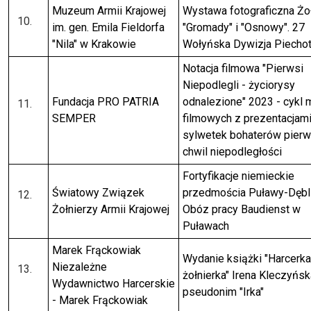
Muzeum Armii Krajowej
Wystawa fotograficzna Żo
im. gen. Emila Fieldorfa
"Gromady" i "Osnowy". 27
"Nila" w Krakowie
Wołyńska Dywizja Piecho
Notacja filmowa "Pierwsi
Niepodlegli - życiorysy
Fundacja PRO PATRIA
odnalezione" 2023 - cykl m
SEMPER
filmowych z prezentacjam
sylwetek bohaterów pier
chwil niepodległości
Fortyfikacje niemieckie
Światowy Związek
przedmościa Puławy-Dębli
Żołnierzy Armii Krajowej
Obóz pracy Baudienst w
Puławach
Marek Frąckowiak
Wydanie książki "Harcerka
Niezależne
żołnierka" Irena Kleczyńsk
Wydawnictwo Harcerskie
pseudonim "Irka"
- Marek Frąckowiak