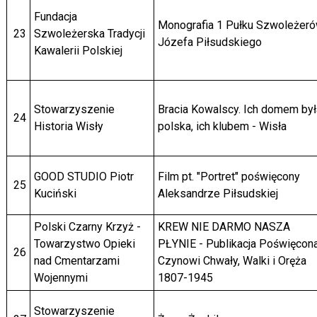
Fundacja
Monografia 1 Pułku Szwoleżer
23
Szwoleżerska Tradycji
Józefa Piłsudskiego
Kawalerii Polskiej
Stowarzyszenie
Bracia Kowalscy. Ich domem był
24
Historia Wisły
polska, ich klubem - Wisła
GOOD STUDIO Piotr
Film pt. "Portret" poświęcony
25
Kuciński
Aleksandrze Piłsudskiej
Polski Czarny Krzyż -
KREW NIE DARMO NASZA
Towarzystwo Opieki
PŁYNIE - Publikacja Poświęcon
26
nad Cmentarzami
Czynowi Chwały, Walki i Oręża
Wojennymi
1807-1945
Stowarzyszenie