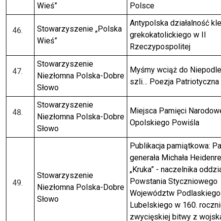
Wieś”
Polsce
Antypolska działalność kle
Stowarzyszenie „Polska
grekokatolickiego w II
Wieś”
Rzeczypospolitej
Stowarzyszenie
Myśmy wciąż do Niepodle
Niezłomna Polska-Dobre
szli… Poezja Patriotyczna
Słowo
Stowarzyszenie
Miejsca Pamięci Narodow
Niezłomna Polska-Dobre
Opolskiego Powiśla
Słowo
Publikacja pamiątkowa: P
generała Michała Heidenre
„Kruka” - naczelnika oddzi
Stowarzyszenie
Powstania Styczniowego
Niezłomna Polska-Dobre
Województw Podlaskiego 
Słowo
Lubelskiego w 160. roczn
zwycięskiej bitwy z wojsk