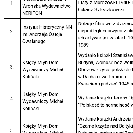
Listy z Morozowki 1940-
Wrońska Wydawnictwo
Łukasz Szleszkowski
NERITON
Notacje filmowe z działac
Instytut Historyczny NN
niepodległościowymi z ok
im. Andrzeja Ostoja
ich aktywności w latach 1
Owsianego
1989
Wydanie książki Stanisła
Księży Młyn Dom
Budyna, Wolność bez woln
Wydawniczy Michał
Obozowe życie polskich 
Koliński
w Dachau i we Freimen.
Kwiecień-grudzień 1945 r
Księży Młyn Dom
Wydanie książki Teresy O
Wydawniczy Michał
"Polskość to normalność w
Koliński
Wydanie książki Andrzeja 
Księży Młyn Dom
"Czarne krzyże nad Bałtyk