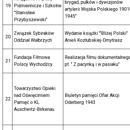
brygad, pułków i dywizjonów
19
Piśmiennicze i Szkolne
artylerii Wojska Polskiego 1901
"Stanisław
1945"
Przybyszewski"
Związek Sybiraków
Wydanie książki '"Bliżej Polski"
20
Oddział Wałbrzych
Anieli Kozłubskiej-Dmytrasz
Fundacja Filmowa
Realizacja filmu dokumentalneg
21
Polscy Wychodźcy
pt. " Z pacynką i w pasiaku"
Towarzystwo Opieki
nad Oświęcimiem
Biuletyn pamięci Ofiar Akcji
22
Pamięć o KL
Oderberg 1943
Auschwitz-Birkenau