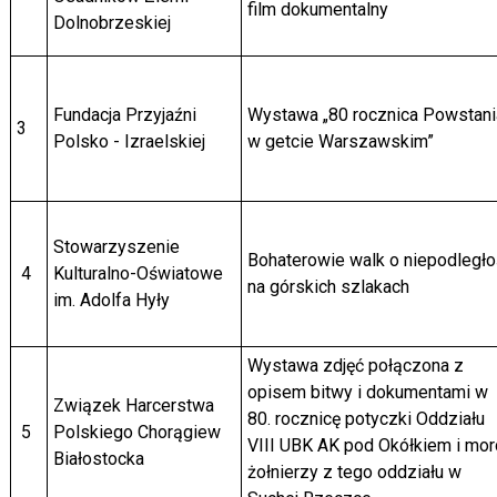
film dokumentalny
Dolnobrzeskiej
Fundacja Przyjaźni
Wystawa „80 rocznica Powstani
3
Polsko - Izraelskiej
w getcie Warszawskim”
Stowarzyszenie
Bohaterowie walk o niepodległo
4
Kulturalno-Oświatowe
na górskich szlakach
im. Adolfa Hyły
Wystawa zdjęć połączona z
opisem bitwy i dokumentami w
Związek Harcerstwa
80. rocznicę potyczki Oddziału
5
Polskiego Chorągiew
VIII UBK AK pod Okółkiem i mor
Białostocka
żołnierzy z tego oddziału w