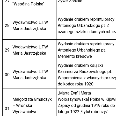
27
Żywe Żonkile
"Wspólna Polska"
Wydanie drukiem reprintu pracy
Wydawnictwo L.T.W.
28
Antoniego Urbańskiego pt. Z
Maria Jastrzębska
czarnego szlaku i tamtych rubie
Wydanie drukiem reprintu pracy
Wydawnictwo L.T.W.
29
Antoniego Urbańskiego pt.
Maria Jastrzębska
Memento kresowe
Wydanie drukiem książki
Wydawnictwo L.T.W.
Kazimierza Raszewskiego pt.
30
Maria Jastrzębska
Wspomnienia z własnych przeż
do końca roku 1920
„Marta Zyn” [Marta
Małgorzata Gmurczyk
Wołoszynowska] Polka w Kijowi
– Wrońska
Zapisy od grudnia 1919 roku do
31
Wydawnictwo
lutego 1922 /tytuł roboczy/