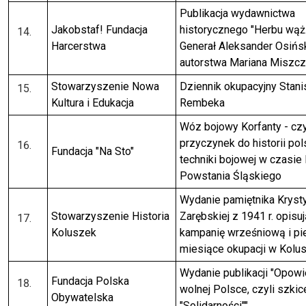
Publikacja wydawnictwa
Jakobstaf! Fundacja
historycznego "Herbu wąż
Harcerstwa
Generał Aleksander Osińsk
autorstwa Mariana Miszc
Stowarzyszenie Nowa
Dziennik okupacyjny Stani
Kultura i Edukacja
Rembeka
Wóz bojowy Korfanty - czy
przyczynek do historii pol
Fundacja "Na Sto"
techniki bojowej w czasie I
Powstania Śląskiego
Wydanie pamiętnika Kryst
Stowarzyszenie Historia
Zarębskiej z 1941 r. opisu
Koluszek
kampanię wrześniową i p
miesiące okupacji w Kolu
Wydanie publikacji "Opowi
Fundacja Polska
wolnej Polsce, czyli szkic
Obywatelska
"Solidarności""