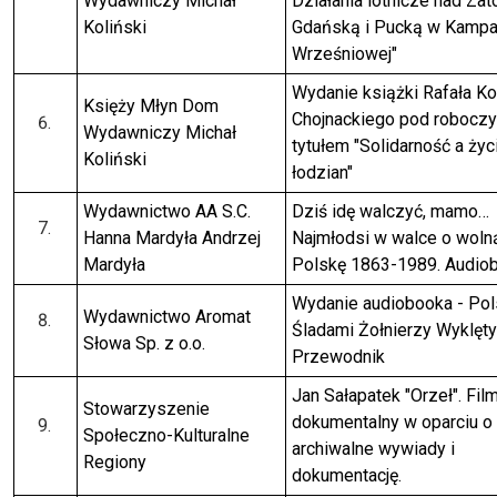
Wydawniczy Michał
Działania lotnicze nad Zat
Koliński
Gdańską i Pucką w Kampa
Wrześniowej"
Wydanie książki Rafała K
Księży Młyn Dom
Chojnackiego pod robocz
Wydawniczy Michał
tytułem "Solidarność a życ
Koliński
łodzian"
Wydawnictwo AA S.C.
Dziś idę walczyć, mamo…
Hanna Mardyła Andrzej
Najmłodsi w walce o woln
Mardyła
Polskę 1863-1989. Audio
Wydanie audiobooka - Pol
Wydawnictwo Aromat
Śladami Żołnierzy Wyklęty
Słowa Sp. z o.o.
Przewodnik
Jan Sałapatek "Orzeł". Fil
Stowarzyszenie
dokumentalny w oparciu o
Społeczno-Kulturalne
archiwalne wywiady i
Regiony
dokumentację.