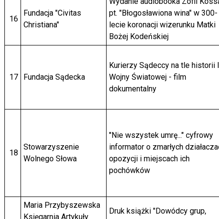
Wydanie audiobooka Zofii Koss
Fundacja "Civitas
pt. "Błogosławiona wina" w 300-
16
Christiana"
lecie koronacji wizerunku Matki
Bożej Kodeńskiej
Kurierzy Sądeccy na tle historii I
17
Fundacja Sądecka
Wojny Światowej - film
dokumentalny
"Nie wszystek umrę..." cyfrowy
Stowarzyszenie
informator o zmarłych działacza
18
Wolnego Słowa
opozycji i miejscach ich
pochówków
Maria Przybyszewska
Druk książki "Dowódcy grup,
Księgarnia Artykuły