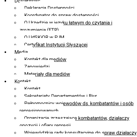
Dostępność
Deklaracja Dostępności
Koordynator do spraw dostępności
O Urzędzie w języku łatwym do czytania i
zrozumienia (ETR)
O UdSKiOR w PJM
Certyfikat Instytucji Słyszącej
Media
Kontakt dla mediów
Zapowiedzi
Materiały dla mediów
Kontakt
Kontakt
Sekretariaty Departamentów i Biur
Pełnomocnicy wojewodów ds. kombatantów i osób
represjonowanych
Organizacje zrzeszające kombatantów, działaczy
opozycji i ofiary represji
Wojewódzkie rady konsultacyjne do spraw działaczy