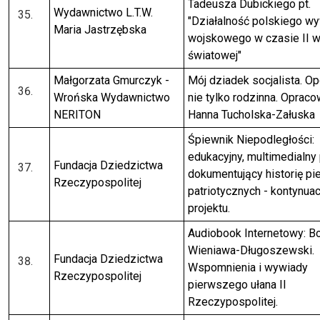
Tadeusza Dubickiego pt.
Wydawnictwo L.T.W.
"Działalność polskiego w
Maria Jastrzębska
wojskowego w czasie II w
światowej"
Małgorzata Gmurczyk -
Mój dziadek socjalista. O
Wrońska Wydawnictwo
nie tylko rodzinna. Oprac
NERITON
Hanna Tucholska-Załuska
Śpiewnik Niepodległości:
edukacyjny, multimedialny 
Fundacja Dziedzictwa
dokumentujący historię pi
Rzeczypospolitej
patriotycznych - kontynuac
projektu.
Audiobook Internetowy: B
Wieniawa-Długoszewski.
Fundacja Dziedzictwa
Wspomnienia i wywiady
Rzeczypospolitej
pierwszego ułana II
Rzeczypospolitej.