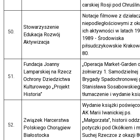
carskiej Rosji pod Chruśli
Notacje filmowe z działac
niepodległościowymi z ok
Stowarzyszenie
ich aktywności w latach 1
Edukacja Rozwój
1989 - Środowiska
Aktywizacja
piłsudczykowskie Krakowa
80.
Fundacja Joanny
„Operacja Market-Garden 
Lamparskiej na Rzecz
żołnierzy 1. Samodzielnej
Ochrony Dziedzictwa
Brygady Spadochronowej 
Kulturowego „Projekt
Stanisława Sosabowskieg
Historia”
tłumaczenie i wydanie ksi
Wydanie książki poświęcon
AK Marii Iwanickiej ps.
Związek Harcerstwa
„Małgorzata”, historii oddzi
Polskiego Chorągiew
potyczki pod Okółkiem i 
Białostocka
Suchej Rzeczce z okazji 8