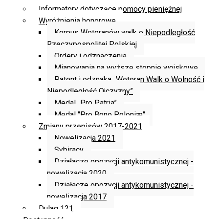
Informatory dotyczące pomocy pieniężnej
Wyróżnienia honorowe
Korpus Weteranów walk o Niepodległość
Rzeczypospolitej Polskiej
Ordery i odznaczenia
Mianowania na wyższe stopnie wojskowe
Patent i odznaka „Weteran Walk o Wolność i
Niepodległość Ojczyzny”
Medal „Pro Patria”
Medal "Pro Bono Poloniæ"
Zmiany przepisów 2017-2021
Nowelizacja 2021
Sybiracy
Działacze opozycji antykomunistycznej -
nowelizacja 2020
Działacze opozycji antykomunistycznej -
nowelizacja 2017
Dulag 121