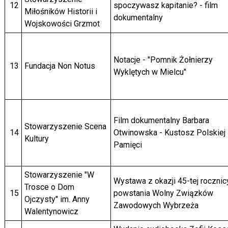
12
spoczywasz kapitanie? - film
Miłośników Historii i
dokumentalny
Wojskowości Grzmot
Notacje - "Pomnik Żołnierzy
13
Fundacja Non Notus
Wyklętych w Mielcu"
Film dokumentalny Barbara
Stowarzyszenie Scena
14
Otwinowska - Kustosz Polskiej
Kultury
Pamięci
Stowarzyszenie "W
Wystawa z okazji 45-tej rocznic
Trosce o Dom
15
powstania Wolny Związków
Ojczysty" im. Anny
Zawodowych Wybrzeża
Walentynowicz