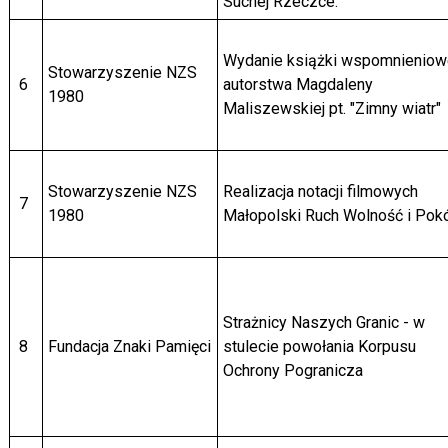
Suchej Rzeczce.
Wydanie książki wspomnieniow
Stowarzyszenie NZS
6
autorstwa Magdaleny
1980
Maliszewskiej pt. "Zimny wiatr"
Stowarzyszenie NZS
Realizacja notacji filmowych
7
1980
Małopolski Ruch Wolność i Pokó
Strażnicy Naszych Granic - w
8
Fundacja Znaki Pamięci
stulecie powołania Korpusu
Ochrony Pogranicza