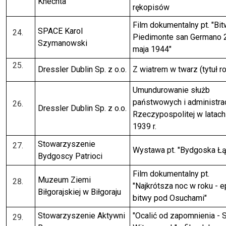
Knechta
rękopisów
Film dokumentalny pt. "Bit
SPACE Karol
Piedimonte san Germano 
Szymanowski
maja 1944"
Dressler Dublin Sp. z o.o.
Z wiatrem w twarz (tytuł r
Umundurowanie służb
państwowych i administracj
Dressler Dublin Sp. z o.o.
Rzeczypospolitej w latac
1939 r.
Stowarzyszenie
Wystawa pt. "Bydgoska Łą
Bydgoscy Patrioci
Film dokumentalny pt.
Muzeum Ziemi
"Najkrótsza noc w roku - 
Biłgorajskiej w Biłgoraju
bitwy pod Osuchami"
Stowarzyszenie Aktywni
"Ocalić od zapomnienia - S