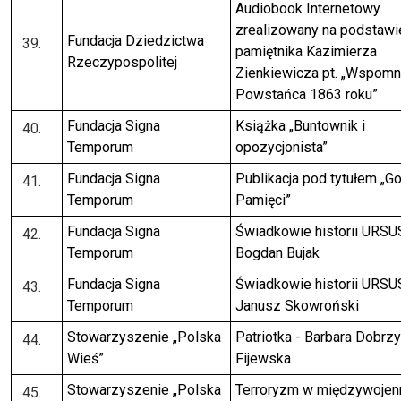
Audiobook Internetowy
zrealizowany na podstawi
Fundacja Dziedzictwa
pamiętnika Kazimierza
Rzeczypospolitej
Zienkiewicza pt. „Wspomn
Powstańca 1863 roku”
Fundacja Signa
Książka „Buntownik i
Temporum
opozycjonista”
Fundacja Signa
Publikacja pod tytułem „G
Temporum
Pamięci”
Fundacja Signa
Świadkowie historii URSUS
Temporum
Bogdan Bujak
Fundacja Signa
Świadkowie historii URSUS
Temporum
Janusz Skowroński
Stowarzyszenie „Polska
Patriotka - Barbara Dobrz
Wieś”
Fijewska
Stowarzyszenie „Polska
Terroryzm w międzywojen