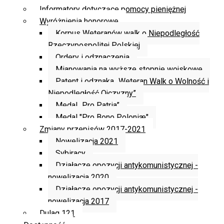
Informatory dotyczące pomocy pieniężnej
Wyróżnienia honorowe
Korpus Weteranów walk o Niepodległość
Rzeczypospolitej Polskiej
Ordery i odznaczenia
Mianowania na wyższe stopnie wojskowe
Patent i odznaka „Weteran Walk o Wolność i
Niepodległość Ojczyzny”
Medal „Pro Patria”
Medal "Pro Bono Poloniæ"
Zmiany przepisów 2017-2021
Nowelizacja 2021
Sybiracy
Działacze opozycji antykomunistycznej -
nowelizacja 2020
Działacze opozycji antykomunistycznej -
nowelizacja 2017
Dulag 121