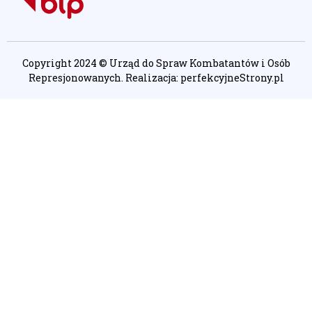
Copyright 2024 © Urząd do Spraw Kombatantów i Osób
Represjonowanych. Realizacja:
perfekcyjneStrony.pl
Ta witryna wykorzystuje pliki cookie. Są
one niezbędne do tego, aby jak
najlepiej wykorzystać zasoby strony
internetowej, na której się znajdujesz.
Żadna ze znajdujących się w nich
informacji, nie będzie służyć do
zidentyfikowania Ciebie.