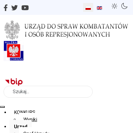
Wybierz swój język
Szukaj
KONKURS
Wyniki
Urząd