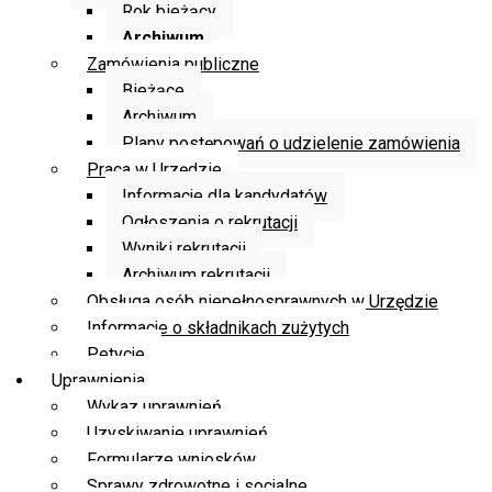
Rok bieżący
Archiwum
Zamówienia publiczne
Bieżące
Archiwum
Plany postępowań o udzielenie zamówienia
Praca w Urzędzie
Informacje dla kandydatów
Ogłoszenia o rekrutacji
Wyniki rekrutacji
Archiwum rekrutacji
Obsługa osób niepełnosprawnych w Urzędzie
Informacje o składnikach zużytych
Petycje
Uprawnienia
Wykaz uprawnień
Uzyskiwanie uprawnień
Formularze wniosków
Sprawy zdrowotne i socjalne