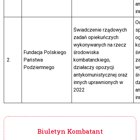
a
i
Od
Świadczenie rządowych
sp
zadań opiekuńczych
o
wykonywanych na rzecz
ko
Fundacja Polskiego
środowiska
ś
2.
Państwa
kombatanckiego,
z
Podziemnego
działaczy opozycji
w
antykomunistycznej oraz
ś
innych uprawnionych w
dz
2022
a
i
Biuletyn Kombatant