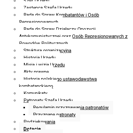
Szef Urzędu
Zastępca Szefa Urzędu
Rada do Spraw Kombatantów i Osób
Represjonowanych
Rada do Spraw Działaczy Opozycji
Antykomunistycznej oraz Osób Represjonowanych z
Powodów Politycznych
Struktura organizacyjna
Historia Urzędu
Misja i wizja Urzędu
Akty prawne
Historia polskiego ustawodawstwa
kombatanckiego
Komunikaty
Patronaty Szefa Urzędu
Regulamin przyznawania patronatów
Przyznane patronaty
Podziękowania
Dotacje