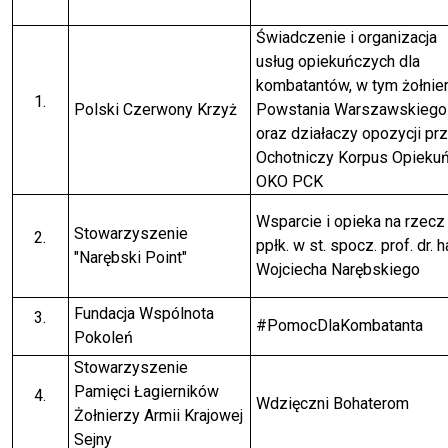
Świadczenie i organizacja
usług opiekuńczych dla
kombatantów, w tym żołnie
Polski Czerwony Krzyż
Powstania Warszawskiego
oraz działaczy opozycji pr
Ochotniczy Korpus Opieku
OKO PCK
Wsparcie i opieka na rzecz
Stowarzyszenie
ppłk. w st. spocz. prof. dr. h
"Narębski Point"
Wojciecha Narębskiego
Fundacja Wspólnota
#PomocDlaKombatanta
Pokoleń
Stowarzyszenie
Pamięci Łagierników
Wdzięczni Bohaterom
Żołnierzy Armii Krajowej
Sejny