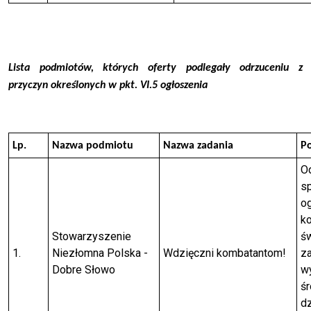
Lista podmiotów, których oferty podlegały odrzuceniu z
przyczyn określonych w pkt. VI.5 ogłoszenia
Lp.
Nazwa podmiotu
Nazwa zadania
P
Od
sp
o
ko
Stowarzyszenie
ś
1.
Niezłomna Polska -
Wdzięczni kombatantom!
z
Dobre Słowo
w
ś
dz