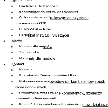
Dostępność
Deklaracja Dostępności
Koordynator do spraw dostępności
O Urzędzie w języku łatwym do czytania i
zrozumienia (ETR)
O UdSKiOR w PJM
Certyfikat Instytucji Słyszącej
Media
Kontakt dla mediów
Zapowiedzi
Materiały dla mediów
Kontakt
Kontakt
Sekretariaty Departamentów i Biur
Pełnomocnicy wojewodów ds. kombatantów i osób
represjonowanych
Organizacje zrzeszające kombatantów, działaczy
opozycji i ofiary represji
Wojewódzkie rady konsultacyjne do spraw działaczy