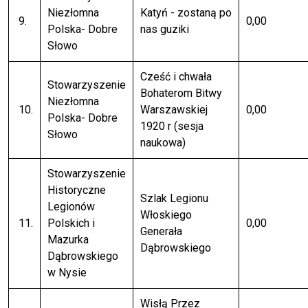
Niezłomna
Katyń - zostaną po
9.
0,00
Polska- Dobre
nas guziki
Słowo
Cześć i chwała
Stowarzyszenie
Bohaterom Bitwy
Niezłomna
10.
Warszawskiej
0,00
Polska- Dobre
1920 r (sesja
Słowo
naukowa)
Stowarzyszenie
Historyczne
Szlak Legionu
Legionów
Włoskiego
11.
Polskich i
0,00
Generała
Mazurka
Dąbrowskiego
Dąbrowskiego
w Nysie
Wisłą Przez