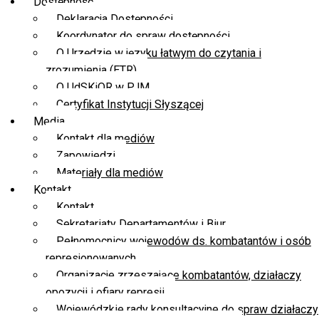
Dostępność
Deklaracja Dostępności
Koordynator do spraw dostępności
O Urzędzie w języku łatwym do czytania i
zrozumienia (ETR)
O UdSKiOR w PJM
Certyfikat Instytucji Słyszącej
Media
Kontakt dla mediów
Zapowiedzi
Materiały dla mediów
Kontakt
Kontakt
Sekretariaty Departamentów i Biur
Pełnomocnicy wojewodów ds. kombatantów i osób
represjonowanych
Organizacje zrzeszające kombatantów, działaczy
opozycji i ofiary represji
Wojewódzkie rady konsultacyjne do spraw działaczy