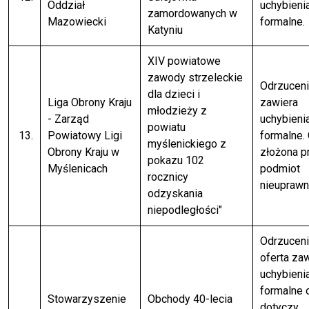
Oddział
uchybieni
zamordowanych w
Mazowiecki
formalne.
Katyniu
XIV powiatowe
zawody strzeleckie
Odrzuceni
dla dzieci i
Liga Obrony Kraju
zawiera
młodzieży z
- Zarząd
uchybieni
powiatu
13.
Powiatowy Ligi
formalne. 
myślenickiego z
Obrony Kraju w
złożona p
pokazu 102
Myślenicach
podmiot
rocznicy
nieuprawn
odzyskania
niepodległości"
Odrzuceni
oferta za
uchybieni
formalne 
Stowarzyszenie
Obchody 40-lecia
dotyczy