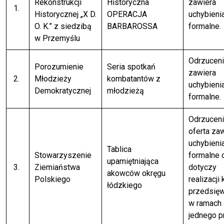
Rekonstrukcji
Historyczna
zawiera
1.
Historycznej „X D.
OPERACJA
uchybieni
O. K.” z siedzibą
BARBAROSSA
formalne.
w Przemyślu
Odrzuceni
Porozumienie
Seria spotkań
zawiera
2.
Młodzieży
kombatantów z
uchybieni
Demokratycznej
młodzieżą
formalne.
Odrzuceni
oferta za
uchybieni
Tablica
Stowarzyszenie
formalne 
upamiętniająca
3.
Ziemiaństwa
dotyczy
akowców okręgu
Polskiego
realizacji 
łódzkiego
przedsię
w ramach
jednego p