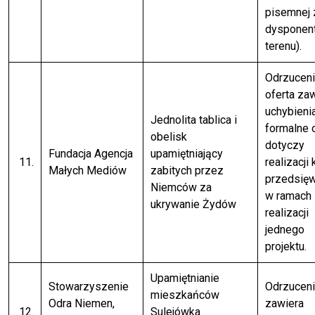
pisemnej
dysponen
terenu).
Odrzuceni
oferta za
uchybieni
Jednolita tablica i
formalne 
obelisk
dotyczy
Fundacja Agencja
upamiętniający
11.
realizacji 
Małych Mediów
zabitych przez
przedsię
Niemców za
w ramach
ukrywanie Żydów
realizacji
jednego
projektu.
Upamiętnianie
Stowarzyszenie
Odrzuceni
mieszkańców
Odra Niemen,
zawiera
12.
Sulejówka