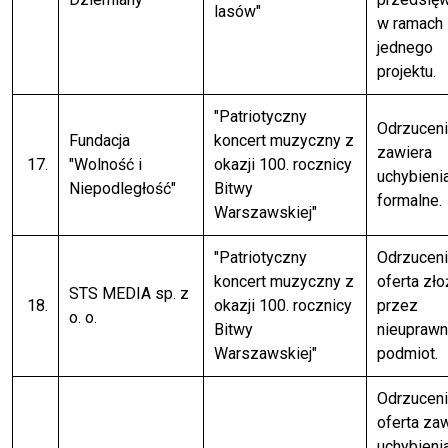
lasów"
w ramach
jednego
projektu.
"Patriotyczny
Odrzuceni
Fundacja
koncert muzyczny z
zawiera
17.
"Wolność i
okazji 100. rocznicy
uchybieni
Niepodległość"
Bitwy
formalne.
Warszawskiej"
"Patriotyczny
Odrzuceni
koncert muzyczny z
oferta zł
STS MEDIA sp. z
18.
okazji 100. rocznicy
przez
o. o.
Bitwy
nieuprawn
Warszawskiej"
podmiot.
Odrzuceni
oferta za
uchybieni