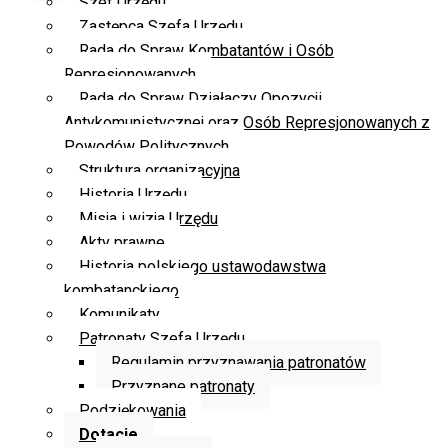
Szef Urzędu
Zastępca Szefa Urzędu
Rada do Spraw Kombatantów i Osób
Represjonowanych
Rada do Spraw Działaczy Opozycji
Antykomunistycznej oraz Osób Represjonowanych z
Powodów Politycznych
Struktura organizacyjna
Historia Urzędu
Misja i wizja Urzędu
Akty prawne
Historia polskiego ustawodawstwa
kombatanckiego
Komunikaty
Patronaty Szefa Urzędu
Regulamin przyznawania patronatów
Przyznane patronaty
Podziękowania
Dotacje