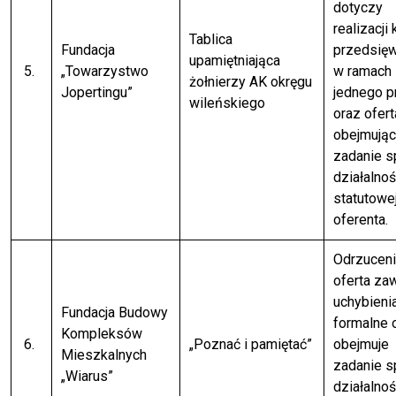
dotyczy
realizacji 
Tablica
Fundacja
przedsię
upamiętniająca
5.
„Towarzystwo
w ramach
żołnierzy AK okręgu
Jopertingu”
jednego p
wileńskiego
oraz ofert
obejmują
zadanie 
działalnoś
statutowe
oferenta.
Odrzuceni
oferta za
uchybieni
Fundacja Budowy
formalne 
Kompleksów
6.
„Poznać i pamiętać”
obejmuje
Mieszkalnych
zadanie 
„Wiarus”
działalnoś