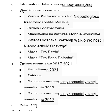
Informatory dotyczące pomocy pieniężnej
Wyróżnienia honorowe
Korpus Weteranów walk o Niepodległość
Rzeczypospolitej Polskiej
Ordery i odznaczenia
Mianowania na wyższe stopnie wojskowe
Patent i odznaka „Weteran Walk o Wolność i
Niepodległość Ojczyzny”
Medal „Pro Patria”
Medal "Pro Bono Poloniæ"
Zmiany przepisów 2017-2021
Nowelizacja 2021
Sybiracy
Działacze opozycji antykomunistycznej -
nowelizacja 2020
Działacze opozycji antykomunistycznej -
nowelizacja 2017
Dulag 121