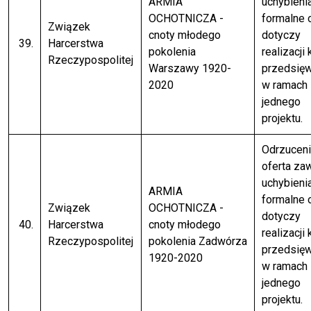
ARMIA
uchybieni
OCHOTNICZA -
formalne 
Związek
cnoty młodego
dotyczy
39.
Harcerstwa
pokolenia
realizacji 
Rzeczypospolitej
Warszawy 1920-
przedsię
2020
w ramach
jednego
projektu.
Odrzuceni
oferta za
uchybieni
ARMIA
formalne 
Związek
OCHOTNICZA -
dotyczy
40.
Harcerstwa
cnoty młodego
realizacji 
Rzeczypospolitej
pokolenia Zadwórza
przedsię
1920-2020
w ramach
jednego
projektu.