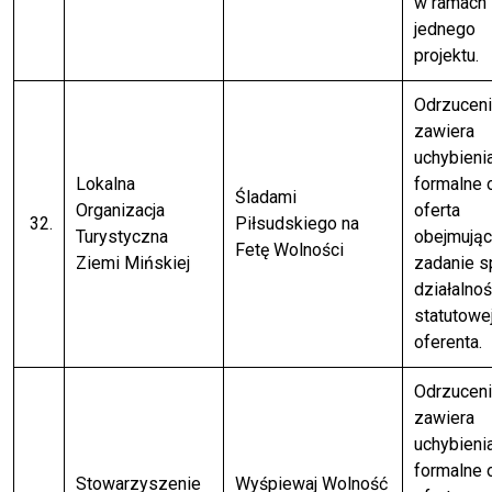
w ramach
jednego
projektu.
Odrzuceni
zawiera
uchybieni
Lokalna
formalne 
Śladami
Organizacja
oferta
32.
Piłsudskiego na
Turystyczna
obejmują
Fetę Wolności
Ziemi Mińskiej
zadanie 
działalnoś
statutowe
oferenta.
Odrzuceni
zawiera
uchybieni
formalne 
Stowarzyszenie
Wyśpiewaj Wolność