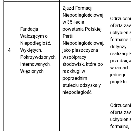
Zjazd Formacji
Niepodległościowej
Odrzuceni
w 35-lecie
oferta za
Fundacja
powstania Polskiej
uchybieni
Walczącym o
Partii
formalne 
Niepodległość,
Niepodległościowej,
dotyczy
4.
Wyklętych,
jako płaszczyzna
realizacji 
Pokrzywdzonych,
współpracy
przedsię
Internowanych,
środowisk, które po
w ramach
Więzionych
raz drugi w
jednego
poprzednim
projektu.
stuleciu odzyskały
niepodległość
Odrzuceni
oferta za
uchybieni
formalne,