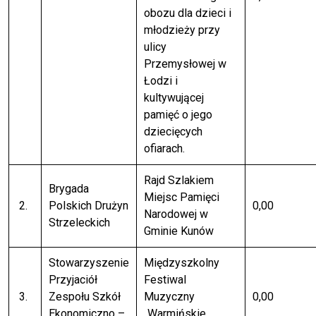
obozu dla dzieci i
młodzieży przy
ulicy
Przemysłowej w
Łodzi i
kultywującej
pamięć o jego
dziecięcych
ofiarach.
Rajd Szlakiem
Brygada
Miejsc Pamięci
2.
Polskich Drużyn
0,00
Narodowej w
Strzeleckich
Gminie Kunów
Stowarzyszenie
Międzyszkolny
Przyjaciół
Festiwal
3.
Zespołu Szkół
Muzyczny
0,00
Ekonomiczno –
„Warmińskie