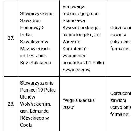
Renowacja
Stowarzyszenie
rodzinnego grobu
Szwadron
Stanisława
Honorowy 3
Kwasieborskiego,
Odrzuceni
Pułku
autora książki „Od
zawiera
27.
Szwoleżerów
Wisły do
uchybieni
Mazowieckich
Korostenia” -
formalne.
im. Płk. Jana
wspomnień
Kozietulskiego
ochotnika 201 Pułku
Szwoleżerów
Stowarzyszenie
Pamięci 19 Pułku
Odrzuceni
Ułanów
"Wigilia ułańska
zawiera
28.
Wołyńskich im.
2020"
uchybieni
gen. Edmunda
formalne.
Różyckiego w
Opolu