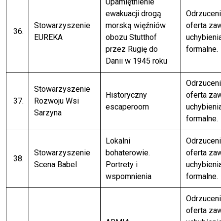
Upamiętnienie
ewakuacji drogą
Odrzuceni
Stowarzyszenie
morską więźniów
oferta za
36.
EUREKA
obozu Stutthof
uchybieni
przez Rugię do
formalne.
Danii w 1945 roku
Odrzuceni
Stowarzyszenie
Historyczny
oferta za
37.
Rozwoju Wsi
escaperoom
uchybieni
Sarzyna
formalne.
Lokalni
Odrzuceni
Stowarzyszenie
bohaterowie.
oferta za
38.
Scena Babel
Portrety i
uchybieni
wspomnienia
formalne.
Odrzuceni
oferta za