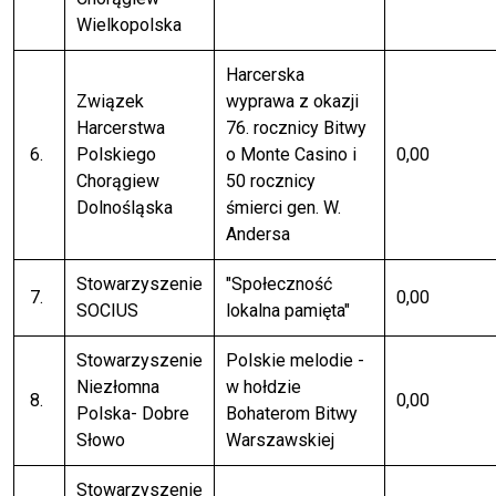
Wielkopolska
Harcerska
Związek
wyprawa z okazji
Harcerstwa
76. rocznicy Bitwy
6.
Polskiego
o Monte Casino i
0,00
Chorągiew
50 rocznicy
Dolnośląska
śmierci gen. W.
Andersa
Stowarzyszenie
"Społeczność
7.
0,00
SOCIUS
lokalna pamięta"
Stowarzyszenie
Polskie melodie -
Niezłomna
w hołdzie
8.
0,00
Polska- Dobre
Bohaterom Bitwy
Słowo
Warszawskiej
Stowarzyszenie