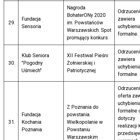
Nagroda
Odrzuceni
BohaterONy 2020
Fundacja
zawiera
29.
im. Powstańców
Sensoria
uchybieni
Warszawskich. Spot
formalne.
promujący konkurs
Odrzuceni
Klub Seniora
XII Festiwal Pieśni
zawiera
30.
"Pogodny
Żołnierskiej i
uchybieni
Uśmiech"
Patriotycznej
formalne.
Odrzuceni
oferta za
uchybieni
Z Poznania do
formalne 
Fundacja
powstania.
dotyczy
31.
Kochania
Wielkopolanie w
realizacji 
Poznania
Powstaniu
przedsię
Warszawskim