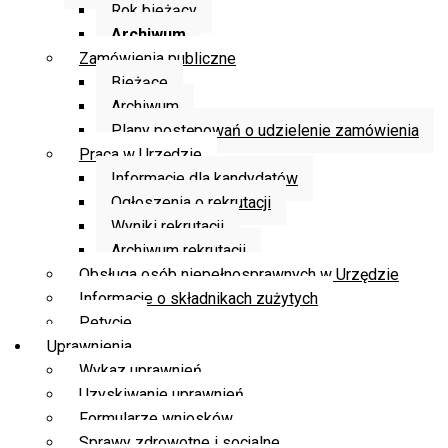
Rok bieżący
Archiwum
Zamówienia publiczne
Bieżące
Archiwum
Plany postępowań o udzielenie zamówienia
Praca w Urzędzie
Informacje dla kandydatów
Ogłoszenia o rekrutacji
Wyniki rekrutacji
Archiwum rekrutacji
Obsługa osób niepełnosprawnych w Urzędzie
Informacje o składnikach zużytych
Petycje
Uprawnienia
Wykaz uprawnień
Uzyskiwanie uprawnień
Formularze wniosków
Sprawy zdrowotne i socjalne