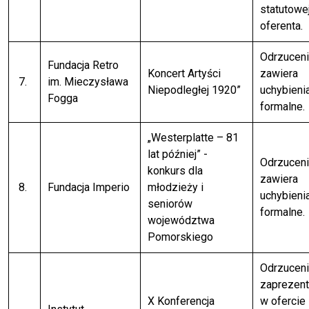
statutowe
oferenta.
Odrzuceni
Fundacja Retro
Koncert Artyści
zawiera
7.
im. Mieczysława
Niepodległej 1920”
uchybieni
Fogga
formalne.
„Westerplatte – 81
lat później” -
Odrzuceni
konkurs dla
zawiera
8.
Fundacja Imperio
młodzieży i
uchybieni
seniorów
formalne.
województwa
Pomorskiego
Odrzuceni
zaprezen
X Konferencja
w ofercie