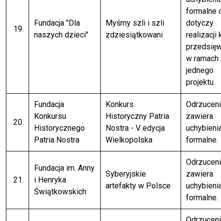
formalne 
Fundacja "Dla
Myśmy szli i szli
dotyczy
19.
naszych dzieci"
zdziesiątkowani
realizacji 
przedsię
w ramach
jednego
projektu.
Fundacja
Konkurs
Odrzuceni
Konkursu
Historyczny Patria
zawiera
20.
Historycznego
Nostra - V edycja
uchybieni
Patria Nostra
Wielkopolska
formalne.
Odrzuceni
Fundacja im. Anny
Syberyjskie
zawiera
21.
i Henryka
artefakty w Polsce
uchybieni
Świątkowskich
formalne.
Odrzuceni