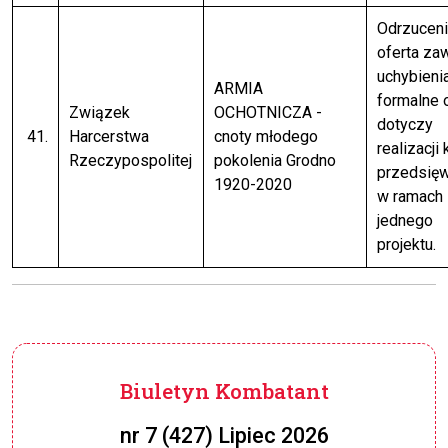
Odrzuceni
oferta za
uchybieni
ARMIA
formalne 
Związek
OCHOTNICZA -
dotyczy
41.
Harcerstwa
cnoty młodego
realizacji 
Rzeczypospolitej
pokolenia Grodno
przedsię
1920-2020
w ramach
jednego
projektu.
Biuletyn Kombatant
nr 7 (427) Lipiec 2026