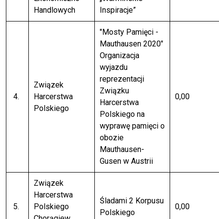
Handlowych
Inspiracje”
"Mosty Pamięci -
Mauthausen 2020"
Organizacja
wyjazdu
reprezentacji
Związek
Związku
4.
Harcerstwa
0,00
Harcerstwa
Polskiego
Polskiego na
wyprawę pamięci o
obozie
Mauthausen-
Gusen w Austrii
Związek
Harcerstwa
Śladami 2 Korpusu
5.
Polskiego
0,00
Polskiego
Chorągiew