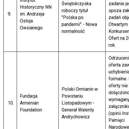
Instytut
Świętokrzyska
zadanie je
Historyczny NN
roboczy tytuł
spoza za
9.
im. Andrzeja
"Polska po
zadań obj
Ostoja
pandemii" - Nowa
Otwartym
Owsianego
normalność
Konkurse
Ofert na 
rok.
Odrzuceni
oferta za
uchybieni
formalne.
oferty nie
Polski Ormianin w
dołączon
Fundacja
Powstaniu
wymagan
10.
Armenian
Listopadowym -
załączni
Foundation
Generał Walenty
(opinii Ins
Andrychowicz
Pamięci
Narodowej