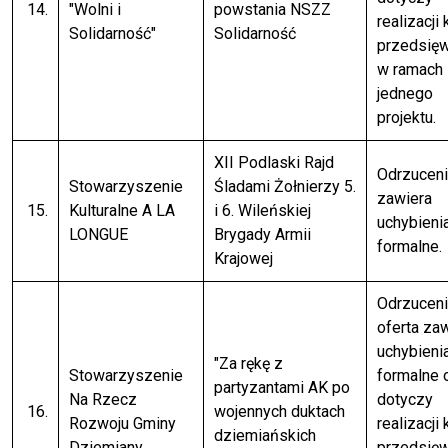
14.
"Wolni i
powstania NSZZ
realizacji 
Solidarność"
Solidarność
przedsię
w ramach
jednego
projektu.
XII Podlaski Rajd
Odrzuceni
Stowarzyszenie
Śladami Żołnierzy 5.
zawiera
15.
Kulturalne A LA
i 6. Wileńskiej
uchybieni
LONGUE
Brygady Armii
formalne.
Krajowej
Odrzuceni
oferta za
uchybieni
"Za rękę z
Stowarzyszenie
formalne 
partyzantami AK po
Na Rzecz
dotyczy
16.
wojennych duktach
Rozwoju Gminy
realizacji 
dziemiańskich
Dziemiany
przedsię