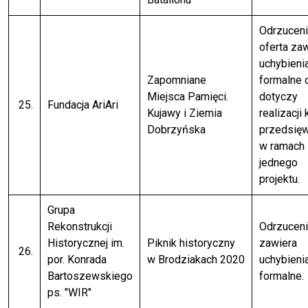
Odrzuceni
oferta za
uchybieni
Zapomniane
formalne 
Miejsca Pamięci.
dotyczy
25.
Fundacja AriAri
Kujawy i Ziemia
realizacji 
Dobrzyńska
przedsię
w ramach
jednego
projektu.
Grupa
Rekonstrukcji
Odrzuceni
Historycznej im.
Piknik historyczny
zawiera
26.
por. Konrada
w Brodziakach 2020
uchybieni
Bartoszewskiego
formalne.
ps. "WIR"