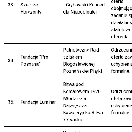
oferta
33.
Szersze
- Grybowski Koncert
obejmują
Horyzonty
dla Niepodległej
zadanie 
działalnoś
statutowe
oferenta.
Patriotyczny Rajd
Odrzuceni
Fundacja "Pro
szlakiem
oferta za
34.
Posnania"
Błogosławionej
uchybieni
Poznańskiej Piątki
formalne.
Bitwa pod
Komarowem 1920.
Odrzuceni
Młodzież a
ofeta zaw
35.
Fundacja Luminar
Największa
uchybieni
Kawaleryjska Bitwa
formalne.
XX wieku