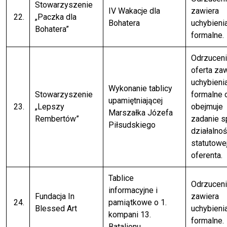
Stowarzyszenie
IV Wakacje dla
zawiera
22.
„Paczka dla
Bohatera
uchybieni
Bohatera”
formalne.
Odrzuceni
oferta za
uchybieni
Wykonanie tablicy
Stowarzyszenie
formalne 
upamiętniającej
23.
„Lepszy
obejmuje
Marszałka Józefa
Rembertów”
zadanie 
Piłsudskiego
działalnoś
statutowe
oferenta.
Tablice
Odrzuceni
informacyjne i
Fundacja In
zawiera
24.
pamiątkowe o 1.
Blessed Art
uchybieni
kompani 13.
formalne.
Batalionu