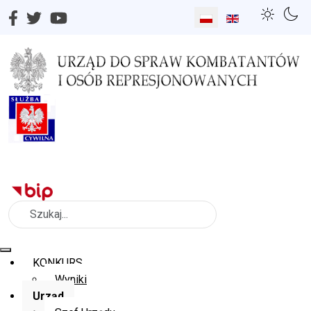
Wybierz swój język
Szukaj
KONKURS
Wyniki
Urząd