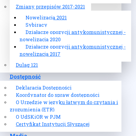
Zmiany przepisów 2017-2021
Nowelizacja 2021
Sybiracy
Działacze opozycji antykomunistycznej -
nowelizacja 2020
Działacze opozycji antykomunistycznej -
nowelizacja 2017
Dulag 121
Dostępność
Deklaracja Dostępności
Koordynator do spraw dostępności
O Urzędzie w języku łatwym do czytania i
zrozumienia (ETR)
O UdSKiOR w PJM
Certyfikat Instytucji Słyszącej