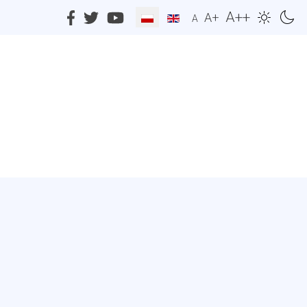
A++
A+
A