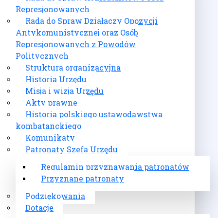
Represjonowanych
Rada do Spraw Działaczy Opozycji
Antykomunistycznej oraz Osób
Represjonowanych z Powodów
Politycznych
Struktura organizacyjna
Historia Urzędu
Misja i wizja Urzędu
Akty prawne
Historia polskiego ustawodawstwa
kombatanckiego
Komunikaty
Patronaty Szefa Urzędu
Regulamin przyznawania patronatów
Przyznane patronaty
Podziękowania
Dotacje