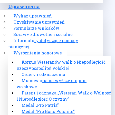
Uprawnienia
Wykaz uprawnień
Uzyskiwanie uprawnień
Formularze wniosków
Sprawy zdrowotne i socjalne
Informatory dotyczące pomocy
pieniężnej
Wyróżnienia honorowe
Korpus Weteranów walk o Niepodległość
Rzeczypospolitej Polskiej
Ordery i odznaczenia
Mianowania na wyższe stopnie
wojskowe
Patent i odznaka „Weteran Walk o Wolność
i Niepodległość Ojczyzny”
Medal „Pro Patria”
Medal "Pro Bono Poloniæ"