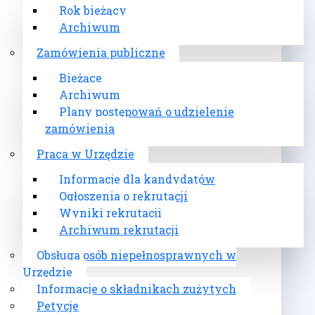
Rok bieżący
Archiwum
Zamówienia publiczne
Bieżące
Archiwum
Plany postępowań o udzielenie
zamówienia
Praca w Urzędzie
Informacje dla kandydatów
Ogłoszenia o rekrutacji
Wyniki rekrutacji
Archiwum rekrutacji
Obsługa osób niepełnosprawnych w
Urzędzie
Informacje o składnikach zużytych
Petycje