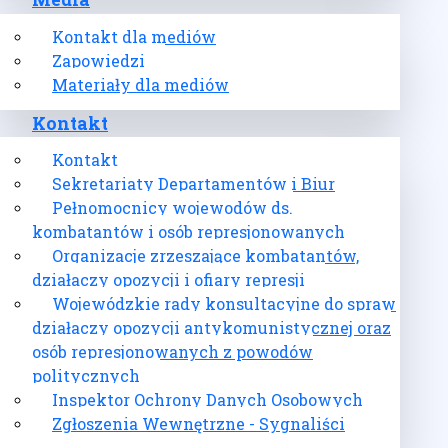
Media
Kontakt dla mediów
Zapowiedzi
Materiały dla mediów
Kontakt
Kontakt
Sekretariaty Departamentów i Biur
Pełnomocnicy wojewodów ds.
kombatantów i osób represjonowanych
Organizacje zrzeszające kombatantów,
działaczy opozycji i ofiary represji
Wojewódzkie rady konsultacyjne do spraw
działaczy opozycji antykomunistycznej oraz
osób represjonowanych z powodów
politycznych
Inspektor Ochrony Danych Osobowych
Zgłoszenia Wewnętrzne - Sygnaliści