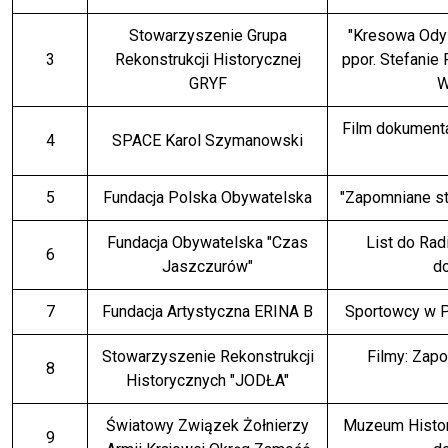
Stowarzyszenie Grupa
"Kresowa Odys
3
Rekonstrukcji Historycznej
ppor. Stefanie
GRYF
W
Film dokumenta
4
SPACE Karol Szymanowski
5
Fundacja Polska Obywatelska
"Zapomniane str
Fundacja Obywatelska "Czas
List do Rad
6
Jaszczurów"
d
7
Fundacja Artystyczna ERINA B
Sportowcy w 
Stowarzyszenie Rekonstrukcji
Filmy: Zapo
8
Historycznych "JODŁA"
Światowy Związek Żołnierzy
Muzeum Histor
9