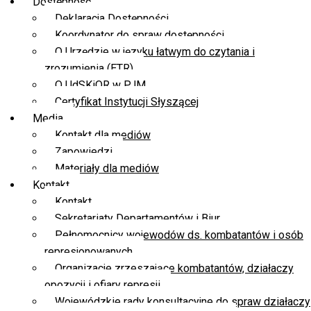
Dostępność
Deklaracja Dostępności
Koordynator do spraw dostępności
O Urzędzie w języku łatwym do czytania i
zrozumienia (ETR)
O UdSKiOR w PJM
Certyfikat Instytucji Słyszącej
Media
Kontakt dla mediów
Zapowiedzi
Materiały dla mediów
Kontakt
Kontakt
Sekretariaty Departamentów i Biur
Pełnomocnicy wojewodów ds. kombatantów i osób
represjonowanych
Organizacje zrzeszające kombatantów, działaczy
opozycji i ofiary represji
Wojewódzkie rady konsultacyjne do spraw działaczy