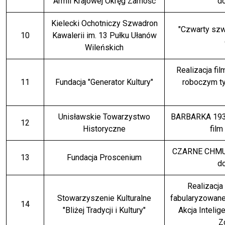
Armii Krajowej Okręg Zamość
d
Kielecki Ochotniczy Szwadron
"Czwarty szw
10
Kawalerii im. 13 Pułku Ułanów
Wileńskich
Realizacja fi
11
Fundacja "Generator Kultury"
roboczym ty
Unisławskie Towarzystwo
BARBARKA 1939
12
Historyczne
film
CZARNE CHMU
13
Fundacja Proscenium
d
Realizacja
Stowarzyszenie Kulturalne
fabularyzowane
14
"Bliżej Tradycji i Kultury"
Akcja Intelig
Z