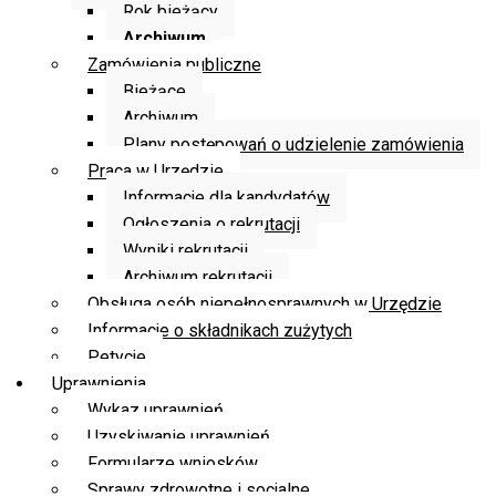
Rok bieżący
Archiwum
Zamówienia publiczne
Bieżące
Archiwum
Plany postępowań o udzielenie zamówienia
Praca w Urzędzie
Informacje dla kandydatów
Ogłoszenia o rekrutacji
Wyniki rekrutacji
Archiwum rekrutacji
Obsługa osób niepełnosprawnych w Urzędzie
Informacje o składnikach zużytych
Petycje
Uprawnienia
Wykaz uprawnień
Uzyskiwanie uprawnień
Formularze wniosków
Sprawy zdrowotne i socjalne