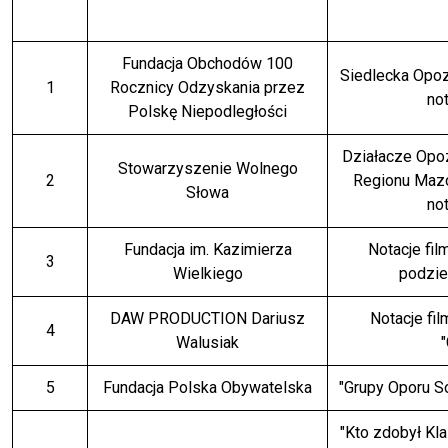
Fundacja Obchodów 100
Siedlecka Opoz
1
Rocznicy Odzyskania przez
no
Polskę Niepodległości
Działacze Opoz
Stowarzyszenie Wolnego
2
Regionu Mazo
Słowa
no
Fundacja im. Kazimierza
Notacje fi
3
Wielkiego
podzi
DAW PRODUCTION Dariusz
Notacje fi
4
Walusiak
"
5
Fundacja Polska Obywatelska
"Grupy Oporu So
"Kto zdobył Kl