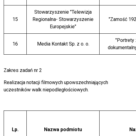
Stowarzyszenie "Telewizja
15
Regionalna- Stowarzyszenie
"Zamość 1920
Europejskie"
"Portrety 
16
Media Kontakt Sp. z o. o.
dokumentalny
Zakres zadań nr 2
Realizacja notacji filmowych upowszechniających
uczestników walk niepodległościowych.
Lp.
Nazwa podmiotu
Na