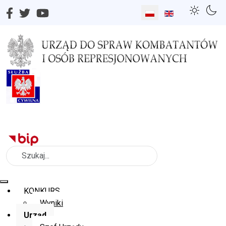
Wybierz swój język
Szukaj
KONKURS
Wyniki
Urząd