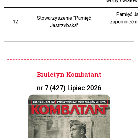
wojny światow
Pamięć Ja
Stowarzyszenie "Pamięć
12
zapomnieć ni
Jastrzębska"
Biuletyn Kombatant
nr 7 (427) Lipiec 2026