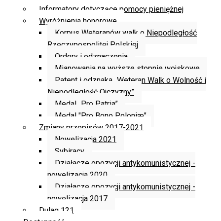
Informatory dotyczące pomocy pieniężnej
Wyróżnienia honorowe
Korpus Weteranów walk o Niepodległość
Rzeczypospolitej Polskiej
Ordery i odznaczenia
Mianowania na wyższe stopnie wojskowe
Patent i odznaka „Weteran Walk o Wolność i
Niepodległość Ojczyzny”
Medal „Pro Patria”
Medal "Pro Bono Poloniæ"
Zmiany przepisów 2017-2021
Nowelizacja 2021
Sybiracy
Działacze opozycji antykomunistycznej -
nowelizacja 2020
Działacze opozycji antykomunistycznej -
nowelizacja 2017
Dulag 121