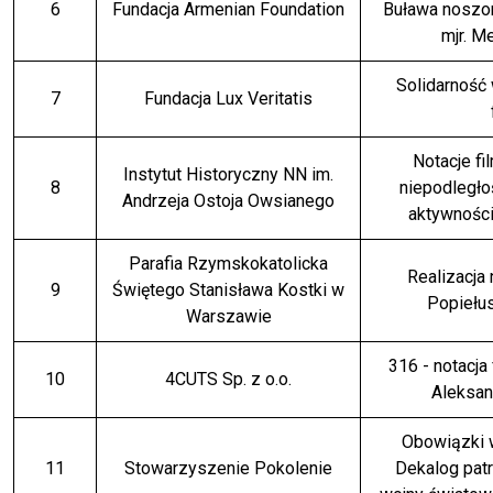
6
Fundacja Armenian Foundation
Buława noszon
mjr. M
Solidarność 
7
Fundacja Lux Veritatis
Notacje f
Instytut Historyczny NN im.
8
niepodległo
Andrzeja Ostoja Owsianego
aktywności
Parafia Rzymskokatolicka
Realizacja 
9
Świętego Stanisława Kostki w
Popiełus
Warszawie
316 - notacja
10
4CUTS Sp. z o.o.
Aleksan
Obowiązki w
11
Stowarzyszenie Pokolenie
Dekalog patr