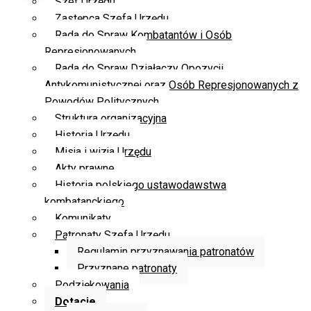
Szef Urzędu
Zastępca Szefa Urzędu
Rada do Spraw Kombatantów i Osób
Represjonowanych
Rada do Spraw Działaczy Opozycji
Antykomunistycznej oraz Osób Represjonowanych z
Powodów Politycznych
Struktura organizacyjna
Historia Urzędu
Misja i wizja Urzędu
Akty prawne
Historia polskiego ustawodawstwa
kombatanckiego
Komunikaty
Patronaty Szefa Urzędu
Regulamin przyznawania patronatów
Przyznane patronaty
Podziękowania
Dotacje