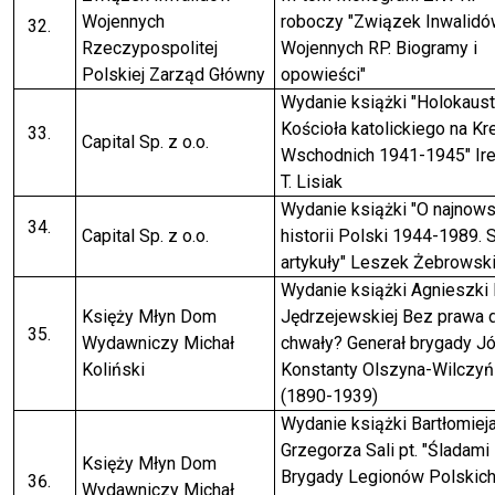
Wojennych
roboczy "Związek Inwalidó
Rzeczypospolitej
Wojennych RP. Biogramy i
Polskiej Zarząd Główny
opowieści"
Wydanie książki "Holokaust
Kościoła katolickiego na Kr
Capital Sp. z o.o.
Wschodnich 1941-1945" Ir
T. Lisiak
Wydanie książki "O najnows
Capital Sp. z o.o.
historii Polski 1944-1989. S
artykuły" Leszek Żebrowsk
Wydanie książki Agnieszki
Księży Młyn Dom
Jędrzejewskiej Bez prawa 
Wydawniczy Michał
chwały? Generał brygady J
Koliński
Konstanty Olszyna-Wilczyń
(1890-1939)
Wydanie książki Bartłomiej
Grzegorza Sali pt. "Śladami 
Księży Młyn Dom
Brygady Legionów Polskich
Wydawniczy Michał