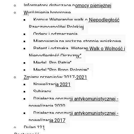
Informatory dotyczące pomocy pieniężnej
Wyróżnienia honorowe
Korpus Weteranów walk o Niepodległość
Rzeczypospolitej Polskiej
Ordery i odznaczenia
Mianowania na wyższe stopnie wojskowe
Patent i odznaka „Weteran Walk o Wolność i
Niepodległość Ojczyzny”
Medal „Pro Patria”
Medal "Pro Bono Poloniæ"
Zmiany przepisów 2017-2021
Nowelizacja 2021
Sybiracy
Działacze opozycji antykomunistycznej -
nowelizacja 2020
Działacze opozycji antykomunistycznej -
nowelizacja 2017
Dulag 121