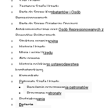
Szef Urzędu
Zastępca Szefa Urzędu
Rada do Spraw Kombatantów i Osób
Represjonowanych
Rada do Spraw Działaczy Opozycji
Antykomunistycznej oraz Osób Represjonowanych z
Powodów Politycznych
Struktura organizacyjna
Historia Urzędu
Misja i wizja Urzędu
Akty prawne
Historia polskiego ustawodawstwa
kombatanckiego
Komunikaty
Patronaty Szefa Urzędu
Regulamin przyznawania patronatów
Przyznane patronaty
Podziękowania
Dotacje