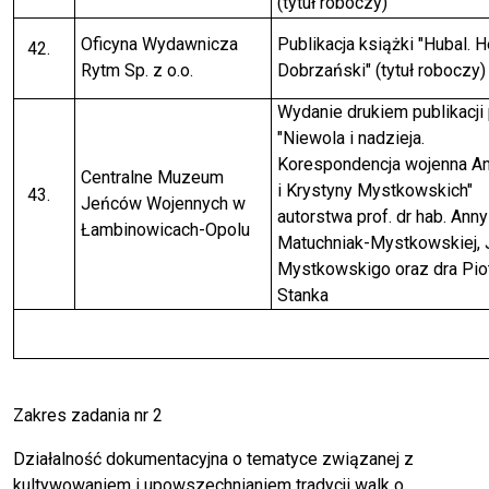
(tytuł roboczy)
Oficyna Wydawnicza
Publikacja książki "Hubal. 
Rytm Sp. z o.o.
Dobrzański" (tytuł roboczy)
Wydanie drukiem publikacji 
"Niewola i nadzieja.
Korespondencja wojenna An
Centralne Muzeum
i Krystyny Mystkowskich"
Jeńców Wojennych w
autorstwa prof. dr hab. Anny
Łambinowicach-Opolu
Matuchniak-Mystkowskiej, 
Mystkowskigo oraz dra Pio
Stanka
Zakres zadania nr 2
Działalność dokumentacyjna o tematyce związanej z
kultywowaniem i upowszechnianiem tradycji walk o