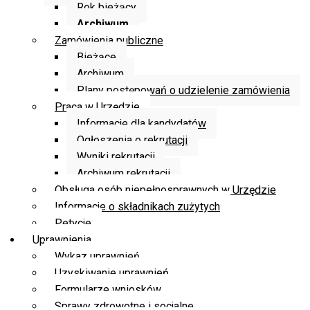
Rok bieżący
Archiwum
Zamówienia publiczne
Bieżące
Archiwum
Plany postępowań o udzielenie zamówienia
Praca w Urzędzie
Informacje dla kandydatów
Ogłoszenia o rekrutacji
Wyniki rekrutacji
Archiwum rekrutacji
Obsługa osób niepełnosprawnych w Urzędzie
Informacje o składnikach zużytych
Petycje
Uprawnienia
Wykaz uprawnień
Uzyskiwanie uprawnień
Formularze wniosków
Sprawy zdrowotne i socjalne