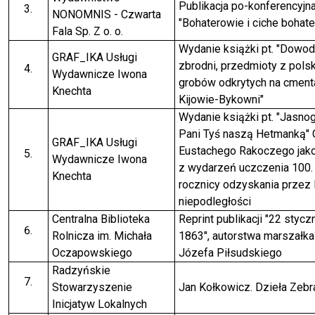
Publikacja po-konferencyjn
NONOMNIS - Czwarta
"Bohaterowie i ciche bohate
Fala Sp. Z o. o.
Wydanie książki pt. "Dowo
GRAF_IKA Usługi
zbrodni, przedmioty z pols
Wydawnicze Iwona
grobów odkrytych na cment
Knechta
Kijowie-Bykowni"
Wydanie książki pt. "Jasno
Pani Tyś naszą Hetmanką" 
GRAF_IKA Usługi
Eustachego Rakoczego jako
Wydawnicze Iwona
z wydarzeń uczczenia 100.
Knechta
rocznicy odzyskania przez
niepodległości
Centralna Biblioteka
Reprint publikacji "22 stycz
Rolnicza im. Michała
1863", autorstwa marszałka
Oczapowskiego
Józefa Piłsudskiego
Radzyńskie
Stowarzyszenie
Jan Kołkowicz. Dzieła Zebr
Inicjatyw Lokalnych