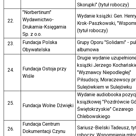
Skorupki" (tytuł roboczy)
"Norbertinum"
Wydanie książki: Gen. Henr
Wydawnictwo-
Krok-Paszkowski, "Wspomn
Drukarnia-Księgarnia
(tytuł roboczy)
Sp. z o.o.
Fundacja Polska
Grupy Oporu "Solidarni" - pu
Obywatelska
albumowa
Drugie wydanie uzupełnion
książki Jerzego Kochański
Fundacja Ostoja przy
"Wyznawcy Niepodległej"
Wiśle
Piłsudscy, Moraczewscy p
Sulejówkiem w Sulejówku
Wydanie audiobooka pozycj
książkowej "Pozdrówcie Gó
Fundacja Wolne Dźwięki
Świętokrzyskie" Cezarego
Chlebowskiego
Fundacja Centrum
Sariusz-Bielski Tadeusz, tyt
Dokumentacji Czynu
roboczy: Wspomnienia mło