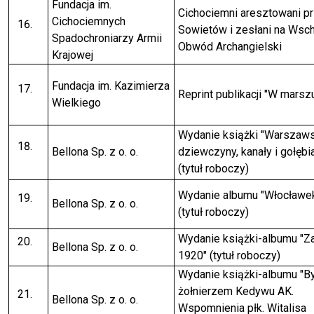
Fundacja im.
Cichociemni aresztowani p
Cichociemnych
Sowietów i zesłani na Wsch
Spadochroniarzy Armii
Obwód Archangielski
Krajowej
Fundacja im. Kazimierza
Reprint publikacji "W marszu
Wielkiego
Wydanie książki "Warszaw
Bellona Sp. z o. o.
dziewczyny, kanały i gołębi
(tytuł roboczy)
Wydanie albumu "Włocławe
Bellona Sp. z o. o.
(tytuł roboczy)
Wydanie książki-albumu "
Bellona Sp. z o. o.
1920" (tytuł roboczy)
Wydanie książki-albumu "B
żołnierzem Kedywu AK.
Bellona Sp. z o. o.
Wspomnienia płk. Witalisa