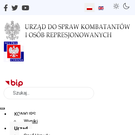
Wybierz swój język
Szukaj
KONKURS
Wyniki
Urząd