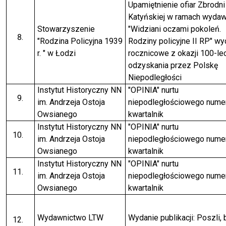
Upamiętnienie ofiar Zbrodni
Katyńskiej w ramach wyda
Stowarzyszenie
"Widziani oczami pokoleń.
"Rodzina Policyjna 1939
Rodziny policyjne II RP" wy
r. " w Łodzi
rocznicowe z okazji 100-le
odzyskania przez Polskę
Niepodległości
Instytut Historyczny NN
"OPINIA" nurtu
im. Andrzeja Ostoja
niepodległościowego nume
Owsianego
kwartalnik
Instytut Historyczny NN
"OPINIA" nurtu
im. Andrzeja Ostoja
niepodległościowego nume
Owsianego
kwartalnik
Instytut Historyczny NN
"OPINIA" nurtu
im. Andrzeja Ostoja
niepodległościowego nume
Owsianego
kwartalnik
Wydawnictwo LTW
Wydanie publikacji: Poszli, 