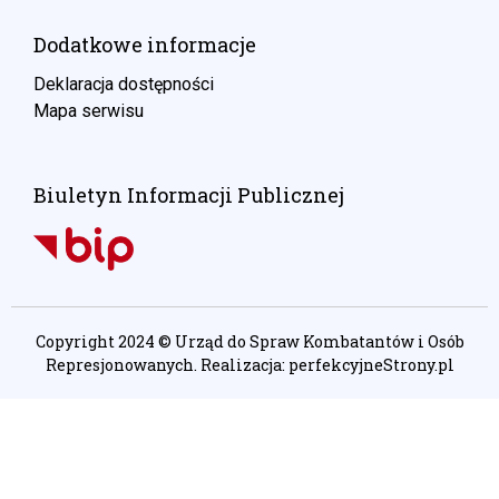
Dodatkowe informacje
Deklaracja dostępności
Mapa serwisu
Biuletyn Informacji Publicznej
Copyright 2024 © Urząd do Spraw Kombatantów i Osób
Represjonowanych. Realizacja:
perfekcyjneStrony.pl
Ta witryna wykorzystuje pliki cookie. Są
one niezbędne do tego, aby jak
najlepiej wykorzystać zasoby strony
internetowej, na której się znajdujesz.