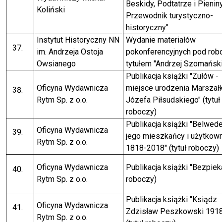
Beskidy, Podtatrze i Pieniny
Koliński
Przewodnik turystyczno-
historyczny"
Instytut Historyczny NN
Wydanie materiałów
im. Andrzeja Ostoja
pokonferencyjnych pod ro
Owsianego
tytułem "Andrzej Szomański
Publikacja książki "Zułów -
Oficyna Wydawnicza
miejsce urodzenia Marszał
Rytm Sp. z o.o.
Józefa Piłsudskiego" (tytuł
roboczy)
Publikacja książki "Belwede
Oficyna Wydawnicza
jego mieszkańcy i użytkow
Rytm Sp. z o.o.
1818-2018" (tytuł roboczy)
Oficyna Wydawnicza
Publikacja książki "Bezpieka
Rytm Sp. z o.o.
roboczy)
Publikacja książki "Ksiądz
Oficyna Wydawnicza
Zdzisław Peszkowski 191
Rytm Sp. z o.o.