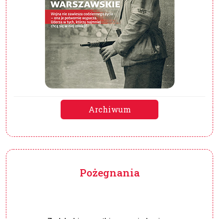
Archiwum
Pożegnania