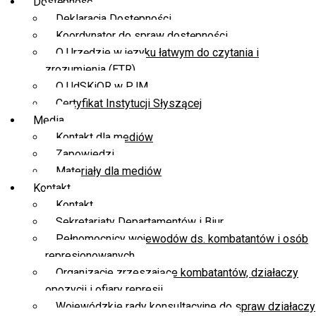
Dostępność
Deklaracja Dostępności
Koordynator do spraw dostępności
O Urzędzie w języku łatwym do czytania i
zrozumienia (ETR)
O UdSKiOR w PJM
Certyfikat Instytucji Słyszącej
Media
Kontakt dla mediów
Zapowiedzi
Materiały dla mediów
Kontakt
Kontakt
Sekretariaty Departamentów i Biur
Pełnomocnicy wojewodów ds. kombatantów i osób
represjonowanych
Organizacje zrzeszające kombatantów, działaczy
opozycji i ofiary represji
Wojewódzkie rady konsultacyjne do spraw działaczy