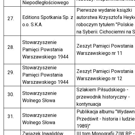
Niepodległościowego
Pierwsze wydanie książki
Editions Spotkania Sp. z
autorstwa Krzysztofa Heyk
o.o. S.K.A.
roboczym tytułem "Polskie 
na Syberii. Cichociemni na S
Stowarzyszenie
Zeszyt Pamięci Powstania
Pamięci Powstania
Warszawskiego nr 11
Warszawskiego 1944
Stowarzyszenie
Zeszyt Pamięci Powstania
Pamięci Powstania
Warszawskiego nr 12
Warszawskiego 1944
Szlakiem Piłsudskiego -
Stowarzyszenie
przewodnik historyczny -
Wolnego Słowa
kontynuacja
Publikacja albumu "Wydawn
Stowarzyszenie
Przedświt - historia i ludzi
Wolnego Słowa
1989)"
Związek Inwalidów
III tom Monografii ZIW RP - 