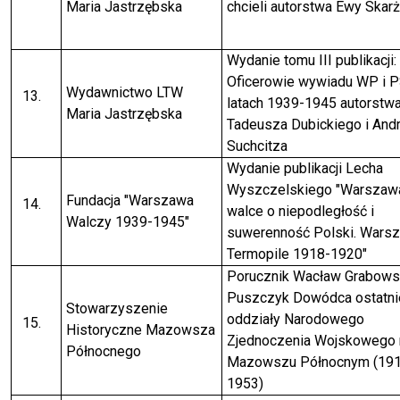
Maria Jastrzębska
chcieli autorstwa Ewy Skarż
Wydanie tomu III publikacji:
Oficerowie wywiadu WP i 
Wydawnictwo LTW
latach 1939-1945 autorstw
Maria Jastrzębska
Tadeusza Dubickiego i Andr
Suchcitza
Wydanie publikacji Lecha
Wyszczelskiego "Warszaw
Fundacja "Warszawa
walce o niepodległość i
Walczy 1939-1945"
suwerenność Polski. Wars
Termopile 1918-1920"
Porucznik Wacław Grabowsk
Puszczyk Dowódca ostatn
Stowarzyszenie
oddziały Narodowego
Historyczne Mazowsza
Zjednoczenia Wojskowego 
Północnego
Mazowszu Północnym (191
1953)