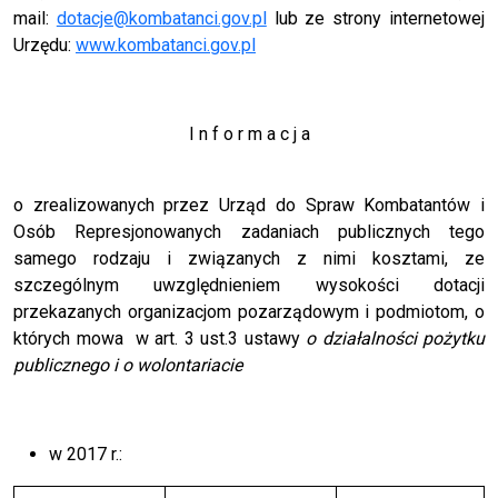
mail:
dotacje@kombatanci.gov.pl
lub ze strony internetowej
Urzędu:
www.kombatanci.gov.pl
I n f o r m a c j a
o zrealizowanych przez Urząd do Spraw Kombatantów i
Osób Represjonowanych zadaniach publicznych tego
samego rodzaju i związanych z nimi kosztami, ze
szczególnym uwzględnieniem wysokości dotacji
przekazanych organizacjom pozarządowym i podmiotom, o
których mowa w art. 3 ust.3 ustawy
o działalności pożytku
publicznego i o wolontariacie
w 2017 r.: