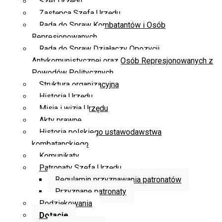
Szef Urzędu
Zastępca Szefa Urzędu
Rada do Spraw Kombatantów i Osób
Represjonowanych
Rada do Spraw Działaczy Opozycji
Antykomunistycznej oraz Osób Represjonowanych z
Powodów Politycznych
Struktura organizacyjna
Historia Urzędu
Misja i wizja Urzędu
Akty prawne
Historia polskiego ustawodawstwa
kombatanckiego
Komunikaty
Patronaty Szefa Urzędu
Regulamin przyznawania patronatów
Przyznane patronaty
Podziękowania
Dotacje