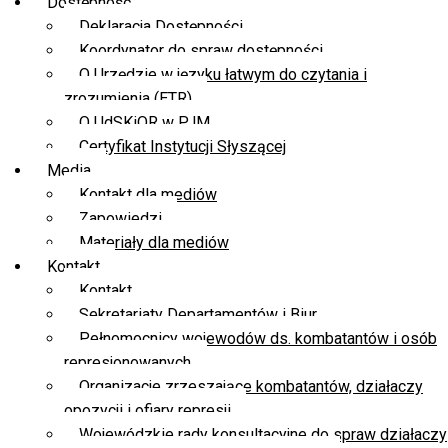
Dostępność
Deklaracja Dostępności
Koordynator do spraw dostępności
O Urzędzie w języku łatwym do czytania i
zrozumienia (ETR)
O UdSKiOR w PJM
Certyfikat Instytucji Słyszącej
Media
Kontakt dla mediów
Zapowiedzi
Materiały dla mediów
Kontakt
Kontakt
Sekretariaty Departamentów i Biur
Pełnomocnicy wojewodów ds. kombatantów i osób
represjonowanych
Organizacje zrzeszające kombatantów, działaczy
opozycji i ofiary represji
Wojewódzkie rady konsultacyjne do spraw działaczy