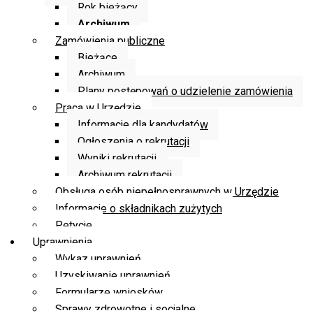
Rok bieżący
Archiwum
Zamówienia publiczne
Bieżące
Archiwum
Plany postępowań o udzielenie zamówienia
Praca w Urzędzie
Informacje dla kandydatów
Ogłoszenia o rekrutacji
Wyniki rekrutacji
Archiwum rekrutacji
Obsługa osób niepełnosprawnych w Urzędzie
Informacje o składnikach zużytych
Petycje
Uprawnienia
Wykaz uprawnień
Uzyskiwanie uprawnień
Formularze wniosków
Sprawy zdrowotne i socjalne