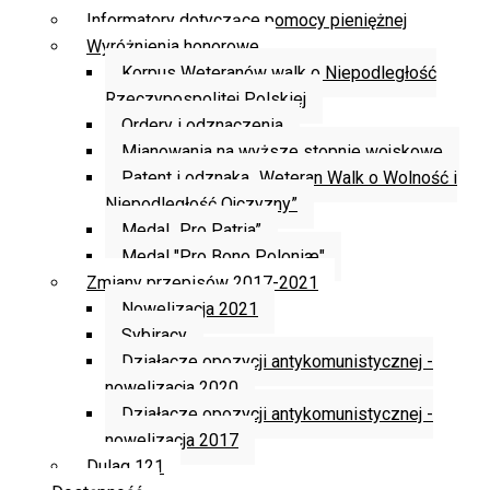
Informatory dotyczące pomocy pieniężnej
Wyróżnienia honorowe
Korpus Weteranów walk o Niepodległość
Rzeczypospolitej Polskiej
Ordery i odznaczenia
Mianowania na wyższe stopnie wojskowe
Patent i odznaka „Weteran Walk o Wolność i
Niepodległość Ojczyzny”
Medal „Pro Patria”
Medal "Pro Bono Poloniæ"
Zmiany przepisów 2017-2021
Nowelizacja 2021
Sybiracy
Działacze opozycji antykomunistycznej -
nowelizacja 2020
Działacze opozycji antykomunistycznej -
nowelizacja 2017
Dulag 121