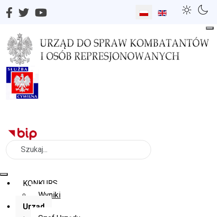
Wybierz swój język
Szukaj
KONKURS
Wyniki
Urząd