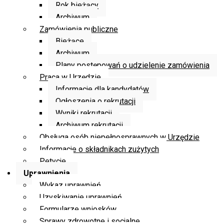
Rok bieżący
Archiwum
Zamówienia publiczne
Bieżące
Archiwum
Plany postępowań o udzielenie zamówienia
Praca w Urzędzie
Informacje dla kandydatów
Ogłoszenia o rekrutacji
Wyniki rekrutacji
Archiwum rekrutacji
Obsługa osób niepełnosprawnych w Urzędzie
Informacje o składnikach zużytych
Petycje
Uprawnienia
Wykaz uprawnień
Uzyskiwanie uprawnień
Formularze wniosków
Sprawy zdrowotne i socjalne