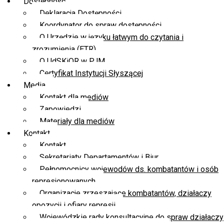
Dostępność
Deklaracja Dostępności
Koordynator do spraw dostępności
O Urzędzie w języku łatwym do czytania i
zrozumienia (ETR)
O UdSKiOR w PJM
Certyfikat Instytucji Słyszącej
Media
Kontakt dla mediów
Zapowiedzi
Materiały dla mediów
Kontakt
Kontakt
Sekretariaty Departamentów i Biur
Pełnomocnicy wojewodów ds. kombatantów i osób
represjonowanych
Organizacje zrzeszające kombatantów, działaczy
opozycji i ofiary represji
Wojewódzkie rady konsultacyjne do spraw działaczy