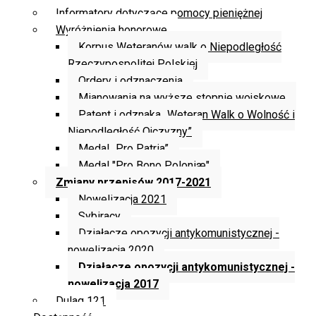
Informatory dotyczące pomocy pieniężnej
Wyróżnienia honorowe
Korpus Weteranów walk o Niepodległość
Rzeczypospolitej Polskiej
Ordery i odznaczenia
Mianowania na wyższe stopnie wojskowe
Patent i odznaka „Weteran Walk o Wolność i
Niepodległość Ojczyzny”
Medal „Pro Patria”
Medal "Pro Bono Poloniæ"
Zmiany przepisów 2017-2021
Nowelizacja 2021
Sybiracy
Działacze opozycji antykomunistycznej -
nowelizacja 2020
Działacze opozycji antykomunistycznej -
nowelizacja 2017
Dulag 121