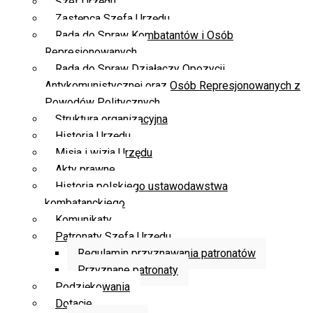
Szef Urzędu
Zastępca Szefa Urzędu
Rada do Spraw Kombatantów i Osób
Represjonowanych
Rada do Spraw Działaczy Opozycji
Antykomunistycznej oraz Osób Represjonowanych z
Powodów Politycznych
Struktura organizacyjna
Historia Urzędu
Misja i wizja Urzędu
Akty prawne
Historia polskiego ustawodawstwa
kombatanckiego
Komunikaty
Patronaty Szefa Urzędu
Regulamin przyznawania patronatów
Przyznane patronaty
Podziękowania
Dotacje