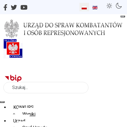
Wybierz swój język
Szukaj
KONKURS
Wyniki
Urząd