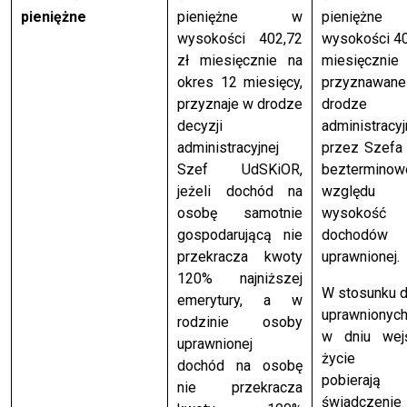
pieniężne
pieniężne w
pienięż
wysokości 402,72
wysokości 40
zł miesięcznie na
miesięcznie
okres 12 miesięcy,
przyznaw
przyznaje w drodze
drodze de
decyzji
administracyj
administracyjnej
przez Szefa
Szef UdSKiOR,
bezterminow
jeżeli dochód na
względ
osobę samotnie
wysokość
gospodarującą nie
dochodów 
przekracza kwoty
uprawnionej.
120% najniższej
W stosunku 
emerytury, a w
uprawnionych
rodzinie osoby
w dniu wej
uprawnionej
życie u
dochód na osobę
pobierają
nie przekracza
świadczenie