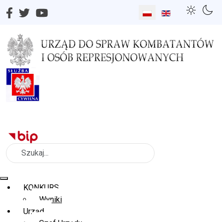
Wybierz swój język
Szukaj
KONKURS
Wyniki
Urząd