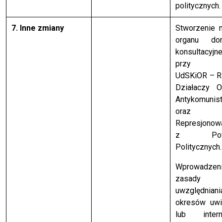
politycznych.
7. Inne zmiany
Stworzenie 
organu dor
konsultacyjn
przy Sz
UdSKiOR – R
Działaczy O
Antykomunis
oraz 
Represjonow
z Pow
Politycznych.
Wprowadzen
zasady
uwzględniani
okresów uwi
lub intern