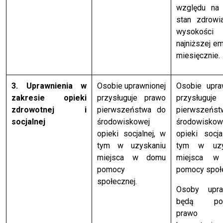
względu na 
stan zdrowi
wysokości
najniższej em
miesięcznie.
3. Uprawnienia w
Osobie uprawnionej
Osobie upra
zakresie opieki
przysługuje prawo
przysługuje
zdrowotnej i
pierwszeństwa do
pierwszeńs
socjalnej
środowiskowej
środowiskow
opieki socjalnej, w
opieki socja
tym w uzyskaniu
tym w uzy
miejsca w domu
miejsca w
pomocy
pomocy społe
społecznej.
Osoby upra
będą posi
prawo