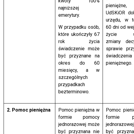
kwoty 100%
pieniężne
najniższej
UdSKiOR do
emerytury.
urzędu, w t
W przypadku osób,
60 dni od we
które ukończyły 67
życie us
rok życia
zmiany dec
świadczenie może
sprawie prz
być przyznane na
świadczenia
okres do 60
pieniężnego.
miesięcy, a w
szczególnych
przypadkach
bezterminowo.
2. Pomoc pieniężna
Pomoc pieniężna w
Pomoc pieni
formie pomocy
formie p
jednorazowej może
jednorazowe
być przyznana nie
być przyzna