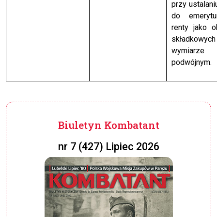
przy ustalani
do emerytu
renty jako 
składkow
wymiarze
podwójnym.
Biuletyn Kombatant
nr 7 (427) Lipiec 2026