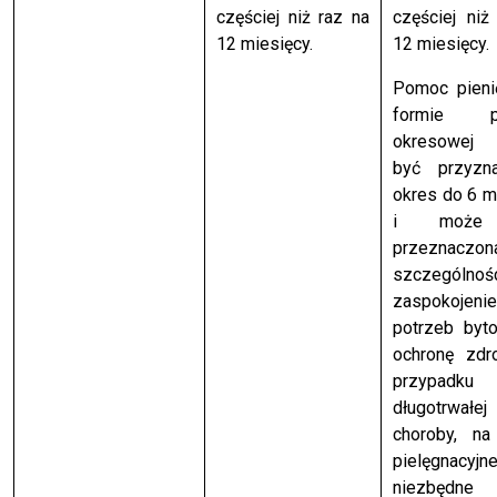
częściej niż raz na
częściej niż
12 miesięcy.
12 miesięcy.
Pomoc pieni
formie p
okresowej
być przyzn
okres do 6 m
i może
przeznacz
szczególno
zaspokojenie
potrzeb byt
ochronę zdr
przypadku
długotrwałej
choroby, na
pielęgnacyjn
niezbęd