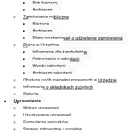
Rok bieżący
Archiwum
Zamówienia publiczne
Bieżące
Archiwum
Plany postępowań o udzielenie zamówienia
Praca w Urzędzie
Informacje dla kandydatów
Ogłoszenia o rekrutacji
Wyniki rekrutacji
Archiwum rekrutacji
Obsługa osób niepełnosprawnych w Urzędzie
Informacje o składnikach zużytych
Petycje
Uprawnienia
Wykaz uprawnień
Uzyskiwanie uprawnień
Formularze wniosków
Sprawy zdrowotne i socjalne