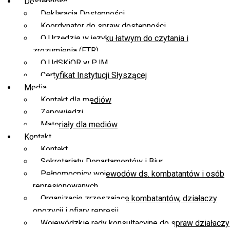
Dostępność
Deklaracja Dostępności
Koordynator do spraw dostępności
O Urzędzie w języku łatwym do czytania i
zrozumienia (ETR)
O UdSKiOR w PJM
Certyfikat Instytucji Słyszącej
Media
Kontakt dla mediów
Zapowiedzi
Materiały dla mediów
Kontakt
Kontakt
Sekretariaty Departamentów i Biur
Pełnomocnicy wojewodów ds. kombatantów i osób
represjonowanych
Organizacje zrzeszające kombatantów, działaczy
opozycji i ofiary represji
Wojewódzkie rady konsultacyjne do spraw działaczy