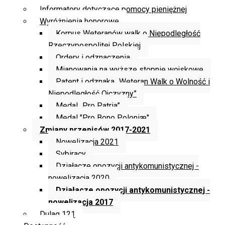
Informatory dotyczące pomocy pieniężnej
Wyróżnienia honorowe
Korpus Weteranów walk o Niepodległość
Rzeczypospolitej Polskiej
Ordery i odznaczenia
Mianowania na wyższe stopnie wojskowe
Patent i odznaka „Weteran Walk o Wolność i
Niepodległość Ojczyzny”
Medal „Pro Patria”
Medal "Pro Bono Poloniæ"
Zmiany przepisów 2017-2021
Nowelizacja 2021
Sybiracy
Działacze opozycji antykomunistycznej -
nowelizacja 2020
Działacze opozycji antykomunistycznej -
nowelizacja 2017
Dulag 121