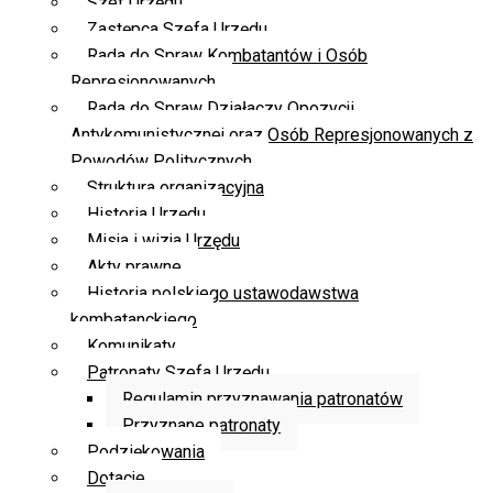
Szef Urzędu
Zastępca Szefa Urzędu
Rada do Spraw Kombatantów i Osób
Represjonowanych
Rada do Spraw Działaczy Opozycji
Antykomunistycznej oraz Osób Represjonowanych z
Powodów Politycznych
Struktura organizacyjna
Historia Urzędu
Misja i wizja Urzędu
Akty prawne
Historia polskiego ustawodawstwa
kombatanckiego
Komunikaty
Patronaty Szefa Urzędu
Regulamin przyznawania patronatów
Przyznane patronaty
Podziękowania
Dotacje