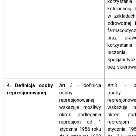
korzystani
kolejnością 
w zakładach
zdrowotnej 
farmaceutyc
oraz pra
korzysta
leczenia
specjalistyc
bez skierowa
4. Definicja osoby
Art. 3 – definicja
Art.3 – def
represjonowanej
osoby
osoby
represjonowanej
represjonowa
wskazuje możliwy
wskazuje m
okres podlegania
okres podl
represjom od 1
represjom
stycznia 1956 roku
stycznia 19