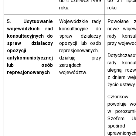
do 4 czerwca 1989
do 31 lipc
roku.
roku.
5. Usytuowanie
Wojewódzkie rady
Powołane z
wojewódzkich rad
konsultacyjne do
nowe wojew
konsultacyjnych do
spraw działaczy
rady konsul
spraw działaczy
opozycji lub osób
przy wojewod
opozycji
represjonowanych,
Dotychczas
antykomunistycznej
działają przy
rady konsul
lub osób
zarządach
ulegną rozw
represjonowanych
województw.
z dniem wej
życie ustawy.
Członków
powołuje wo
w porozumi
Szefem Ud
spośród
uprawnionych