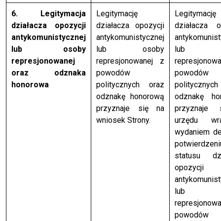
6. Legitymacja
Legitymację
Legitymację
działacza opozycji
działacza opozycji
działacza o
antykomunistycznej
antykomunistycznej
antykomunist
lub osoby
lub osoby
lub o
represjonowanej
represjonowanej z
represjonow
oraz odznaka
powodów
powodów
honorowa
politycznych oraz
politycznyc
odznakę honorową
odznakę ho
przyznaje się na
przyznaje
wniosek Strony.
urzędu w
wydaniem de
potwierdzeni
statusu dzi
opozycji
antykomunist
lub o
represjonow
powodów