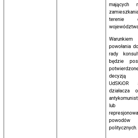
mających m
zamieszka
terenie d
województwa
Warunkiem
powołania d
rady konsult
będzie posi
potwierdzon
decyzją 
UdSKiOR s
działacza o
antykomunist
lub o
represjonow
powodów
politycznych.