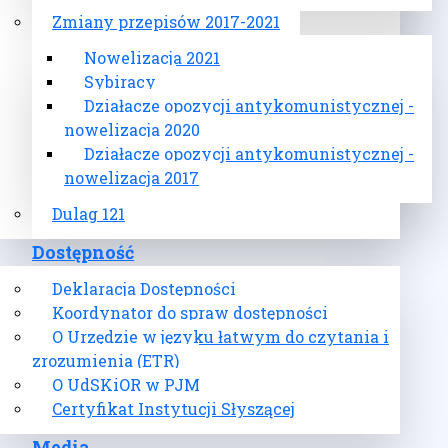
Zmiany przepisów 2017-2021
Nowelizacja 2021
Sybiracy
Działacze opozycji antykomunistycznej -
nowelizacja 2020
Działacze opozycji antykomunistycznej -
nowelizacja 2017
Dulag 121
Dostępność
Deklaracja Dostępności
Koordynator do spraw dostępności
O Urzędzie w języku łatwym do czytania i
zrozumienia (ETR)
O UdSKiOR w PJM
Certyfikat Instytucji Słyszącej