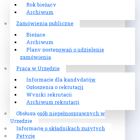
Rok bieżący
Archiwum
Zamówienia publiczne
Bieżące
Archiwum
Plany postępowań o udzielenie
zamówienia
Praca w Urzędzie
Informacje dla kandydatów
Ogłoszenia o rekrutacji
Wyniki rekrutacji
Archiwum rekrutacji
Obsługa osób niepełnosprawnych w
Urzędzie
Informacje o składnikach zużytych
Petycje