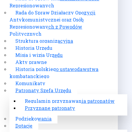
Represjonowanych
Rada do Spraw Działaczy Opozycji
Antykomunistycznej oraz Osób
Represjonowanych z Powodów
Politycznych
Struktura organizacyjna
Historia Urzędu
Misja i wizja Urzędu
Akty prawne
Historia polskiego ustawodawstwa
kombatanckiego
Komunikaty
Patronaty Szefa Urzędu
Regulamin przyznawania patronatów
Przyznane patronaty
Podziękowania
Dotacje