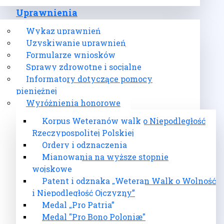
Uprawnienia
Wykaz uprawnień
Uzyskiwanie uprawnień
Formularze wniosków
Sprawy zdrowotne i socjalne
Informatory dotyczące pomocy
pieniężnej
Wyróżnienia honorowe
Korpus Weteranów walk o Niepodległość
Rzeczypospolitej Polskiej
Ordery i odznaczenia
Mianowania na wyższe stopnie
wojskowe
Patent i odznaka „Weteran Walk o Wolność
i Niepodległość Ojczyzny”
Medal „Pro Patria”
Medal "Pro Bono Poloniæ"