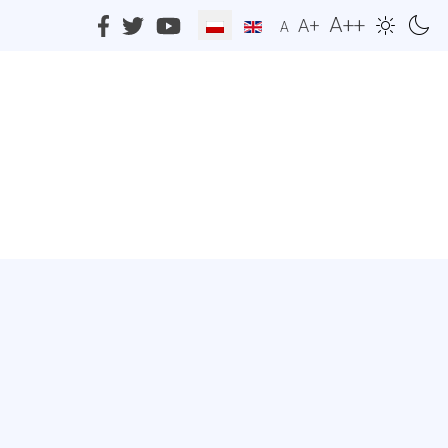
A++
A+
A