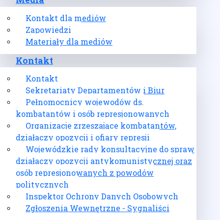
Media
Kontakt dla mediów
Zapowiedzi
Materiały dla mediów
Kontakt
Kontakt
Sekretariaty Departamentów i Biur
Pełnomocnicy wojewodów ds.
kombatantów i osób represjonowanych
Organizacje zrzeszające kombatantów,
działaczy opozycji i ofiary represji
Wojewódzkie rady konsultacyjne do spraw
działaczy opozycji antykomunistycznej oraz
osób represjonowanych z powodów
politycznych
Inspektor Ochrony Danych Osobowych
Zgłoszenia Wewnętrzne - Sygnaliści