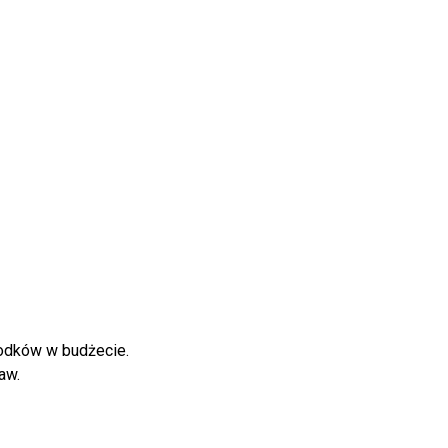
rodków w budżecie.
taw.