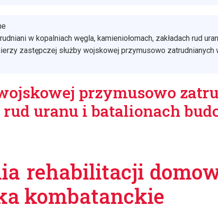
ne
dniani w kopalniach węgla, kamieniołomach, zakładach rud uran
łnierzy zastępczej służby wojskowej przymusowo zatrudnianych w
y wojskowej przymusowo zatr
 rud uranu i batalionach bu
a rehabilitacji domow
ska kombatanckie