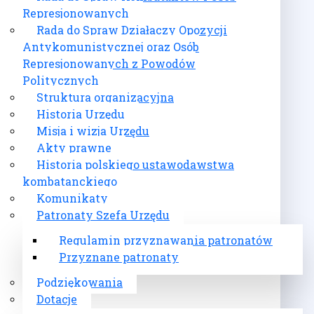
Represjonowanych
Rada do Spraw Działaczy Opozycji
Antykomunistycznej oraz Osób
Represjonowanych z Powodów
Politycznych
Struktura organizacyjna
Historia Urzędu
Misja i wizja Urzędu
Akty prawne
Historia polskiego ustawodawstwa
kombatanckiego
Komunikaty
Patronaty Szefa Urzędu
Regulamin przyznawania patronatów
Przyznane patronaty
Podziękowania
Dotacje