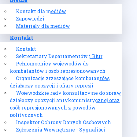
Media
Kontakt dla mediów
Zapowiedzi
Materiały dla mediów
Kontakt
Kontakt
Sekretariaty Departamentów i Biur
Pełnomocnicy wojewodów ds.
kombatantów i osób represjonowanych
Organizacje zrzeszające kombatantów,
działaczy opozycji i ofiary represji
Wojewódzkie rady konsultacyjne do spraw
działaczy opozycji antykomunistycznej oraz
osób represjonowanych z powodów
politycznych
Inspektor Ochrony Danych Osobowych
Zgłoszenia Wewnętrzne - Sygnaliści