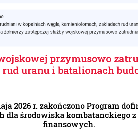
ne
dniani w kopalniach węgla, kamieniołomach, zakładach rud uran
 żołnierzy zastępczej służby wojskowej przymusowo zatrudnian
y wojskowej przymusowo zatr
 rud uranu i batalionach bu
maja 2026 r. zakończono Program do
h dla środowiska kombatanckiego 
finansowych.