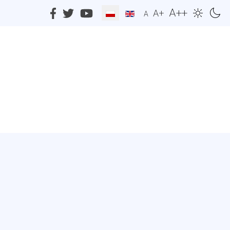
A++
A+
A