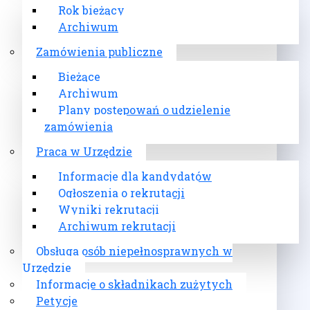
Rok bieżący
Archiwum
Zamówienia publiczne
Bieżące
Archiwum
Plany postępowań o udzielenie
zamówienia
Praca w Urzędzie
Informacje dla kandydatów
Ogłoszenia o rekrutacji
Wyniki rekrutacji
Archiwum rekrutacji
Obsługa osób niepełnosprawnych w
Urzędzie
Informacje o składnikach zużytych
Petycje