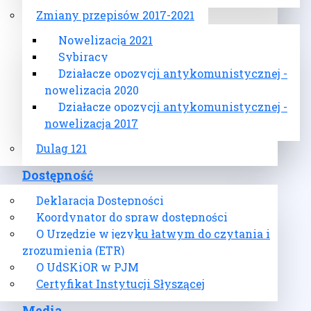
Zmiany przepisów 2017-2021
Nowelizacja 2021
Sybiracy
Działacze opozycji antykomunistycznej -
nowelizacja 2020
Działacze opozycji antykomunistycznej -
nowelizacja 2017
Dulag 121
Dostępność
Deklaracja Dostępności
Koordynator do spraw dostępności
O Urzędzie w języku łatwym do czytania i
zrozumienia (ETR)
O UdSKiOR w PJM
Certyfikat Instytucji Słyszącej