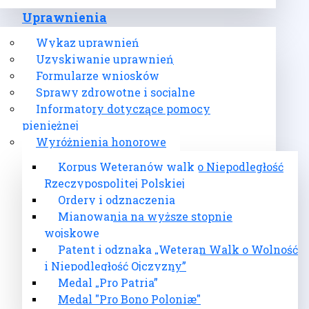
Uprawnienia
Wykaz uprawnień
Uzyskiwanie uprawnień
Formularze wniosków
Sprawy zdrowotne i socjalne
Informatory dotyczące pomocy
pieniężnej
Wyróżnienia honorowe
Korpus Weteranów walk o Niepodległość
Rzeczypospolitej Polskiej
Ordery i odznaczenia
Mianowania na wyższe stopnie
wojskowe
Patent i odznaka „Weteran Walk o Wolność
i Niepodległość Ojczyzny”
Medal „Pro Patria”
Medal "Pro Bono Poloniæ"