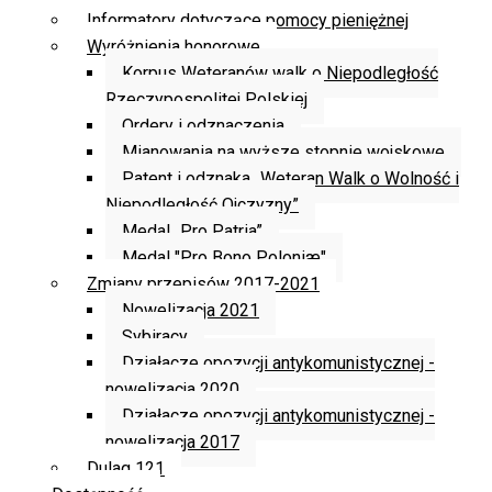
Informatory dotyczące pomocy pieniężnej
Wyróżnienia honorowe
Korpus Weteranów walk o Niepodległość
Rzeczypospolitej Polskiej
Ordery i odznaczenia
Mianowania na wyższe stopnie wojskowe
Patent i odznaka „Weteran Walk o Wolność i
Niepodległość Ojczyzny”
Medal „Pro Patria”
Medal "Pro Bono Poloniæ"
Zmiany przepisów 2017-2021
Nowelizacja 2021
Sybiracy
Działacze opozycji antykomunistycznej -
nowelizacja 2020
Działacze opozycji antykomunistycznej -
nowelizacja 2017
Dulag 121