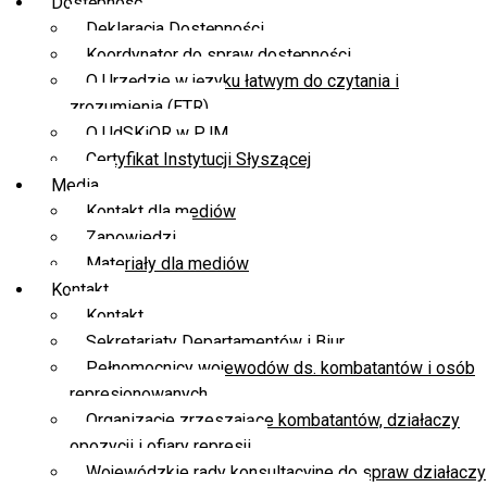
Dostępność
Deklaracja Dostępności
Koordynator do spraw dostępności
O Urzędzie w języku łatwym do czytania i
zrozumienia (ETR)
O UdSKiOR w PJM
Certyfikat Instytucji Słyszącej
Media
Kontakt dla mediów
Zapowiedzi
Materiały dla mediów
Kontakt
Kontakt
Sekretariaty Departamentów i Biur
Pełnomocnicy wojewodów ds. kombatantów i osób
represjonowanych
Organizacje zrzeszające kombatantów, działaczy
opozycji i ofiary represji
Wojewódzkie rady konsultacyjne do spraw działaczy