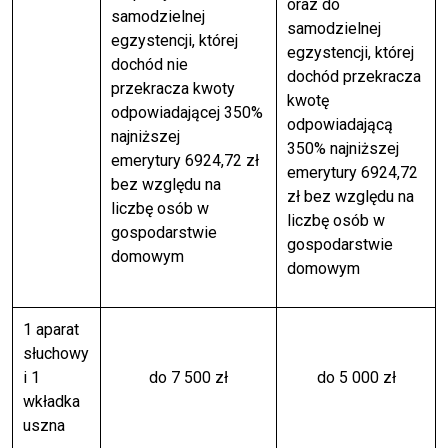
oraz do
samodzielnej
samodzielnej
egzystencji, której
egzystencji, której
dochód nie
dochód przekracza
przekracza kwoty
kwotę
odpowiadającej 350%
odpowiadającą
najniższej
350% najniższej
emerytury 6924,72 zł
emerytury 6924,72
bez względu na
zł bez względu na
liczbę osób w
liczbę osób w
gospodarstwie
gospodarstwie
domowym
domowym
1 aparat
słuchowy
i 1
do 7 500 zł
do 5 000 zł
wkładka
uszna