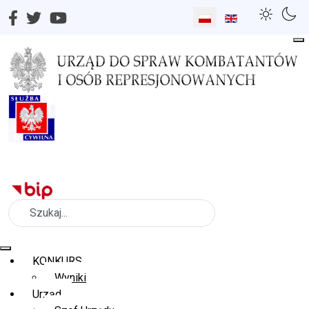
Wybierz swój język
Szukaj
KONKURS
Wyniki
Urząd