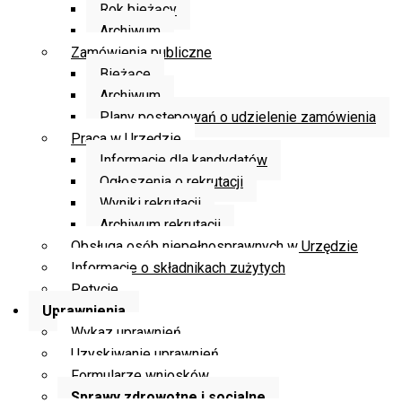
Rok bieżący
Archiwum
Zamówienia publiczne
Bieżące
Archiwum
Plany postępowań o udzielenie zamówienia
Praca w Urzędzie
Informacje dla kandydatów
Ogłoszenia o rekrutacji
Wyniki rekrutacji
Archiwum rekrutacji
Obsługa osób niepełnosprawnych w Urzędzie
Informacje o składnikach zużytych
Petycje
Uprawnienia
Wykaz uprawnień
Uzyskiwanie uprawnień
Formularze wniosków
Sprawy zdrowotne i socjalne