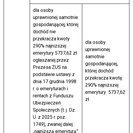
dla osoby
uprawnionej samotnie
gospodarującej, której
dochód nie
przekracza kwoty
dla osoby
290% najniższej
uprawnionej
emerytury 5737,62 zł
samotnie
ogłaszanej przez
gospodarującej,
Prezesa ZUS na
której dochód
podstawie ustawy z
przekracza kwotę
dnia 17 grudnia 1998
290% najniższej
r. o emeryturach i
emerytury 5737,62
rentach z Funduszu
zł
Ubezpieczeń
Społecznych (t. j. Dz.
U. z 2025 r. poz.
1749), zwanej dalej
„najniższą emeryturą”