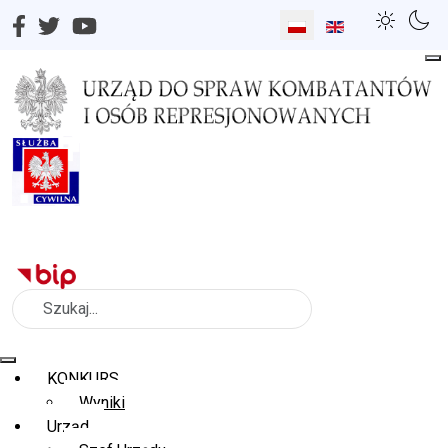
Wybierz swój język
Szukaj
KONKURS
Wyniki
Urząd