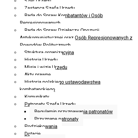
Szef Urzędu
Zastępca Szefa Urzędu
Rada do Spraw Kombatantów i Osób
Represjonowanych
Rada do Spraw Działaczy Opozycji
Antykomunistycznej oraz Osób Represjonowanych z
Powodów Politycznych
Struktura organizacyjna
Historia Urzędu
Misja i wizja Urzędu
Akty prawne
Historia polskiego ustawodawstwa
kombatanckiego
Komunikaty
Patronaty Szefa Urzędu
Regulamin przyznawania patronatów
Przyznane patronaty
Podziękowania
Dotacje