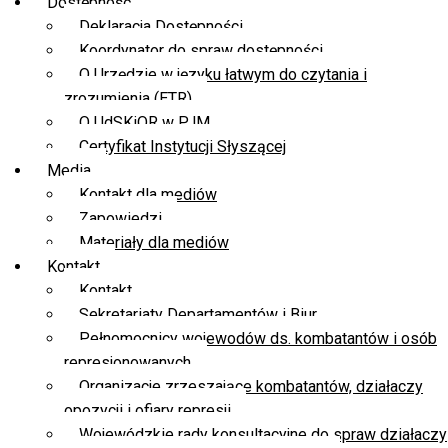
Dostępność
Deklaracja Dostępności
Koordynator do spraw dostępności
O Urzędzie w języku łatwym do czytania i
zrozumienia (ETR)
O UdSKiOR w PJM
Certyfikat Instytucji Słyszącej
Media
Kontakt dla mediów
Zapowiedzi
Materiały dla mediów
Kontakt
Kontakt
Sekretariaty Departamentów i Biur
Pełnomocnicy wojewodów ds. kombatantów i osób
represjonowanych
Organizacje zrzeszające kombatantów, działaczy
opozycji i ofiary represji
Wojewódzkie rady konsultacyjne do spraw działaczy