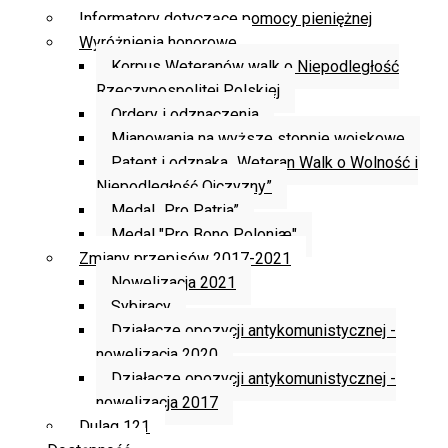
Informatory dotyczące pomocy pieniężnej
Wyróżnienia honorowe
Korpus Weteranów walk o Niepodległość
Rzeczypospolitej Polskiej
Ordery i odznaczenia
Mianowania na wyższe stopnie wojskowe
Patent i odznaka „Weteran Walk o Wolność i
Niepodległość Ojczyzny”
Medal „Pro Patria”
Medal "Pro Bono Poloniæ"
Zmiany przepisów 2017-2021
Nowelizacja 2021
Sybiracy
Działacze opozycji antykomunistycznej -
nowelizacja 2020
Działacze opozycji antykomunistycznej -
nowelizacja 2017
Dulag 121