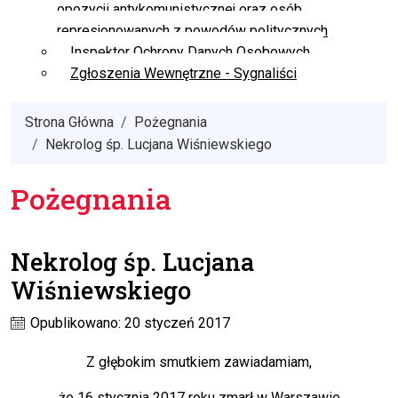
opozycji antykomunistycznej oraz osób
represjonowanych z powodów politycznych
Inspektor Ochrony Danych Osobowych
Zgłoszenia Wewnętrzne - Sygnaliści
Strona Główna
Pożegnania
Nekrolog śp. Lucjana Wiśniewskiego
Pożegnania
Nekrolog śp. Lucjana
Wiśniewskiego
Opublikowano: 20 styczeń 2017
Z głębokim smutkiem zawiadamiam,
że 16 stycznia 2017 roku zmarł w Warszawie