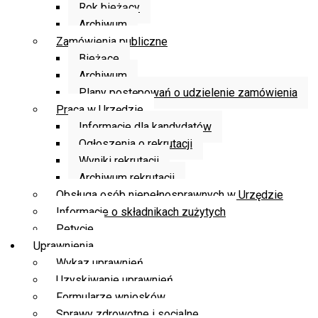
Rok bieżący
Archiwum
Zamówienia publiczne
Bieżące
Archiwum
Plany postępowań o udzielenie zamówienia
Praca w Urzędzie
Informacje dla kandydatów
Ogłoszenia o rekrutacji
Wyniki rekrutacji
Archiwum rekrutacji
Obsługa osób niepełnosprawnych w Urzędzie
Informacje o składnikach zużytych
Petycje
Uprawnienia
Wykaz uprawnień
Uzyskiwanie uprawnień
Formularze wniosków
Sprawy zdrowotne i socjalne