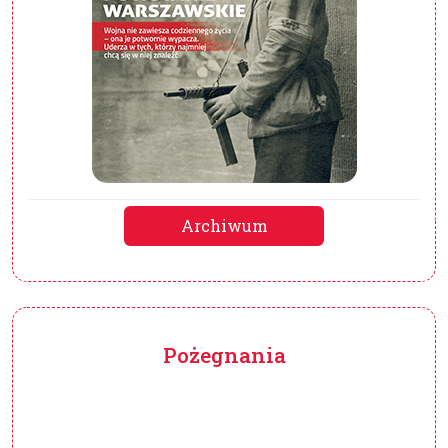
Archiwum
Pożegnania