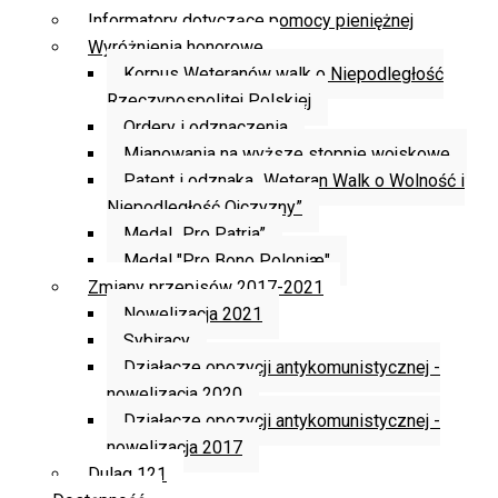
Informatory dotyczące pomocy pieniężnej
Wyróżnienia honorowe
Korpus Weteranów walk o Niepodległość
Rzeczypospolitej Polskiej
Ordery i odznaczenia
Mianowania na wyższe stopnie wojskowe
Patent i odznaka „Weteran Walk o Wolność i
Niepodległość Ojczyzny”
Medal „Pro Patria”
Medal "Pro Bono Poloniæ"
Zmiany przepisów 2017-2021
Nowelizacja 2021
Sybiracy
Działacze opozycji antykomunistycznej -
nowelizacja 2020
Działacze opozycji antykomunistycznej -
nowelizacja 2017
Dulag 121