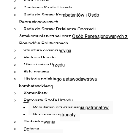
Szef Urzędu
Zastępca Szefa Urzędu
Rada do Spraw Kombatantów i Osób
Represjonowanych
Rada do Spraw Działaczy Opozycji
Antykomunistycznej oraz Osób Represjonowanych z
Powodów Politycznych
Struktura organizacyjna
Historia Urzędu
Misja i wizja Urzędu
Akty prawne
Historia polskiego ustawodawstwa
kombatanckiego
Komunikaty
Patronaty Szefa Urzędu
Regulamin przyznawania patronatów
Przyznane patronaty
Podziękowania
Dotacje