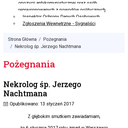
opozycji antykomunistycznej oraz osób
represjonowanych z powodów politycznych
Inspektor Ochrony Danych Osobowych
Zgłoszenia Wewnętrzne - Sygnaliści
Strona Główna
Pożegnania
Nekrolog śp. Jerzego Nachtmana
Pożegnania
Nekrolog śp. Jerzego
Nachtmana
Opublikowano: 13 styczeń 2017
Z głębokim smutkiem zawiadamiam,
że 6 stycznia 2017 roku zmarł w Warszawie