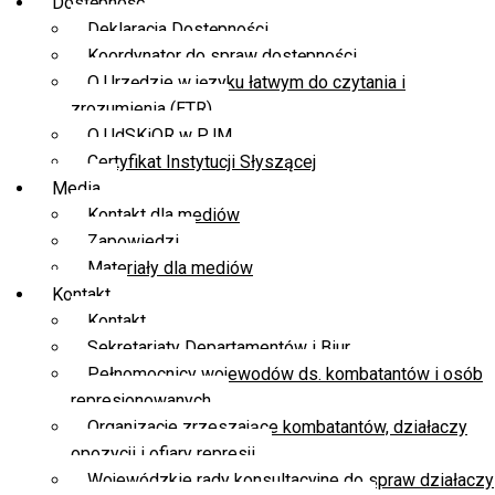
Dostępność
Deklaracja Dostępności
Koordynator do spraw dostępności
O Urzędzie w języku łatwym do czytania i
zrozumienia (ETR)
O UdSKiOR w PJM
Certyfikat Instytucji Słyszącej
Media
Kontakt dla mediów
Zapowiedzi
Materiały dla mediów
Kontakt
Kontakt
Sekretariaty Departamentów i Biur
Pełnomocnicy wojewodów ds. kombatantów i osób
represjonowanych
Organizacje zrzeszające kombatantów, działaczy
opozycji i ofiary represji
Wojewódzkie rady konsultacyjne do spraw działaczy