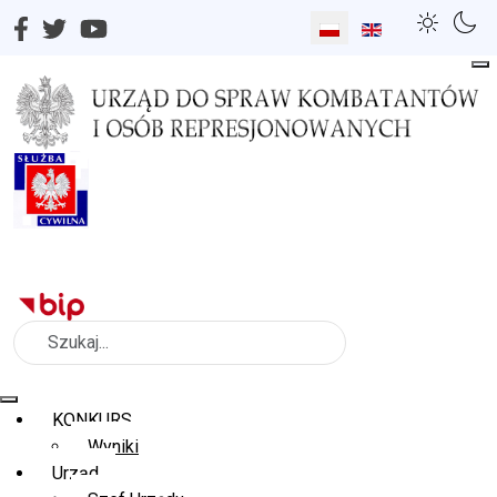
Wybierz swój język
Szukaj
KONKURS
Wyniki
Urząd