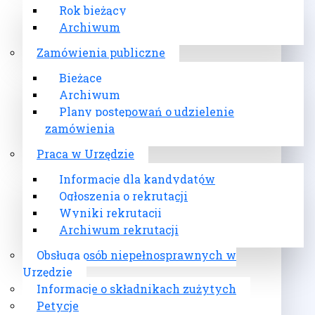
Rok bieżący
Archiwum
Zamówienia publiczne
Bieżące
Archiwum
Plany postępowań o udzielenie
zamówienia
Praca w Urzędzie
Informacje dla kandydatów
Ogłoszenia o rekrutacji
Wyniki rekrutacji
Archiwum rekrutacji
Obsługa osób niepełnosprawnych w
Urzędzie
Informacje o składnikach zużytych
Petycje