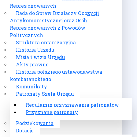
Represjonowanych
Rada do Spraw Działaczy Opozycji
Antykomunistycznej oraz Osób
Represjonowanych z Powodów
Politycznych
Struktura organizacyjna
Historia Urzędu
Misja i wizja Urzędu
Akty prawne
Historia polskiego ustawodawstwa
kombatanckiego
Komunikaty
Patronaty Szefa Urzędu
Regulamin przyznawania patronatów
Przyznane patronaty
Podziękowania
Dotacje