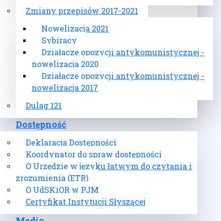
Zmiany przepisów 2017-2021
Nowelizacja 2021
Sybiracy
Działacze opozycji antykomunistycznej -
nowelizacja 2020
Działacze opozycji antykomunistycznej -
nowelizacja 2017
Dulag 121
Dostępność
Deklaracja Dostępności
Koordynator do spraw dostępności
O Urzędzie w języku łatwym do czytania i
zrozumienia (ETR)
O UdSKiOR w PJM
Certyfikat Instytucji Słyszącej