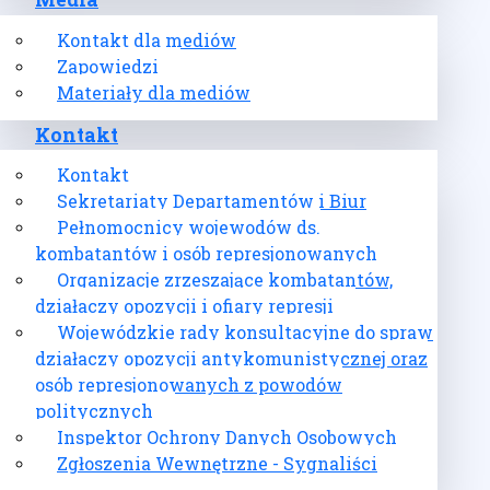
Media
Kontakt dla mediów
Zapowiedzi
Materiały dla mediów
Kontakt
Kontakt
Sekretariaty Departamentów i Biur
Pełnomocnicy wojewodów ds.
kombatantów i osób represjonowanych
Organizacje zrzeszające kombatantów,
działaczy opozycji i ofiary represji
Wojewódzkie rady konsultacyjne do spraw
działaczy opozycji antykomunistycznej oraz
osób represjonowanych z powodów
politycznych
Inspektor Ochrony Danych Osobowych
Zgłoszenia Wewnętrzne - Sygnaliści