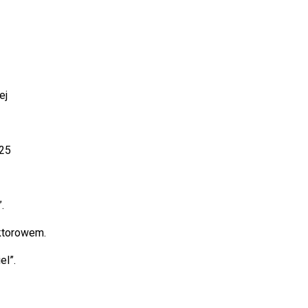
ej
25
.
ktorowem.
el”.