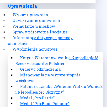
Uprawnienia
Wykaz uprawnień
Uzyskiwanie uprawnień
Formularze wniosków
Sprawy zdrowotne i socjalne
Informatory dotyczące pomocy
pieniężnej
Wyróżnienia honorowe
Korpus Weteranów walk o Niepodległość
Rzeczypospolitej Polskiej
Ordery i odznaczenia
Mianowania na wyższe stopnie
wojskowe
Patent i odznaka „Weteran Walk o Wolność
i Niepodległość Ojczyzny”
Medal „Pro Patria”
Medal "Pro Bono Poloniæ"