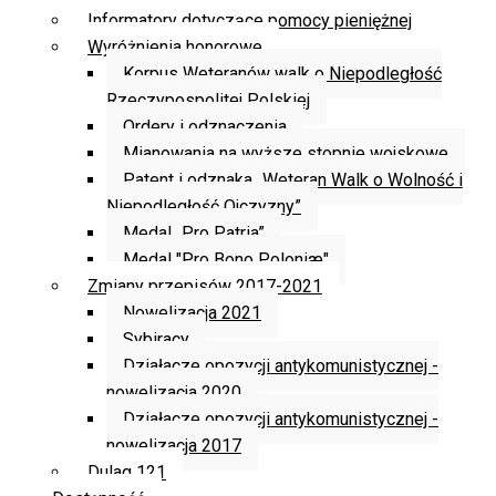
Informatory dotyczące pomocy pieniężnej
Wyróżnienia honorowe
Korpus Weteranów walk o Niepodległość
Rzeczypospolitej Polskiej
Ordery i odznaczenia
Mianowania na wyższe stopnie wojskowe
Patent i odznaka „Weteran Walk o Wolność i
Niepodległość Ojczyzny”
Medal „Pro Patria”
Medal "Pro Bono Poloniæ"
Zmiany przepisów 2017-2021
Nowelizacja 2021
Sybiracy
Działacze opozycji antykomunistycznej -
nowelizacja 2020
Działacze opozycji antykomunistycznej -
nowelizacja 2017
Dulag 121