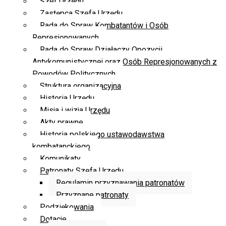
Szef Urzędu
Zastępca Szefa Urzędu
Rada do Spraw Kombatantów i Osób
Represjonowanych
Rada do Spraw Działaczy Opozycji
Antykomunistycznej oraz Osób Represjonowanych z
Powodów Politycznych
Struktura organizacyjna
Historia Urzędu
Misja i wizja Urzędu
Akty prawne
Historia polskiego ustawodawstwa
kombatanckiego
Komunikaty
Patronaty Szefa Urzędu
Regulamin przyznawania patronatów
Przyznane patronaty
Podziękowania
Dotacje