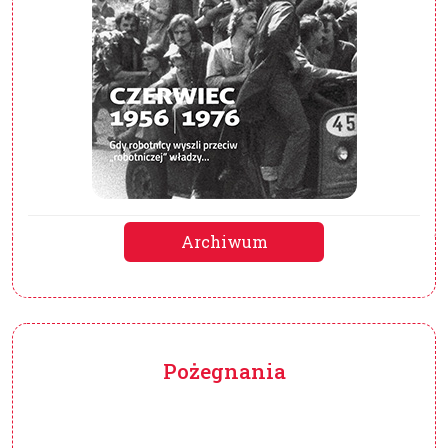
Archiwum
Pożegnania