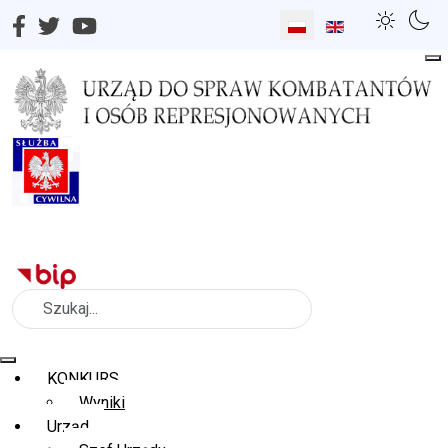
Wybierz swój język
Szukaj
KONKURS
Wyniki
Urząd