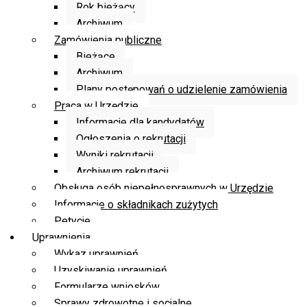
Rok bieżący
Archiwum
Zamówienia publiczne
Bieżące
Archiwum
Plany postępowań o udzielenie zamówienia
Praca w Urzędzie
Informacje dla kandydatów
Ogłoszenia o rekrutacji
Wyniki rekrutacji
Archiwum rekrutacji
Obsługa osób niepełnosprawnych w Urzędzie
Informacje o składnikach zużytych
Petycje
Uprawnienia
Wykaz uprawnień
Uzyskiwanie uprawnień
Formularze wniosków
Sprawy zdrowotne i socjalne