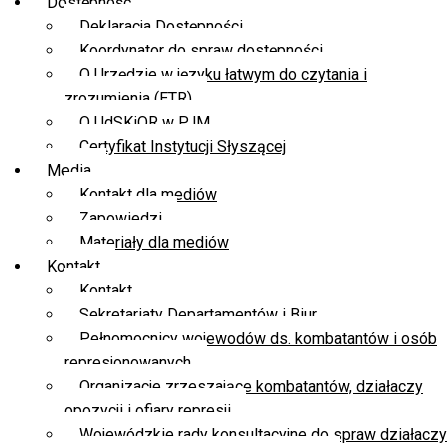
Dostępność
Deklaracja Dostępności
Koordynator do spraw dostępności
O Urzędzie w języku łatwym do czytania i
zrozumienia (ETR)
O UdSKiOR w PJM
Certyfikat Instytucji Słyszącej
Media
Kontakt dla mediów
Zapowiedzi
Materiały dla mediów
Kontakt
Kontakt
Sekretariaty Departamentów i Biur
Pełnomocnicy wojewodów ds. kombatantów i osób
represjonowanych
Organizacje zrzeszające kombatantów, działaczy
opozycji i ofiary represji
Wojewódzkie rady konsultacyjne do spraw działaczy