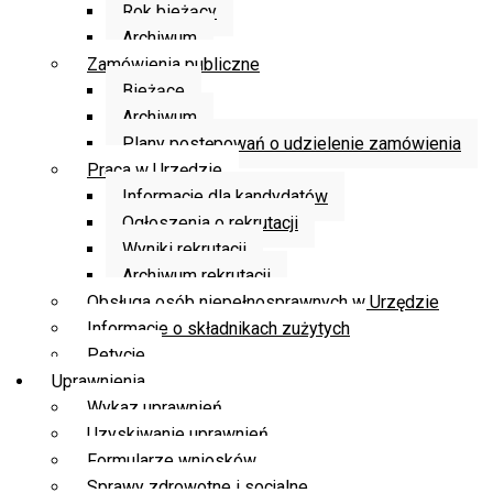
Rok bieżący
Archiwum
Zamówienia publiczne
Bieżące
Archiwum
Plany postępowań o udzielenie zamówienia
Praca w Urzędzie
Informacje dla kandydatów
Ogłoszenia o rekrutacji
Wyniki rekrutacji
Archiwum rekrutacji
Obsługa osób niepełnosprawnych w Urzędzie
Informacje o składnikach zużytych
Petycje
Uprawnienia
Wykaz uprawnień
Uzyskiwanie uprawnień
Formularze wniosków
Sprawy zdrowotne i socjalne