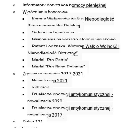
Informatory dotyczące pomocy pieniężnej
Wyróżnienia honorowe
Korpus Weteranów walk o Niepodległość
Rzeczypospolitej Polskiej
Ordery i odznaczenia
Mianowania na wyższe stopnie wojskowe
Patent i odznaka „Weteran Walk o Wolność i
Niepodległość Ojczyzny”
Medal „Pro Patria”
Medal "Pro Bono Poloniæ"
Zmiany przepisów 2017-2021
Nowelizacja 2021
Sybiracy
Działacze opozycji antykomunistycznej -
nowelizacja 2020
Działacze opozycji antykomunistycznej -
nowelizacja 2017
Dulag 121