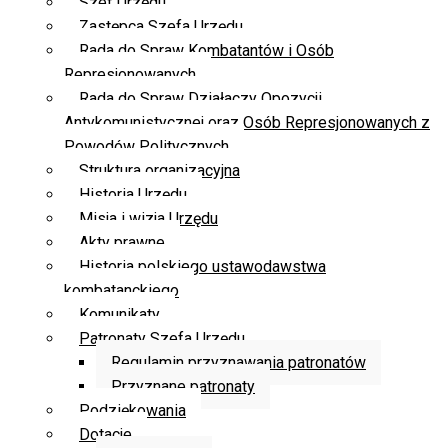
Szef Urzędu
Zastępca Szefa Urzędu
Rada do Spraw Kombatantów i Osób
Represjonowanych
Rada do Spraw Działaczy Opozycji
Antykomunistycznej oraz Osób Represjonowanych z
Powodów Politycznych
Struktura organizacyjna
Historia Urzędu
Misja i wizja Urzędu
Akty prawne
Historia polskiego ustawodawstwa
kombatanckiego
Komunikaty
Patronaty Szefa Urzędu
Regulamin przyznawania patronatów
Przyznane patronaty
Podziękowania
Dotacje