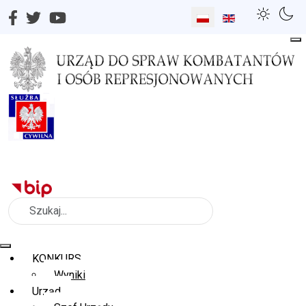
Wybierz swój język
Szukaj
KONKURS
Wyniki
Urząd