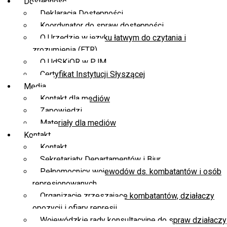
Dostępność
Deklaracja Dostępności
Koordynator do spraw dostępności
O Urzędzie w języku łatwym do czytania i
zrozumienia (ETR)
O UdSKiOR w PJM
Certyfikat Instytucji Słyszącej
Media
Kontakt dla mediów
Zapowiedzi
Materiały dla mediów
Kontakt
Kontakt
Sekretariaty Departamentów i Biur
Pełnomocnicy wojewodów ds. kombatantów i osób
represjonowanych
Organizacje zrzeszające kombatantów, działaczy
opozycji i ofiary represji
Wojewódzkie rady konsultacyjne do spraw działaczy