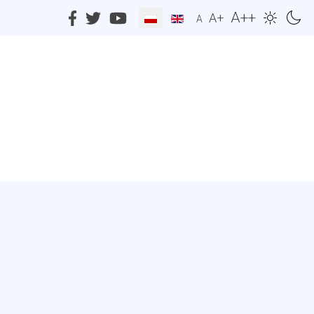
A++
A+
A