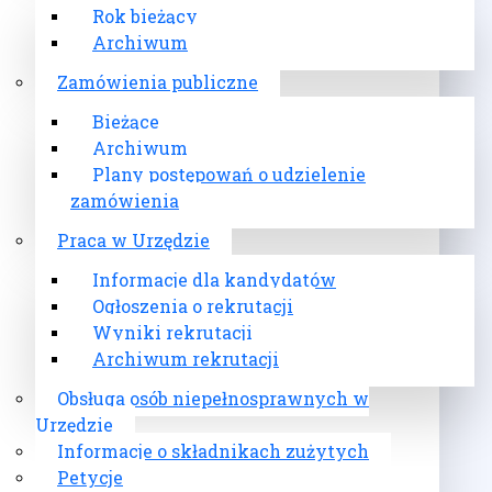
Rok bieżący
Archiwum
Zamówienia publiczne
Bieżące
Archiwum
Plany postępowań o udzielenie
zamówienia
Praca w Urzędzie
Informacje dla kandydatów
Ogłoszenia o rekrutacji
Wyniki rekrutacji
Archiwum rekrutacji
Obsługa osób niepełnosprawnych w
Urzędzie
Informacje o składnikach zużytych
Petycje