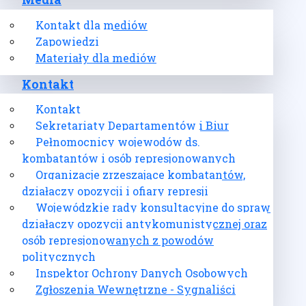
Media
Kontakt dla mediów
Zapowiedzi
Materiały dla mediów
Kontakt
Kontakt
Sekretariaty Departamentów i Biur
Pełnomocnicy wojewodów ds.
kombatantów i osób represjonowanych
Organizacje zrzeszające kombatantów,
działaczy opozycji i ofiary represji
Wojewódzkie rady konsultacyjne do spraw
działaczy opozycji antykomunistycznej oraz
osób represjonowanych z powodów
politycznych
Inspektor Ochrony Danych Osobowych
Zgłoszenia Wewnętrzne - Sygnaliści