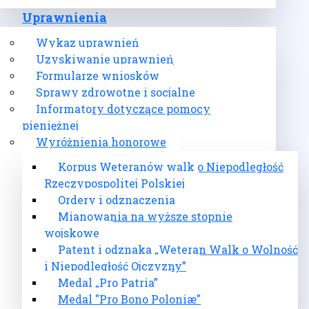
Uprawnienia
Wykaz uprawnień
Uzyskiwanie uprawnień
Formularze wniosków
Sprawy zdrowotne i socjalne
Informatory dotyczące pomocy
pieniężnej
Wyróżnienia honorowe
Korpus Weteranów walk o Niepodległość
Rzeczypospolitej Polskiej
Ordery i odznaczenia
Mianowania na wyższe stopnie
wojskowe
Patent i odznaka „Weteran Walk o Wolność
i Niepodległość Ojczyzny”
Medal „Pro Patria”
Medal "Pro Bono Poloniæ"