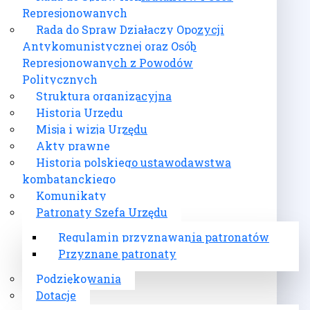
Represjonowanych
Rada do Spraw Działaczy Opozycji
Antykomunistycznej oraz Osób
Represjonowanych z Powodów
Politycznych
Struktura organizacyjna
Historia Urzędu
Misja i wizja Urzędu
Akty prawne
Historia polskiego ustawodawstwa
kombatanckiego
Komunikaty
Patronaty Szefa Urzędu
Regulamin przyznawania patronatów
Przyznane patronaty
Podziękowania
Dotacje