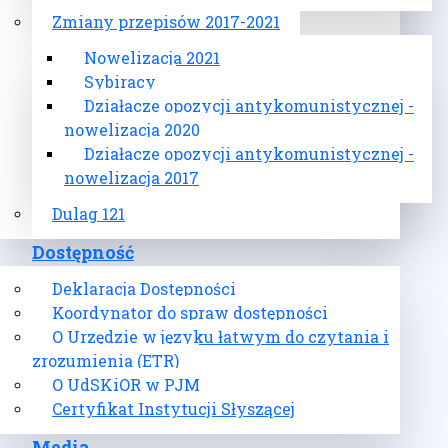
Zmiany przepisów 2017-2021
Nowelizacja 2021
Sybiracy
Działacze opozycji antykomunistycznej -
nowelizacja 2020
Działacze opozycji antykomunistycznej -
nowelizacja 2017
Dulag 121
Dostępność
Deklaracja Dostępności
Koordynator do spraw dostępności
O Urzędzie w języku łatwym do czytania i
zrozumienia (ETR)
O UdSKiOR w PJM
Certyfikat Instytucji Słyszącej