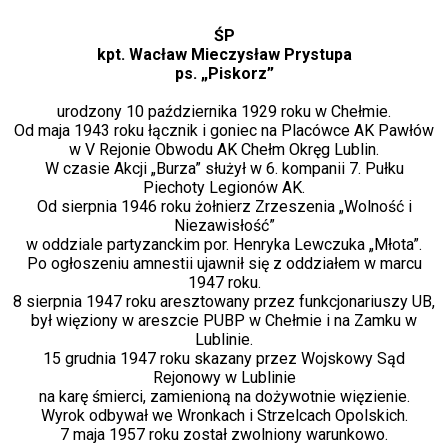
ŚP
kpt.
Wacław Mieczysław Prystupa
ps. „Piskorz”
urodzony 10 października 1929 roku w Chełmie.
Od maja 1943 roku łącznik i goniec na Placówce AK Pawłów
w V Rejonie Obwodu AK Chełm Okręg Lublin.
W czasie Akcji „Burza” służył w 6. kompanii 7. Pułku
Piechoty Legionów AK.
Od sierpnia 1946 roku żołnierz Zrzeszenia „Wolność i
Niezawisłość”
w oddziale partyzanckim por. Henryka Lewczuka „Młota”.
Po ogłoszeniu amnestii ujawnił się z oddziałem w marcu
1947 roku.
8 sierpnia 1947 roku aresztowany przez funkcjonariuszy UB,
był więziony w areszcie PUBP w Chełmie i na Zamku w
Lublinie.
15 grudnia 1947 roku skazany przez Wojskowy Sąd
Rejonowy w Lublinie
na karę śmierci, zamienioną na dożywotnie więzienie.
Wyrok odbywał we Wronkach i Strzelcach Opolskich.
7 maja 1957 roku został zwolniony warunkowo.