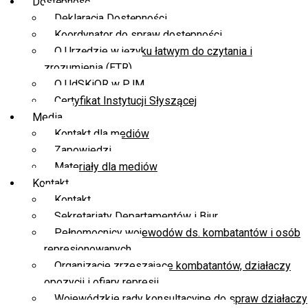
Dostępność
Deklaracja Dostępności
Koordynator do spraw dostępności
O Urzędzie w języku łatwym do czytania i
zrozumienia (ETR)
O UdSKiOR w PJM
Certyfikat Instytucji Słyszącej
Media
Kontakt dla mediów
Zapowiedzi
Materiały dla mediów
Kontakt
Kontakt
Sekretariaty Departamentów i Biur
Pełnomocnicy wojewodów ds. kombatantów i osób
represjonowanych
Organizacje zrzeszające kombatantów, działaczy
opozycji i ofiary represji
Wojewódzkie rady konsultacyjne do spraw działaczy