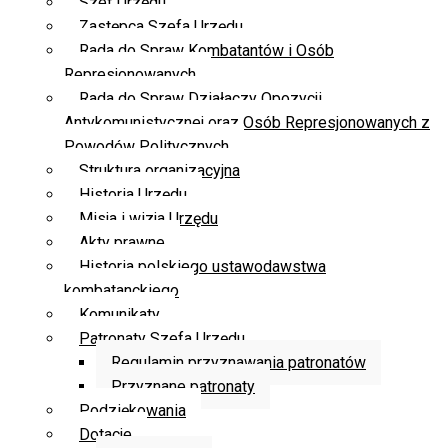
Szef Urzędu
Zastępca Szefa Urzędu
Rada do Spraw Kombatantów i Osób
Represjonowanych
Rada do Spraw Działaczy Opozycji
Antykomunistycznej oraz Osób Represjonowanych z
Powodów Politycznych
Struktura organizacyjna
Historia Urzędu
Misja i wizja Urzędu
Akty prawne
Historia polskiego ustawodawstwa
kombatanckiego
Komunikaty
Patronaty Szefa Urzędu
Regulamin przyznawania patronatów
Przyznane patronaty
Podziękowania
Dotacje