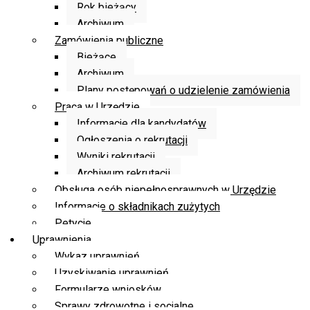
Rok bieżący
Archiwum
Zamówienia publiczne
Bieżące
Archiwum
Plany postępowań o udzielenie zamówienia
Praca w Urzędzie
Informacje dla kandydatów
Ogłoszenia o rekrutacji
Wyniki rekrutacji
Archiwum rekrutacji
Obsługa osób niepełnosprawnych w Urzędzie
Informacje o składnikach zużytych
Petycje
Uprawnienia
Wykaz uprawnień
Uzyskiwanie uprawnień
Formularze wniosków
Sprawy zdrowotne i socjalne