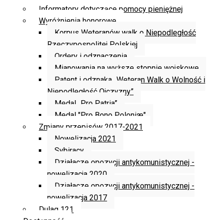
Informatory dotyczące pomocy pieniężnej
Wyróżnienia honorowe
Korpus Weteranów walk o Niepodległość
Rzeczypospolitej Polskiej
Ordery i odznaczenia
Mianowania na wyższe stopnie wojskowe
Patent i odznaka „Weteran Walk o Wolność i
Niepodległość Ojczyzny”
Medal „Pro Patria”
Medal "Pro Bono Poloniæ"
Zmiany przepisów 2017-2021
Nowelizacja 2021
Sybiracy
Działacze opozycji antykomunistycznej -
nowelizacja 2020
Działacze opozycji antykomunistycznej -
nowelizacja 2017
Dulag 121