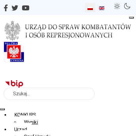
Wybierz swój język
Szukaj
KONKURS
Wyniki
Urząd