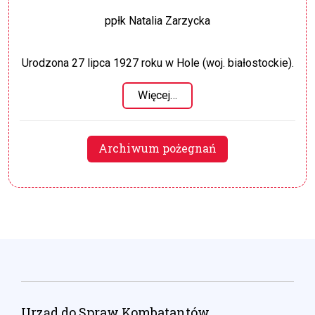
ppłk Natalia Zarzycka
Urodzona 27 lipca 1927 roku w Hole (woj. białostockie).
Więcej…
Archiwum pożegnań
Urząd do Spraw Kombatantów