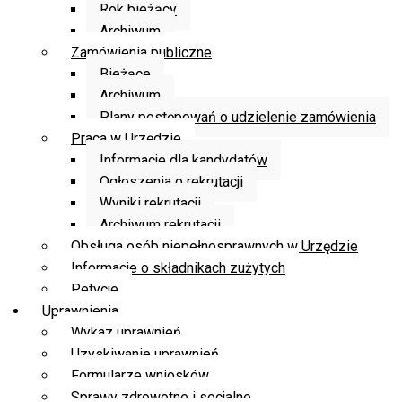
Rok bieżący
Archiwum
Zamówienia publiczne
Bieżące
Archiwum
Plany postępowań o udzielenie zamówienia
Praca w Urzędzie
Informacje dla kandydatów
Ogłoszenia o rekrutacji
Wyniki rekrutacji
Archiwum rekrutacji
Obsługa osób niepełnosprawnych w Urzędzie
Informacje o składnikach zużytych
Petycje
Uprawnienia
Wykaz uprawnień
Uzyskiwanie uprawnień
Formularze wniosków
Sprawy zdrowotne i socjalne