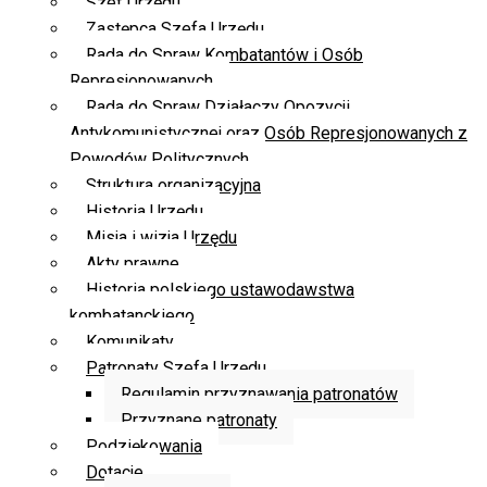
Szef Urzędu
Zastępca Szefa Urzędu
Rada do Spraw Kombatantów i Osób
Represjonowanych
Rada do Spraw Działaczy Opozycji
Antykomunistycznej oraz Osób Represjonowanych z
Powodów Politycznych
Struktura organizacyjna
Historia Urzędu
Misja i wizja Urzędu
Akty prawne
Historia polskiego ustawodawstwa
kombatanckiego
Komunikaty
Patronaty Szefa Urzędu
Regulamin przyznawania patronatów
Przyznane patronaty
Podziękowania
Dotacje