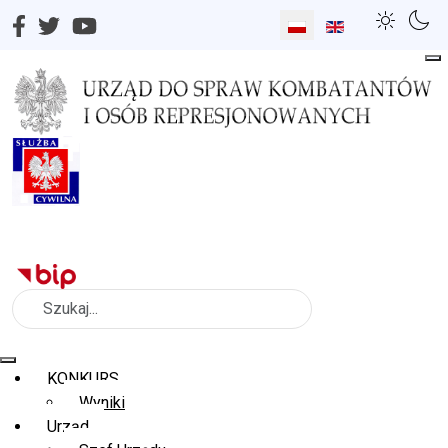
Wybierz swój język
Szukaj
KONKURS
Wyniki
Urząd