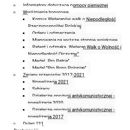
Informatory dotyczące pomocy pieniężnej
Wyróżnienia honorowe
Korpus Weteranów walk o Niepodległość
Rzeczypospolitej Polskiej
Ordery i odznaczenia
Mianowania na wyższe stopnie wojskowe
Patent i odznaka „Weteran Walk o Wolność i
Niepodległość Ojczyzny”
Medal „Pro Patria”
Medal "Pro Bono Poloniæ"
Zmiany przepisów 2017-2021
Nowelizacja 2021
Sybiracy
Działacze opozycji antykomunistycznej -
nowelizacja 2020
Działacze opozycji antykomunistycznej -
nowelizacja 2017
Dulag 121