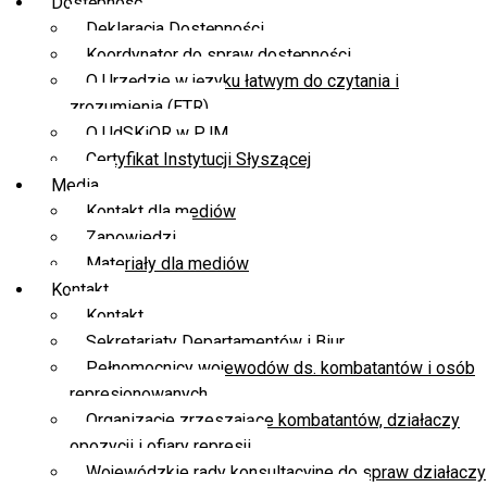
Dostępność
Deklaracja Dostępności
Koordynator do spraw dostępności
O Urzędzie w języku łatwym do czytania i
zrozumienia (ETR)
O UdSKiOR w PJM
Certyfikat Instytucji Słyszącej
Media
Kontakt dla mediów
Zapowiedzi
Materiały dla mediów
Kontakt
Kontakt
Sekretariaty Departamentów i Biur
Pełnomocnicy wojewodów ds. kombatantów i osób
represjonowanych
Organizacje zrzeszające kombatantów, działaczy
opozycji i ofiary represji
Wojewódzkie rady konsultacyjne do spraw działaczy