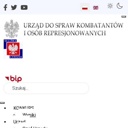
Wybierz swój język
Szukaj
KONKURS
Wyniki
Urząd