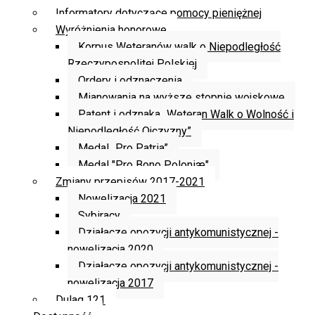
Informatory dotyczące pomocy pieniężnej
Wyróżnienia honorowe
Korpus Weteranów walk o Niepodległość
Rzeczypospolitej Polskiej
Ordery i odznaczenia
Mianowania na wyższe stopnie wojskowe
Patent i odznaka „Weteran Walk o Wolność i
Niepodległość Ojczyzny”
Medal „Pro Patria”
Medal "Pro Bono Poloniæ"
Zmiany przepisów 2017-2021
Nowelizacja 2021
Sybiracy
Działacze opozycji antykomunistycznej -
nowelizacja 2020
Działacze opozycji antykomunistycznej -
nowelizacja 2017
Dulag 121