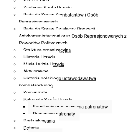
Szef Urzędu
Zastępca Szefa Urzędu
Rada do Spraw Kombatantów i Osób
Represjonowanych
Rada do Spraw Działaczy Opozycji
Antykomunistycznej oraz Osób Represjonowanych z
Powodów Politycznych
Struktura organizacyjna
Historia Urzędu
Misja i wizja Urzędu
Akty prawne
Historia polskiego ustawodawstwa
kombatanckiego
Komunikaty
Patronaty Szefa Urzędu
Regulamin przyznawania patronatów
Przyznane patronaty
Podziękowania
Dotacje