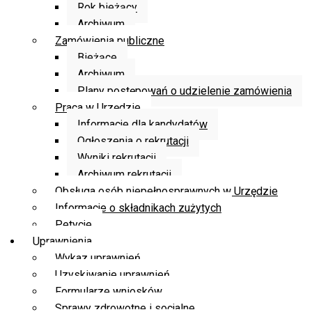
Rok bieżący
Archiwum
Zamówienia publiczne
Bieżące
Archiwum
Plany postępowań o udzielenie zamówienia
Praca w Urzędzie
Informacje dla kandydatów
Ogłoszenia o rekrutacji
Wyniki rekrutacji
Archiwum rekrutacji
Obsługa osób niepełnosprawnych w Urzędzie
Informacje o składnikach zużytych
Petycje
Uprawnienia
Wykaz uprawnień
Uzyskiwanie uprawnień
Formularze wniosków
Sprawy zdrowotne i socjalne