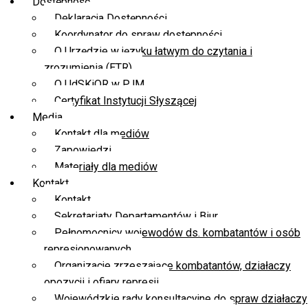
Dostępność
Deklaracja Dostępności
Koordynator do spraw dostępności
O Urzędzie w języku łatwym do czytania i
zrozumienia (ETR)
O UdSKiOR w PJM
Certyfikat Instytucji Słyszącej
Media
Kontakt dla mediów
Zapowiedzi
Materiały dla mediów
Kontakt
Kontakt
Sekretariaty Departamentów i Biur
Pełnomocnicy wojewodów ds. kombatantów i osób
represjonowanych
Organizacje zrzeszające kombatantów, działaczy
opozycji i ofiary represji
Wojewódzkie rady konsultacyjne do spraw działaczy