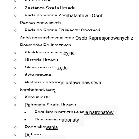
Szef Urzędu
Zastępca Szefa Urzędu
Rada do Spraw Kombatantów i Osób
Represjonowanych
Rada do Spraw Działaczy Opozycji
Antykomunistycznej oraz Osób Represjonowanych z
Powodów Politycznych
Struktura organizacyjna
Historia Urzędu
Misja i wizja Urzędu
Akty prawne
Historia polskiego ustawodawstwa
kombatanckiego
Komunikaty
Patronaty Szefa Urzędu
Regulamin przyznawania patronatów
Przyznane patronaty
Podziękowania
Dotacje