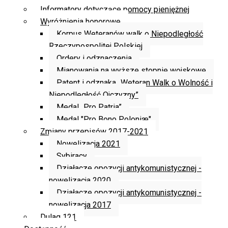
Informatory dotyczące pomocy pieniężnej
Wyróżnienia honorowe
Korpus Weteranów walk o Niepodległość
Rzeczypospolitej Polskiej
Ordery i odznaczenia
Mianowania na wyższe stopnie wojskowe
Patent i odznaka „Weteran Walk o Wolność i
Niepodległość Ojczyzny”
Medal „Pro Patria”
Medal "Pro Bono Poloniæ"
Zmiany przepisów 2017-2021
Nowelizacja 2021
Sybiracy
Działacze opozycji antykomunistycznej -
nowelizacja 2020
Działacze opozycji antykomunistycznej -
nowelizacja 2017
Dulag 121