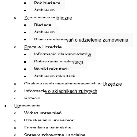
Rok bieżący
Archiwum
Zamówienia publiczne
Bieżące
Archiwum
Plany postępowań o udzielenie zamówienia
Praca w Urzędzie
Informacje dla kandydatów
Ogłoszenia o rekrutacji
Wyniki rekrutacji
Archiwum rekrutacji
Obsługa osób niepełnosprawnych w Urzędzie
Informacje o składnikach zużytych
Petycje
Uprawnienia
Wykaz uprawnień
Uzyskiwanie uprawnień
Formularze wniosków
Sprawy zdrowotne i socjalne