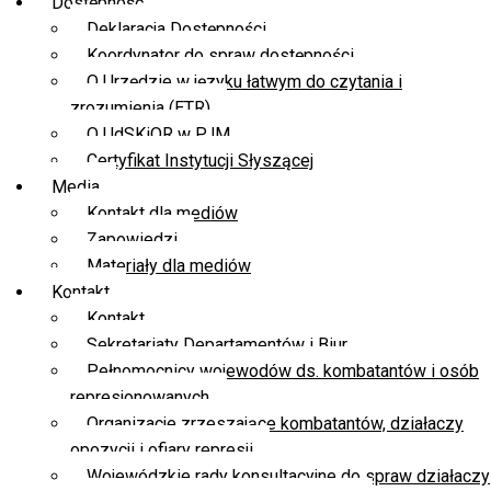
Dostępność
Deklaracja Dostępności
Koordynator do spraw dostępności
O Urzędzie w języku łatwym do czytania i
zrozumienia (ETR)
O UdSKiOR w PJM
Certyfikat Instytucji Słyszącej
Media
Kontakt dla mediów
Zapowiedzi
Materiały dla mediów
Kontakt
Kontakt
Sekretariaty Departamentów i Biur
Pełnomocnicy wojewodów ds. kombatantów i osób
represjonowanych
Organizacje zrzeszające kombatantów, działaczy
opozycji i ofiary represji
Wojewódzkie rady konsultacyjne do spraw działaczy