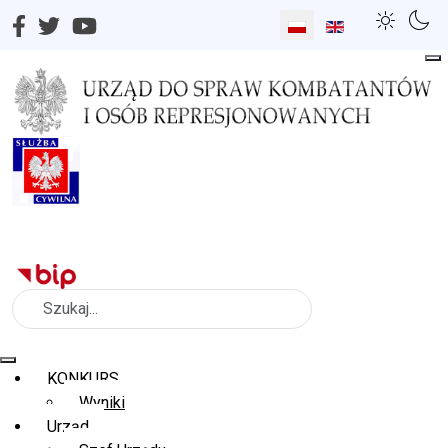
Wybierz swój język
Szukaj
KONKURS
Wyniki
Urząd