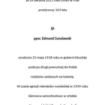
że 24 sierpnia 2021 roku zmarł w USA
przeżywszy 103 lata
ŚP
ppor. Edmund Gonsławski
urodzony 25 maja 1918 roku w guberni irkuckiej
podczas drogi powrotnej do Polski
rodziców zesłanych na Syberię.
W czasie agresji niemiecko-sowieckiej w 1939 roku
kierowca samochodowy w sztabie