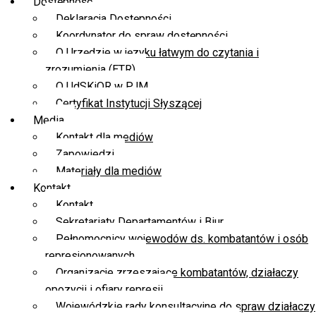
Dostępność
Deklaracja Dostępności
Koordynator do spraw dostępności
O Urzędzie w języku łatwym do czytania i
zrozumienia (ETR)
O UdSKiOR w PJM
Certyfikat Instytucji Słyszącej
Media
Kontakt dla mediów
Zapowiedzi
Materiały dla mediów
Kontakt
Kontakt
Sekretariaty Departamentów i Biur
Pełnomocnicy wojewodów ds. kombatantów i osób
represjonowanych
Organizacje zrzeszające kombatantów, działaczy
opozycji i ofiary represji
Wojewódzkie rady konsultacyjne do spraw działaczy