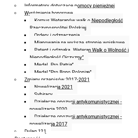
Informatory dotyczące pomocy pieniężnej
Wyróżnienia honorowe
Korpus Weteranów walk o Niepodległość
Rzeczypospolitej Polskiej
Ordery i odznaczenia
Mianowania na wyższe stopnie wojskowe
Patent i odznaka „Weteran Walk o Wolność i
Niepodległość Ojczyzny”
Medal „Pro Patria”
Medal "Pro Bono Poloniæ"
Zmiany przepisów 2017-2021
Nowelizacja 2021
Sybiracy
Działacze opozycji antykomunistycznej -
nowelizacja 2020
Działacze opozycji antykomunistycznej -
nowelizacja 2017
Dulag 121