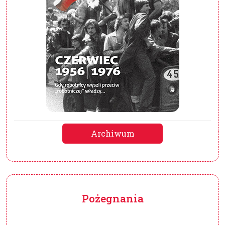
Archiwum
Pożegnania