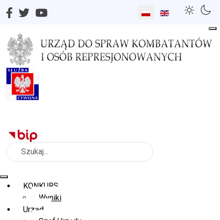
Wybierz swój język
Szukaj
KONKURS
Wyniki
Urząd