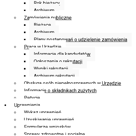
Rok bieżący
Archiwum
Zamówienia publiczne
Bieżące
Archiwum
Plany postępowań o udzielenie zamówienia
Praca w Urzędzie
Informacje dla kandydatów
Ogłoszenia o rekrutacji
Wyniki rekrutacji
Archiwum rekrutacji
Obsługa osób niepełnosprawnych w Urzędzie
Informacje o składnikach zużytych
Petycje
Uprawnienia
Wykaz uprawnień
Uzyskiwanie uprawnień
Formularze wniosków
Sprawy zdrowotne i socjalne