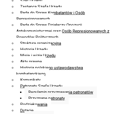
Szef Urzędu
Zastępca Szefa Urzędu
Rada do Spraw Kombatantów i Osób
Represjonowanych
Rada do Spraw Działaczy Opozycji
Antykomunistycznej oraz Osób Represjonowanych z
Powodów Politycznych
Struktura organizacyjna
Historia Urzędu
Misja i wizja Urzędu
Akty prawne
Historia polskiego ustawodawstwa
kombatanckiego
Komunikaty
Patronaty Szefa Urzędu
Regulamin przyznawania patronatów
Przyznane patronaty
Podziękowania
Dotacje