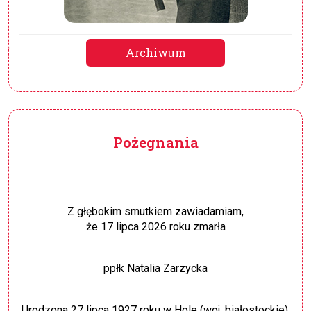
Archiwum
Pożegnania
Z głębokim smutkiem zawiadamiam,
że 17 lipca 2026 roku zmarła
ppłk Natalia Zarzycka
Urodzona 27 lipca 1927 roku w Hole (woj. białostockie).