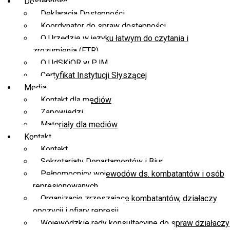
Dostępność
Deklaracja Dostępności
Koordynator do spraw dostępności
O Urzędzie w języku łatwym do czytania i
zrozumienia (ETR)
O UdSKiOR w PJM
Certyfikat Instytucji Słyszącej
Media
Kontakt dla mediów
Zapowiedzi
Materiały dla mediów
Kontakt
Kontakt
Sekretariaty Departamentów i Biur
Pełnomocnicy wojewodów ds. kombatantów i osób
represjonowanych
Organizacje zrzeszające kombatantów, działaczy
opozycji i ofiary represji
Wojewódzkie rady konsultacyjne do spraw działaczy