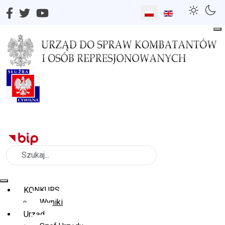
Wybierz swój język
Szukaj
KONKURS
Wyniki
Urząd