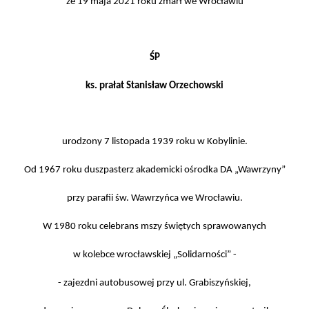
że 19 maja 2021 roku zmarł we Wrocławiu
ŚP
ks. prałat Stanisław Orzechowski
urodzony 7 listopada 1939 roku w Kobylinie.
Od 1967 roku duszpasterz akademicki ośrodka DA „Wawrzyny”
przy parafii św. Wawrzyńca we Wrocławiu.
W 1980 roku celebrans mszy świętych sprawowanych
w kolebce wrocławskiej „Solidarności” -
- zajezdni autobusowej przy ul. Grabiszyńskiej,