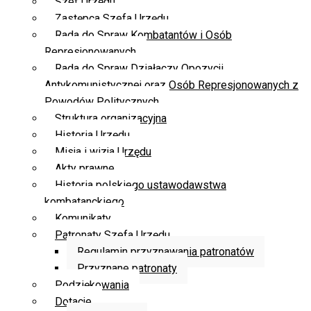
Szef Urzędu
Zastępca Szefa Urzędu
Rada do Spraw Kombatantów i Osób
Represjonowanych
Rada do Spraw Działaczy Opozycji
Antykomunistycznej oraz Osób Represjonowanych z
Powodów Politycznych
Struktura organizacyjna
Historia Urzędu
Misja i wizja Urzędu
Akty prawne
Historia polskiego ustawodawstwa
kombatanckiego
Komunikaty
Patronaty Szefa Urzędu
Regulamin przyznawania patronatów
Przyznane patronaty
Podziękowania
Dotacje