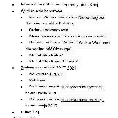
Informatory dotyczące pomocy pieniężnej
Wyróżnienia honorowe
Korpus Weteranów walk o Niepodległość
Rzeczypospolitej Polskiej
Ordery i odznaczenia
Mianowania na wyższe stopnie wojskowe
Patent i odznaka „Weteran Walk o Wolność i
Niepodległość Ojczyzny”
Medal „Pro Patria”
Medal "Pro Bono Poloniæ"
Zmiany przepisów 2017-2021
Nowelizacja 2021
Sybiracy
Działacze opozycji antykomunistycznej -
nowelizacja 2020
Działacze opozycji antykomunistycznej -
nowelizacja 2017
Dulag 121