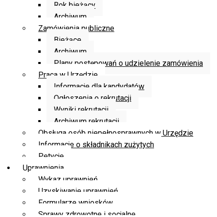
Rok bieżący
Archiwum
Zamówienia publiczne
Bieżące
Archiwum
Plany postępowań o udzielenie zamówienia
Praca w Urzędzie
Informacje dla kandydatów
Ogłoszenia o rekrutacji
Wyniki rekrutacji
Archiwum rekrutacji
Obsługa osób niepełnosprawnych w Urzędzie
Informacje o składnikach zużytych
Petycje
Uprawnienia
Wykaz uprawnień
Uzyskiwanie uprawnień
Formularze wniosków
Sprawy zdrowotne i socjalne