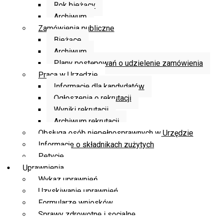
Rok bieżący
Archiwum
Zamówienia publiczne
Bieżące
Archiwum
Plany postępowań o udzielenie zamówienia
Praca w Urzędzie
Informacje dla kandydatów
Ogłoszenia o rekrutacji
Wyniki rekrutacji
Archiwum rekrutacji
Obsługa osób niepełnosprawnych w Urzędzie
Informacje o składnikach zużytych
Petycje
Uprawnienia
Wykaz uprawnień
Uzyskiwanie uprawnień
Formularze wniosków
Sprawy zdrowotne i socjalne