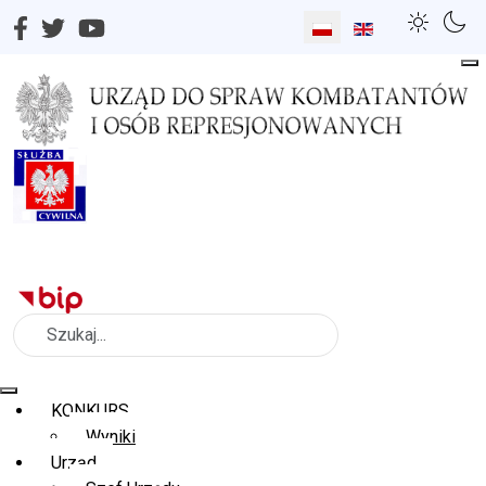
Wybierz swój język
Szukaj
KONKURS
Wyniki
Urząd