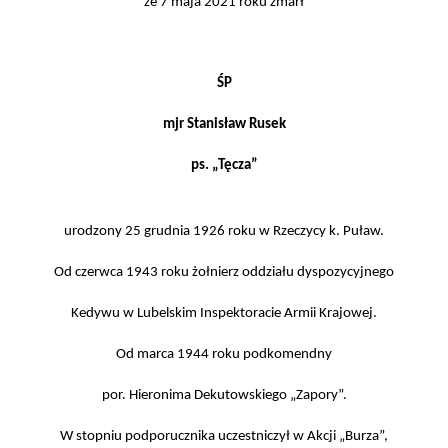
że 7 maja 2021 roku zmarł
ŚP
mjr Stanisław Rusek
ps. „Tęcza”
urodzony 25 grudnia 1926 roku w Rzeczycy k. Puław.
Od czerwca 1943 roku żołnierz oddziału dyspozycyjnego
Kedywu w Lubelskim Inspektoracie Armii Krajowej.
Od marca 1944 roku podkomendny
por. Hieronima Dekutowskiego „Zapory”.
W stopniu podporucznika uczestniczył w Akcji „Burza”,