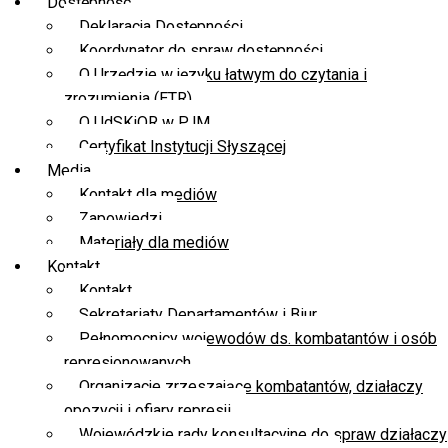
Dostępność
Deklaracja Dostępności
Koordynator do spraw dostępności
O Urzędzie w języku łatwym do czytania i
zrozumienia (ETR)
O UdSKiOR w PJM
Certyfikat Instytucji Słyszącej
Media
Kontakt dla mediów
Zapowiedzi
Materiały dla mediów
Kontakt
Kontakt
Sekretariaty Departamentów i Biur
Pełnomocnicy wojewodów ds. kombatantów i osób
represjonowanych
Organizacje zrzeszające kombatantów, działaczy
opozycji i ofiary represji
Wojewódzkie rady konsultacyjne do spraw działaczy