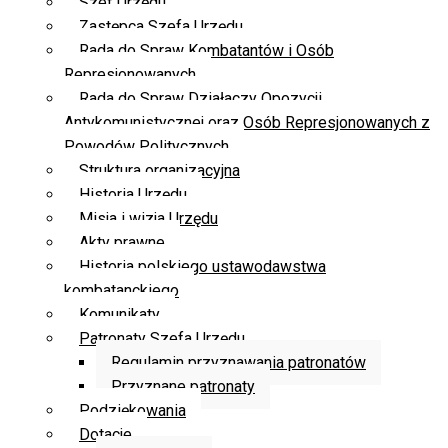
Szef Urzędu
Zastępca Szefa Urzędu
Rada do Spraw Kombatantów i Osób
Represjonowanych
Rada do Spraw Działaczy Opozycji
Antykomunistycznej oraz Osób Represjonowanych z
Powodów Politycznych
Struktura organizacyjna
Historia Urzędu
Misja i wizja Urzędu
Akty prawne
Historia polskiego ustawodawstwa
kombatanckiego
Komunikaty
Patronaty Szefa Urzędu
Regulamin przyznawania patronatów
Przyznane patronaty
Podziękowania
Dotacje