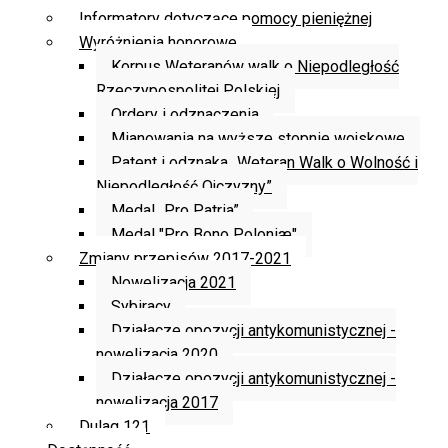
Informatory dotyczące pomocy pieniężnej
Wyróżnienia honorowe
Korpus Weteranów walk o Niepodległość
Rzeczypospolitej Polskiej
Ordery i odznaczenia
Mianowania na wyższe stopnie wojskowe
Patent i odznaka „Weteran Walk o Wolność i
Niepodległość Ojczyzny”
Medal „Pro Patria”
Medal "Pro Bono Poloniæ"
Zmiany przepisów 2017-2021
Nowelizacja 2021
Sybiracy
Działacze opozycji antykomunistycznej -
nowelizacja 2020
Działacze opozycji antykomunistycznej -
nowelizacja 2017
Dulag 121