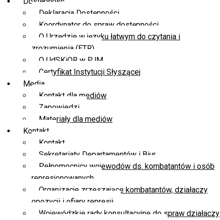
Dostępność
Deklaracja Dostępności
Koordynator do spraw dostępności
O Urzędzie w języku łatwym do czytania i
zrozumienia (ETR)
O UdSKiOR w PJM
Certyfikat Instytucji Słyszącej
Media
Kontakt dla mediów
Zapowiedzi
Materiały dla mediów
Kontakt
Kontakt
Sekretariaty Departamentów i Biur
Pełnomocnicy wojewodów ds. kombatantów i osób
represjonowanych
Organizacje zrzeszające kombatantów, działaczy
opozycji i ofiary represji
Wojewódzkie rady konsultacyjne do spraw działaczy