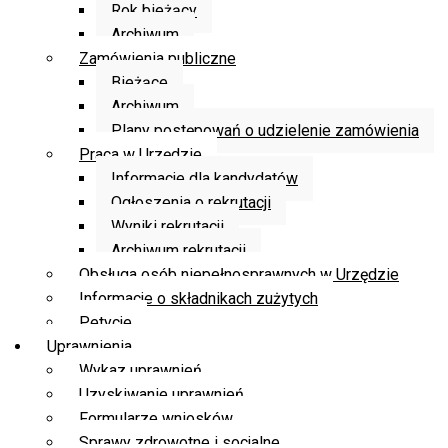
Rok bieżący
Archiwum
Zamówienia publiczne
Bieżące
Archiwum
Plany postępowań o udzielenie zamówienia
Praca w Urzędzie
Informacje dla kandydatów
Ogłoszenia o rekrutacji
Wyniki rekrutacji
Archiwum rekrutacji
Obsługa osób niepełnosprawnych w Urzędzie
Informacje o składnikach zużytych
Petycje
Uprawnienia
Wykaz uprawnień
Uzyskiwanie uprawnień
Formularze wniosków
Sprawy zdrowotne i socjalne