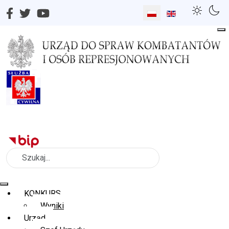
Wybierz swój język
Szukaj
KONKURS
Wyniki
Urząd