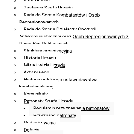
Szef Urzędu
Zastępca Szefa Urzędu
Rada do Spraw Kombatantów i Osób
Represjonowanych
Rada do Spraw Działaczy Opozycji
Antykomunistycznej oraz Osób Represjonowanych z
Powodów Politycznych
Struktura organizacyjna
Historia Urzędu
Misja i wizja Urzędu
Akty prawne
Historia polskiego ustawodawstwa
kombatanckiego
Komunikaty
Patronaty Szefa Urzędu
Regulamin przyznawania patronatów
Przyznane patronaty
Podziękowania
Dotacje