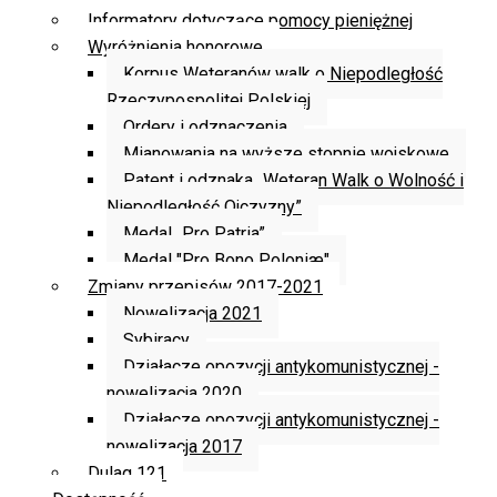
Informatory dotyczące pomocy pieniężnej
Wyróżnienia honorowe
Korpus Weteranów walk o Niepodległość
Rzeczypospolitej Polskiej
Ordery i odznaczenia
Mianowania na wyższe stopnie wojskowe
Patent i odznaka „Weteran Walk o Wolność i
Niepodległość Ojczyzny”
Medal „Pro Patria”
Medal "Pro Bono Poloniæ"
Zmiany przepisów 2017-2021
Nowelizacja 2021
Sybiracy
Działacze opozycji antykomunistycznej -
nowelizacja 2020
Działacze opozycji antykomunistycznej -
nowelizacja 2017
Dulag 121