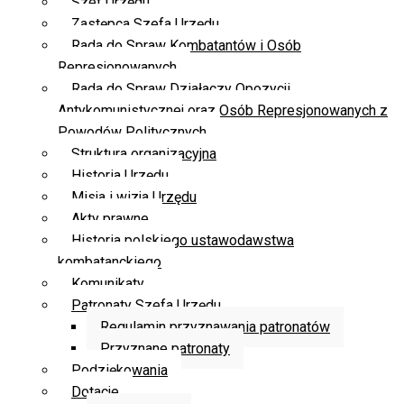
Szef Urzędu
Zastępca Szefa Urzędu
Rada do Spraw Kombatantów i Osób
Represjonowanych
Rada do Spraw Działaczy Opozycji
Antykomunistycznej oraz Osób Represjonowanych z
Powodów Politycznych
Struktura organizacyjna
Historia Urzędu
Misja i wizja Urzędu
Akty prawne
Historia polskiego ustawodawstwa
kombatanckiego
Komunikaty
Patronaty Szefa Urzędu
Regulamin przyznawania patronatów
Przyznane patronaty
Podziękowania
Dotacje