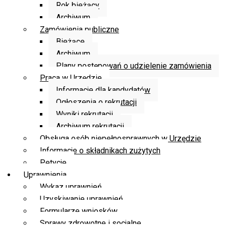
Rok bieżący
Archiwum
Zamówienia publiczne
Bieżące
Archiwum
Plany postępowań o udzielenie zamówienia
Praca w Urzędzie
Informacje dla kandydatów
Ogłoszenia o rekrutacji
Wyniki rekrutacji
Archiwum rekrutacji
Obsługa osób niepełnosprawnych w Urzędzie
Informacje o składnikach zużytych
Petycje
Uprawnienia
Wykaz uprawnień
Uzyskiwanie uprawnień
Formularze wniosków
Sprawy zdrowotne i socjalne