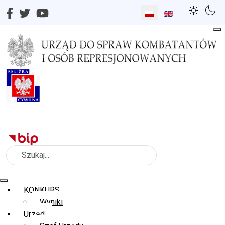
Wybierz swój język
Szukaj
KONKURS
Wyniki
Urząd