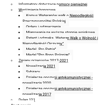
Informatory dotyczące pomocy pieniężnej
Wyróżnienia honorowe
Korpus Weteranów walk o Niepodległość
Rzeczypospolitej Polskiej
Ordery i odznaczenia
Mianowania na wyższe stopnie wojskowe
Patent i odznaka „Weteran Walk o Wolność i
Niepodległość Ojczyzny”
Medal „Pro Patria”
Medal "Pro Bono Poloniæ"
Zmiany przepisów 2017-2021
Nowelizacja 2021
Sybiracy
Działacze opozycji antykomunistycznej -
nowelizacja 2020
Działacze opozycji antykomunistycznej -
nowelizacja 2017
Dulag 121