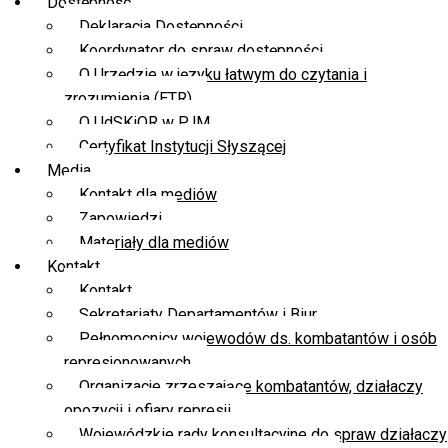
Dostępność
Deklaracja Dostępności
Koordynator do spraw dostępności
O Urzędzie w języku łatwym do czytania i
zrozumienia (ETR)
O UdSKiOR w PJM
Certyfikat Instytucji Słyszącej
Media
Kontakt dla mediów
Zapowiedzi
Materiały dla mediów
Kontakt
Kontakt
Sekretariaty Departamentów i Biur
Pełnomocnicy wojewodów ds. kombatantów i osób
represjonowanych
Organizacje zrzeszające kombatantów, działaczy
opozycji i ofiary represji
Wojewódzkie rady konsultacyjne do spraw działaczy