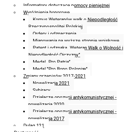
Informatory dotyczące pomocy pieniężnej
Wyróżnienia honorowe
Korpus Weteranów walk o Niepodległość
Rzeczypospolitej Polskiej
Ordery i odznaczenia
Mianowania na wyższe stopnie wojskowe
Patent i odznaka „Weteran Walk o Wolność i
Niepodległość Ojczyzny”
Medal „Pro Patria”
Medal "Pro Bono Poloniæ"
Zmiany przepisów 2017-2021
Nowelizacja 2021
Sybiracy
Działacze opozycji antykomunistycznej -
nowelizacja 2020
Działacze opozycji antykomunistycznej -
nowelizacja 2017
Dulag 121