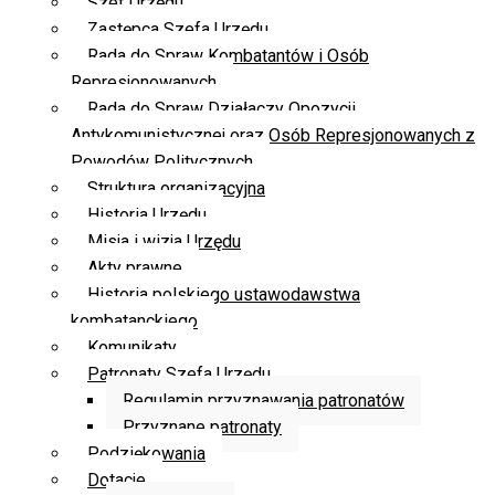
Szef Urzędu
Zastępca Szefa Urzędu
Rada do Spraw Kombatantów i Osób
Represjonowanych
Rada do Spraw Działaczy Opozycji
Antykomunistycznej oraz Osób Represjonowanych z
Powodów Politycznych
Struktura organizacyjna
Historia Urzędu
Misja i wizja Urzędu
Akty prawne
Historia polskiego ustawodawstwa
kombatanckiego
Komunikaty
Patronaty Szefa Urzędu
Regulamin przyznawania patronatów
Przyznane patronaty
Podziękowania
Dotacje