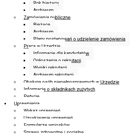
Rok bieżący
Archiwum
Zamówienia publiczne
Bieżące
Archiwum
Plany postępowań o udzielenie zamówienia
Praca w Urzędzie
Informacje dla kandydatów
Ogłoszenia o rekrutacji
Wyniki rekrutacji
Archiwum rekrutacji
Obsługa osób niepełnosprawnych w Urzędzie
Informacje o składnikach zużytych
Petycje
Uprawnienia
Wykaz uprawnień
Uzyskiwanie uprawnień
Formularze wniosków
Sprawy zdrowotne i socjalne