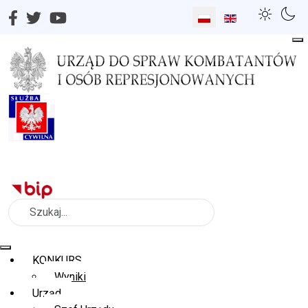
Wybierz swój język
Szukaj
KONKURS
Wyniki
Urząd