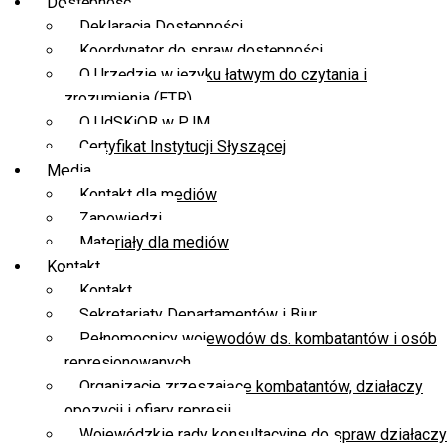
Dostępność
Deklaracja Dostępności
Koordynator do spraw dostępności
O Urzędzie w języku łatwym do czytania i
zrozumienia (ETR)
O UdSKiOR w PJM
Certyfikat Instytucji Słyszącej
Media
Kontakt dla mediów
Zapowiedzi
Materiały dla mediów
Kontakt
Kontakt
Sekretariaty Departamentów i Biur
Pełnomocnicy wojewodów ds. kombatantów i osób
represjonowanych
Organizacje zrzeszające kombatantów, działaczy
opozycji i ofiary represji
Wojewódzkie rady konsultacyjne do spraw działaczy