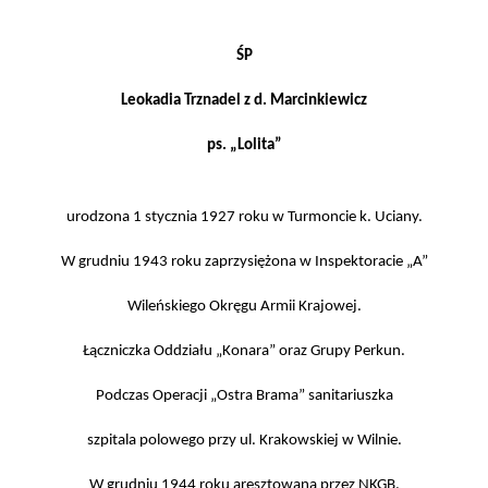
ŚP
Leokadia Trznadel z d. Marcinkiewicz
ps. „Lolita”
urodzona 1 stycznia 1927 roku w Turmoncie k. Uciany.
W grudniu 1943 roku zaprzysiężona w Inspektoracie „A”
Wileńskiego Okręgu Armii Krajowej.
Łączniczka Oddziału „Konara” oraz Grupy Perkun.
Podczas Operacji „Ostra Brama” sanitariuszka
szpitala polowego przy ul. Krakowskiej w Wilnie.
W grudniu 1944 roku aresztowana przez NKGB.