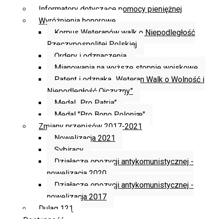
Informatory dotyczące pomocy pieniężnej
Wyróżnienia honorowe
Korpus Weteranów walk o Niepodległość
Rzeczypospolitej Polskiej
Ordery i odznaczenia
Mianowania na wyższe stopnie wojskowe
Patent i odznaka „Weteran Walk o Wolność i
Niepodległość Ojczyzny”
Medal „Pro Patria”
Medal "Pro Bono Poloniæ"
Zmiany przepisów 2017-2021
Nowelizacja 2021
Sybiracy
Działacze opozycji antykomunistycznej -
nowelizacja 2020
Działacze opozycji antykomunistycznej -
nowelizacja 2017
Dulag 121