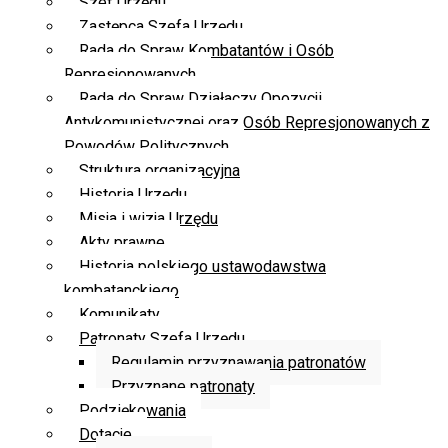
Szef Urzędu
Zastępca Szefa Urzędu
Rada do Spraw Kombatantów i Osób
Represjonowanych
Rada do Spraw Działaczy Opozycji
Antykomunistycznej oraz Osób Represjonowanych z
Powodów Politycznych
Struktura organizacyjna
Historia Urzędu
Misja i wizja Urzędu
Akty prawne
Historia polskiego ustawodawstwa
kombatanckiego
Komunikaty
Patronaty Szefa Urzędu
Regulamin przyznawania patronatów
Przyznane patronaty
Podziękowania
Dotacje