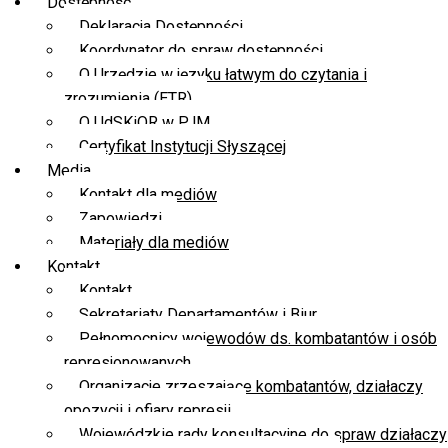
Dostępność
Deklaracja Dostępności
Koordynator do spraw dostępności
O Urzędzie w języku łatwym do czytania i
zrozumienia (ETR)
O UdSKiOR w PJM
Certyfikat Instytucji Słyszącej
Media
Kontakt dla mediów
Zapowiedzi
Materiały dla mediów
Kontakt
Kontakt
Sekretariaty Departamentów i Biur
Pełnomocnicy wojewodów ds. kombatantów i osób
represjonowanych
Organizacje zrzeszające kombatantów, działaczy
opozycji i ofiary represji
Wojewódzkie rady konsultacyjne do spraw działaczy