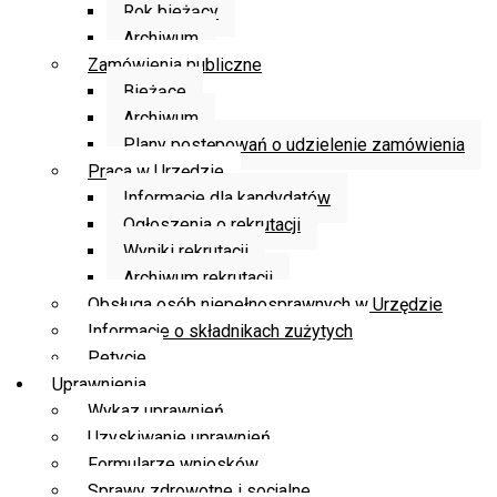
Rok bieżący
Archiwum
Zamówienia publiczne
Bieżące
Archiwum
Plany postępowań o udzielenie zamówienia
Praca w Urzędzie
Informacje dla kandydatów
Ogłoszenia o rekrutacji
Wyniki rekrutacji
Archiwum rekrutacji
Obsługa osób niepełnosprawnych w Urzędzie
Informacje o składnikach zużytych
Petycje
Uprawnienia
Wykaz uprawnień
Uzyskiwanie uprawnień
Formularze wniosków
Sprawy zdrowotne i socjalne