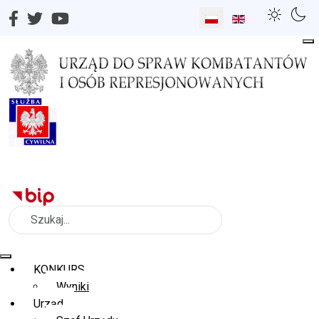
Wybierz swój język
Szukaj
KONKURS
Wyniki
Urząd