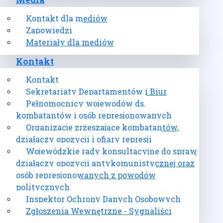
Media
Kontakt dla mediów
Zapowiedzi
Materiały dla mediów
Kontakt
Kontakt
Sekretariaty Departamentów i Biur
Pełnomocnicy wojewodów ds.
kombatantów i osób represjonowanych
Organizacje zrzeszające kombatantów,
działaczy opozycji i ofiary represji
Wojewódzkie rady konsultacyjne do spraw
działaczy opozycji antykomunistycznej oraz
osób represjonowanych z powodów
politycznych
Inspektor Ochrony Danych Osobowych
Zgłoszenia Wewnętrzne - Sygnaliści