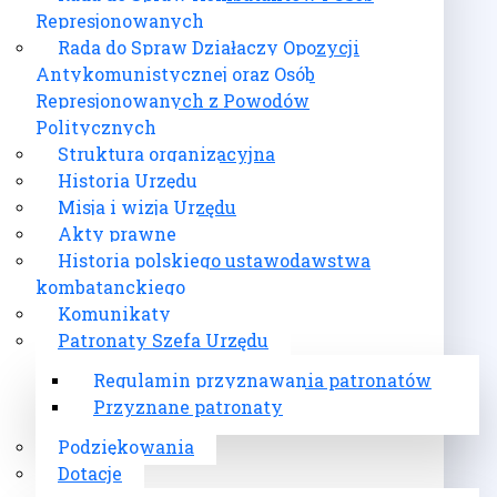
Represjonowanych
Rada do Spraw Działaczy Opozycji
Antykomunistycznej oraz Osób
Represjonowanych z Powodów
Politycznych
Struktura organizacyjna
Historia Urzędu
Misja i wizja Urzędu
Akty prawne
Historia polskiego ustawodawstwa
kombatanckiego
Komunikaty
Patronaty Szefa Urzędu
Regulamin przyznawania patronatów
Przyznane patronaty
Podziękowania
Dotacje