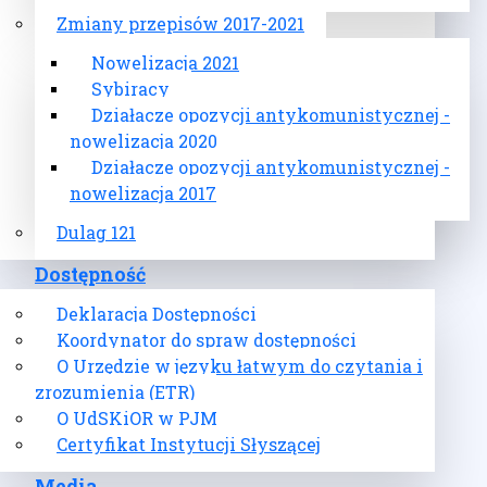
Zmiany przepisów 2017-2021
Nowelizacja 2021
Sybiracy
Działacze opozycji antykomunistycznej -
nowelizacja 2020
Działacze opozycji antykomunistycznej -
nowelizacja 2017
Dulag 121
Dostępność
Deklaracja Dostępności
Koordynator do spraw dostępności
O Urzędzie w języku łatwym do czytania i
zrozumienia (ETR)
O UdSKiOR w PJM
Certyfikat Instytucji Słyszącej