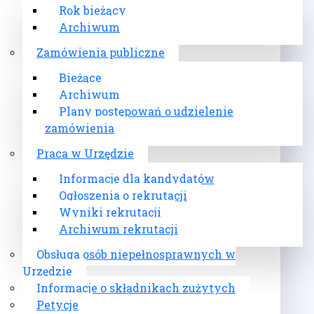
Rok bieżący
Archiwum
Zamówienia publiczne
Bieżące
Archiwum
Plany postępowań o udzielenie
zamówienia
Praca w Urzędzie
Informacje dla kandydatów
Ogłoszenia o rekrutacji
Wyniki rekrutacji
Archiwum rekrutacji
Obsługa osób niepełnosprawnych w
Urzędzie
Informacje o składnikach zużytych
Petycje