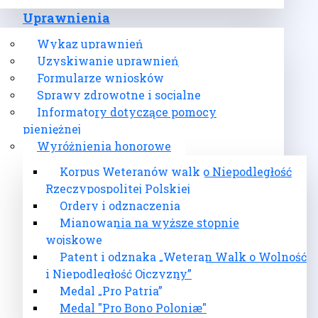
Uprawnienia
Wykaz uprawnień
Uzyskiwanie uprawnień
Formularze wniosków
Sprawy zdrowotne i socjalne
Informatory dotyczące pomocy
pieniężnej
Wyróżnienia honorowe
Korpus Weteranów walk o Niepodległość
Rzeczypospolitej Polskiej
Ordery i odznaczenia
Mianowania na wyższe stopnie
wojskowe
Patent i odznaka „Weteran Walk o Wolność
i Niepodległość Ojczyzny”
Medal „Pro Patria”
Medal "Pro Bono Poloniæ"