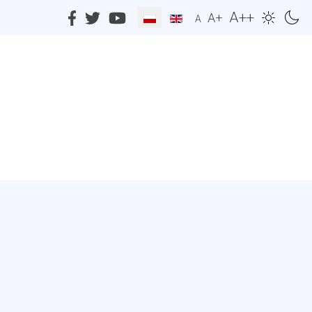
A++
A+
A