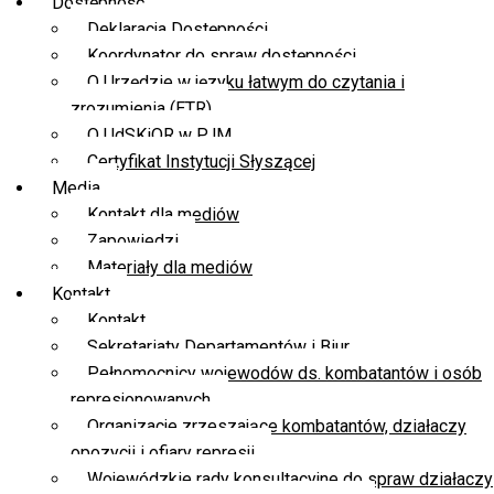
Dostępność
Deklaracja Dostępności
Koordynator do spraw dostępności
O Urzędzie w języku łatwym do czytania i
zrozumienia (ETR)
O UdSKiOR w PJM
Certyfikat Instytucji Słyszącej
Media
Kontakt dla mediów
Zapowiedzi
Materiały dla mediów
Kontakt
Kontakt
Sekretariaty Departamentów i Biur
Pełnomocnicy wojewodów ds. kombatantów i osób
represjonowanych
Organizacje zrzeszające kombatantów, działaczy
opozycji i ofiary represji
Wojewódzkie rady konsultacyjne do spraw działaczy