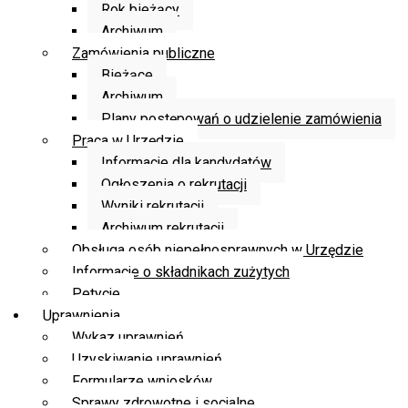
Rok bieżący
Archiwum
Zamówienia publiczne
Bieżące
Archiwum
Plany postępowań o udzielenie zamówienia
Praca w Urzędzie
Informacje dla kandydatów
Ogłoszenia o rekrutacji
Wyniki rekrutacji
Archiwum rekrutacji
Obsługa osób niepełnosprawnych w Urzędzie
Informacje o składnikach zużytych
Petycje
Uprawnienia
Wykaz uprawnień
Uzyskiwanie uprawnień
Formularze wniosków
Sprawy zdrowotne i socjalne