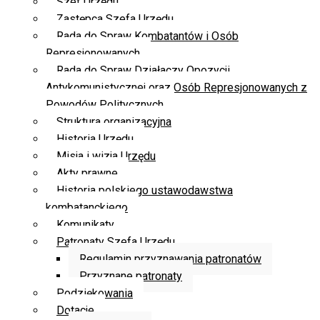
Szef Urzędu
Zastępca Szefa Urzędu
Rada do Spraw Kombatantów i Osób
Represjonowanych
Rada do Spraw Działaczy Opozycji
Antykomunistycznej oraz Osób Represjonowanych z
Powodów Politycznych
Struktura organizacyjna
Historia Urzędu
Misja i wizja Urzędu
Akty prawne
Historia polskiego ustawodawstwa
kombatanckiego
Komunikaty
Patronaty Szefa Urzędu
Regulamin przyznawania patronatów
Przyznane patronaty
Podziękowania
Dotacje