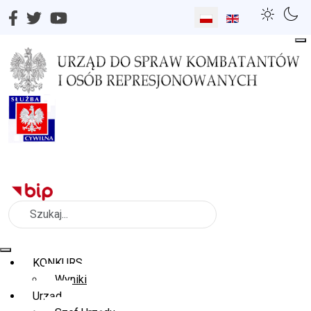
Wybierz swój język
Szukaj
KONKURS
Wyniki
Urząd