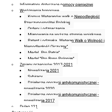
Informatory dotyczące pomocy pieniężnej
Wyróżnienia honorowe
Korpus Weteranów walk o Niepodległość
Rzeczypospolitej Polskiej
Ordery i odznaczenia
Mianowania na wyższe stopnie wojskowe
Patent i odznaka „Weteran Walk o Wolność i
Niepodległość Ojczyzny”
Medal „Pro Patria”
Medal "Pro Bono Poloniæ"
Zmiany przepisów 2017-2021
Nowelizacja 2021
Sybiracy
Działacze opozycji antykomunistycznej -
nowelizacja 2020
Działacze opozycji antykomunistycznej -
nowelizacja 2017
Dulag 121