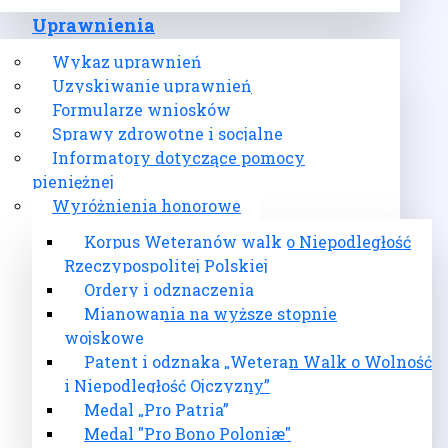
Uprawnienia
Wykaz uprawnień
Uzyskiwanie uprawnień
Formularze wniosków
Sprawy zdrowotne i socjalne
Informatory dotyczące pomocy
pieniężnej
Wyróżnienia honorowe
Korpus Weteranów walk o Niepodległość
Rzeczypospolitej Polskiej
Ordery i odznaczenia
Mianowania na wyższe stopnie
wojskowe
Patent i odznaka „Weteran Walk o Wolność
i Niepodległość Ojczyzny”
Medal „Pro Patria”
Medal "Pro Bono Poloniæ"