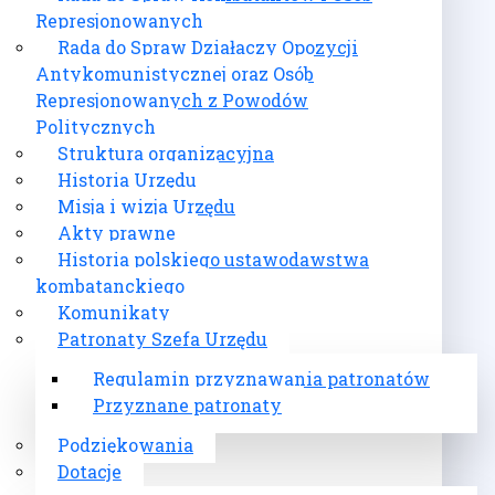
Represjonowanych
Rada do Spraw Działaczy Opozycji
Antykomunistycznej oraz Osób
Represjonowanych z Powodów
Politycznych
Struktura organizacyjna
Historia Urzędu
Misja i wizja Urzędu
Akty prawne
Historia polskiego ustawodawstwa
kombatanckiego
Komunikaty
Patronaty Szefa Urzędu
Regulamin przyznawania patronatów
Przyznane patronaty
Podziękowania
Dotacje