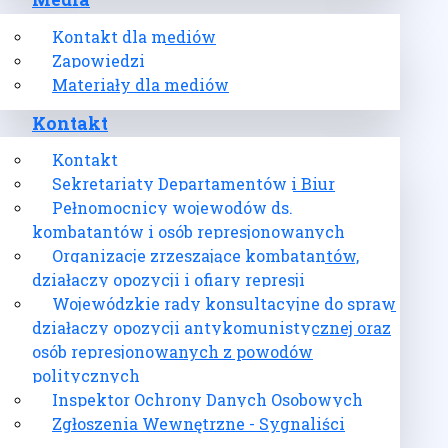
Media
Kontakt dla mediów
Zapowiedzi
Materiały dla mediów
Kontakt
Kontakt
Sekretariaty Departamentów i Biur
Pełnomocnicy wojewodów ds.
kombatantów i osób represjonowanych
Organizacje zrzeszające kombatantów,
działaczy opozycji i ofiary represji
Wojewódzkie rady konsultacyjne do spraw
działaczy opozycji antykomunistycznej oraz
osób represjonowanych z powodów
politycznych
Inspektor Ochrony Danych Osobowych
Zgłoszenia Wewnętrzne - Sygnaliści