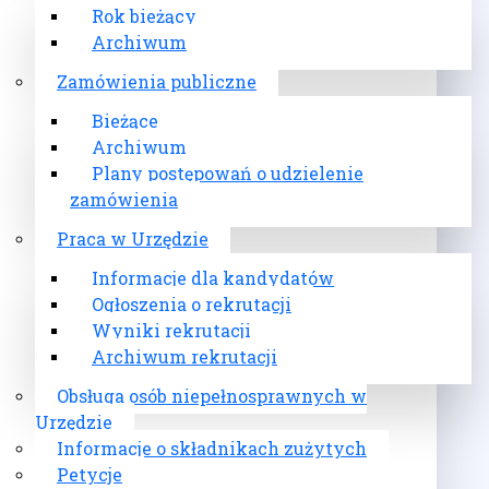
Rok bieżący
Archiwum
Zamówienia publiczne
Bieżące
Archiwum
Plany postępowań o udzielenie
zamówienia
Praca w Urzędzie
Informacje dla kandydatów
Ogłoszenia o rekrutacji
Wyniki rekrutacji
Archiwum rekrutacji
Obsługa osób niepełnosprawnych w
Urzędzie
Informacje o składnikach zużytych
Petycje