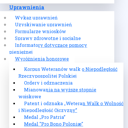
Uprawnienia
Wykaz uprawnień
Uzyskiwanie uprawnień
Formularze wniosków
Sprawy zdrowotne i socjalne
Informatory dotyczące pomocy
pieniężnej
Wyróżnienia honorowe
Korpus Weteranów walk o Niepodległość
Rzeczypospolitej Polskiej
Ordery i odznaczenia
Mianowania na wyższe stopnie
wojskowe
Patent i odznaka „Weteran Walk o Wolność
i Niepodległość Ojczyzny”
Medal „Pro Patria”
Medal "Pro Bono Poloniæ"