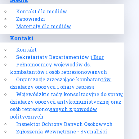
Media
Kontakt dla mediów
Zapowiedzi
Materiały dla mediów
Kontakt
Kontakt
Sekretariaty Departamentów i Biur
Pełnomocnicy wojewodów ds.
kombatantów i osób represjonowanych
Organizacje zrzeszające kombatantów,
działaczy opozycji i ofiary represji
Wojewódzkie rady konsultacyjne do spraw
działaczy opozycji antykomunistycznej oraz
osób represjonowanych z powodów
politycznych
Inspektor Ochrony Danych Osobowych
Zgłoszenia Wewnętrzne - Sygnaliści