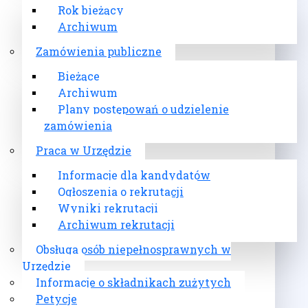
Rok bieżący
Archiwum
Zamówienia publiczne
Bieżące
Archiwum
Plany postępowań o udzielenie
zamówienia
Praca w Urzędzie
Informacje dla kandydatów
Ogłoszenia o rekrutacji
Wyniki rekrutacji
Archiwum rekrutacji
Obsługa osób niepełnosprawnych w
Urzędzie
Informacje o składnikach zużytych
Petycje