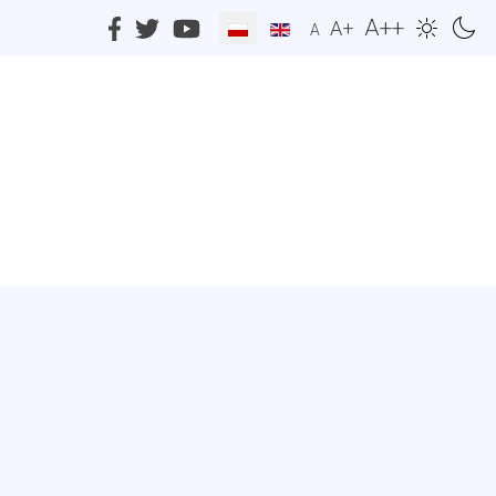
A++
A+
A