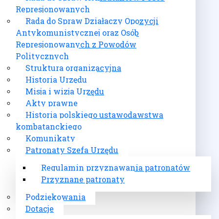
Represjonowanych
Rada do Spraw Działaczy Opozycji
Antykomunistycznej oraz Osób
Represjonowanych z Powodów
Politycznych
Struktura organizacyjna
Historia Urzędu
Misja i wizja Urzędu
Akty prawne
Historia polskiego ustawodawstwa
kombatanckiego
Komunikaty
Patronaty Szefa Urzędu
Regulamin przyznawania patronatów
Przyznane patronaty
Podziękowania
Dotacje