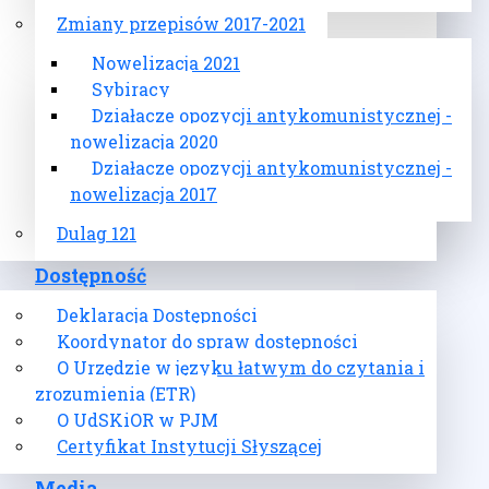
Zmiany przepisów 2017-2021
Nowelizacja 2021
Sybiracy
Działacze opozycji antykomunistycznej -
nowelizacja 2020
Działacze opozycji antykomunistycznej -
nowelizacja 2017
Dulag 121
Dostępność
Deklaracja Dostępności
Koordynator do spraw dostępności
O Urzędzie w języku łatwym do czytania i
zrozumienia (ETR)
O UdSKiOR w PJM
Certyfikat Instytucji Słyszącej